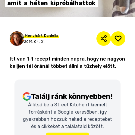
amit
a
héten
kipróbálhattok
Menyhárt
Daniella
2019. 04. 01.
Itt van 1-1 recept minden napra, hogy ne nagyon
kelljen fél óránál többet állni a tűzhely előtt.
Találj ránk könnyebben!
Állítsd be a Street Kitchent kiemelt
forrásként a Google keresőben, így
gyakrabban hozzuk neked a recepteket
és a cikkeket a találataid között.