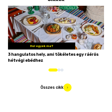
Hol egyek ma?
3 hangulatos hely, ami tökéletes egy ráérős
10 
hétvégi ebédhez
Összes cikk