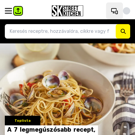
Toplista
A
7
legmegúszósabb
recept,