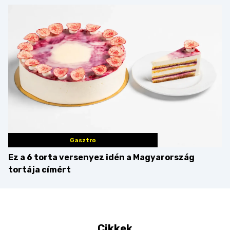
mint amilyennek
idén is felzabáltuk a
gondoljuk?
Balaton déli partját
Gasztro
Ez a 6 torta versenyez idén a Magyarország
tortája címért
Cikkek