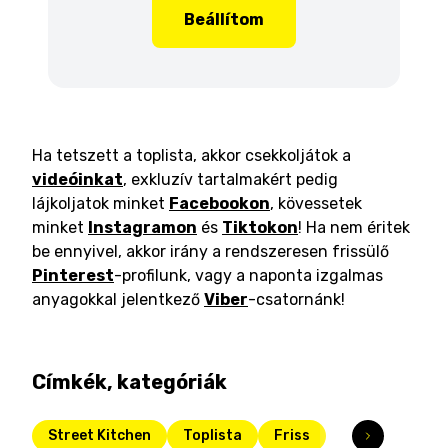
Beállítom
Ha tetszett a toplista, akkor csekkoljátok a
videóinkat
, exkluzív tartalmakért pedig
lájkoljatok minket
Facebookon
, kövessetek
minket
Instagramon
és
Tiktokon
! Ha nem éritek
be ennyivel, akkor irány a rendszeresen frissülő
Pinterest
-profilunk, vagy a naponta izgalmas
anyagokkal jelentkező
Viber
-csatornánk!
Címkék, kategóriák
Street Kitchen
Toplista
Friss