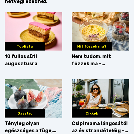
hétvégi ebédhez
Toplista
Mit főzzek ma?
10 fullos süti
Nem tudom, mit
augusztusra
főzzek ma –
Villámgyors menü
Gasztro
Cikkek
Tényleg olyan
Csipi mama lángosától
egészséges a füge,
az év strandételéig –