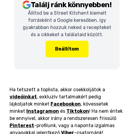
Találj ránk könnyebben!
Állítsd be a Street Kitchent kiemelt
forrásként a Google keresőben, így
gyakrabban hozzuk neked a recepteket
és a cikkeket a találataid között.
Beállítom
Ha tetszett a toplista, akkor csekkoljátok a
videóinkat
, exkluzív tartalmakért pedig
lájkoljatok minket
Facebookon
, kövessetek
minket
Instagramon
és
Tiktokon
! Ha nem éritek
be ennyivel, akkor irány a rendszeresen frissülő
Pinterest
-profilunk, vagy a naponta izgalmas
anyagokkal jelentkező
Viber
-csatornánk!