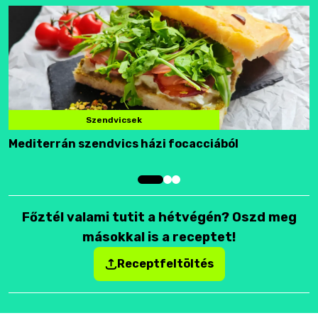
Szendvicsek
Mediterrán szendvics házi focacciából
F
Főztél valami tutit a hétvégén? Oszd meg
másokkal is a receptet!
Receptfeltöltés