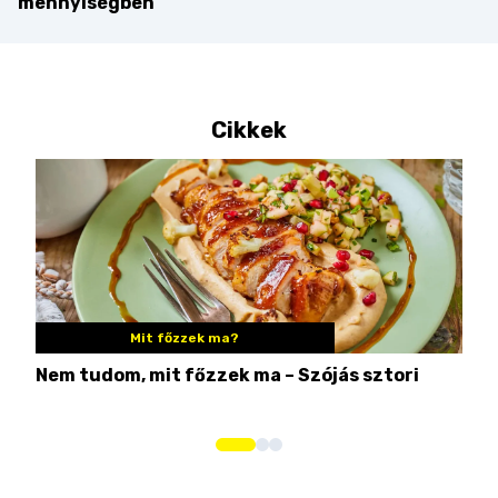
mennyiségben
Cikkek
Mit főzzek ma?
Nem tudom, mit főzzek ma – Szójás sztori
Ame
bos