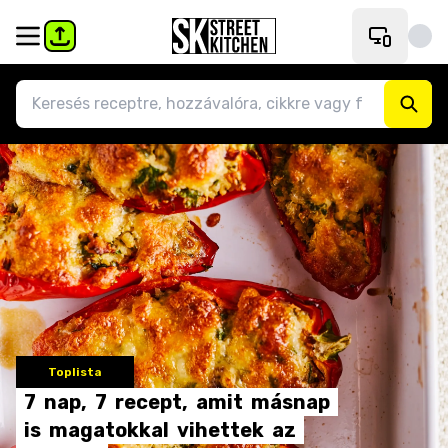
Toplista
7
nap,
7
recept,
amit
másnap
is
magatokkal
vihettek
az