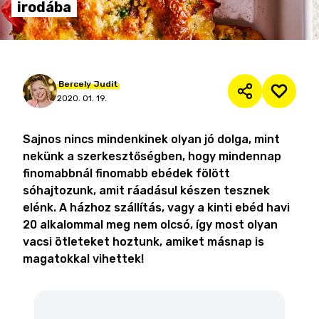
irodába
Bercely
Judit
2020. 01. 19.
Sajnos nincs mindenkinek olyan jó dolga, mint
nekünk a szerkesztőségben, hogy mindennap
finomabbnál finomabb ebédek fölött
sóhajtozunk, amit ráadásul készen tesznek
elénk. A házhoz szállítás, vagy a kinti ebéd havi
20 alkalommal meg nem olcsó, így most olyan
vacsi ötleteket hoztunk, amiket másnap is
magatokkal vihettek!