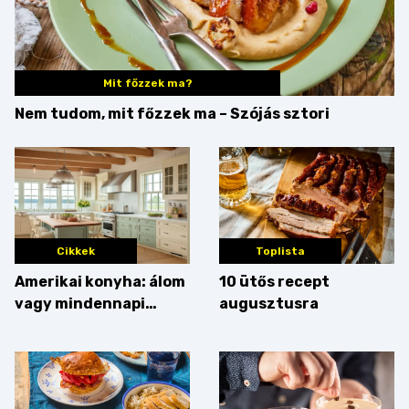
Mit főzzek ma?
Nem tudom, mit főzzek ma – Szójás sztori
Cikkek
Toplista
Amerikai konyha: álom
10 ütős recept
vagy mindennapi
augusztusra
bosszúság? Mutatjuk
az érveket