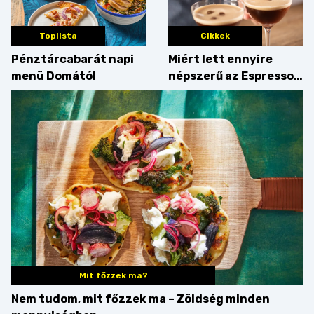
Toplista
Cikkek
Pénztárcabarát napi
Miért lett ennyire
menü Domától
népszerű az Espresso
Martini – és mit
érdemes enni mellé?
Mit főzzek ma?
Nem tudom, mit főzzek ma – Zöldség minden