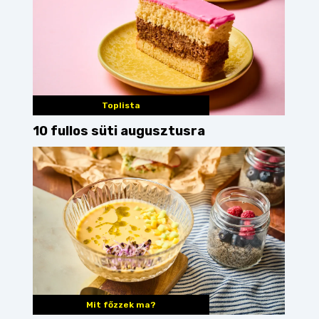
Toplista
10 fullos süti augusztusra
Mit főzzek ma?