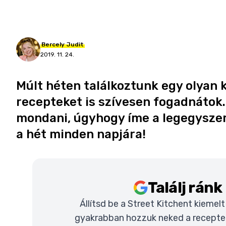
Bercely
Judit
2019. 11. 24.
Múlt héten találkoztunk egy olyan 
recepteket is szívesen fogadnátok
mondani, úgyhogy íme a legegysze
a hét minden napjára!
Találj rán
Állítsd be a Street Kitchent kiemel
gyakrabban hozzuk neked a recepteke