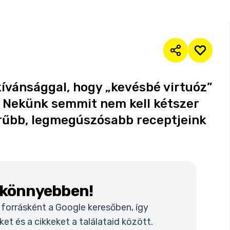
kívánsággal, hogy „kevésbé virtuóz”
. Nekünk semmit nem kell kétszer
rűbb, legmegúszósabb receptjeink
k könnyebben!
t forrásként a Google keresőben, így
t és a cikkeket a találataid között.