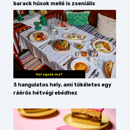
barack húsok mellé is zseniális
Hol egyek ma?
3 hangulatos hely, ami tökéletes egy
ráérős hétvégi ebédhez