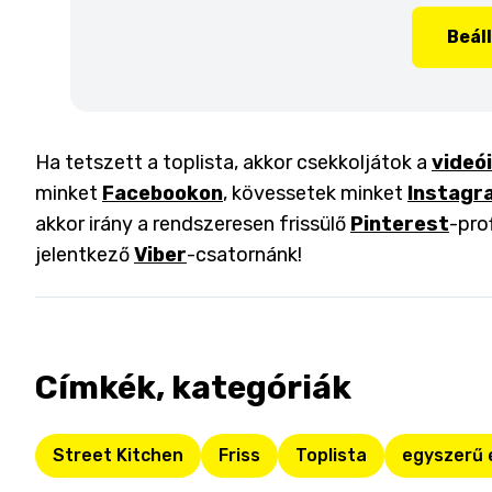
Beál
Ha tetszett a toplista, akkor csekkoljátok a
videó
minket
Facebookon
, kövessetek minket
Instagr
akkor irány a rendszeresen frissülő
Pinterest
-pro
jelentkező
Viber
-csatornánk!
Címkék, kategóriák
Street Kitchen
Friss
Toplista
egyszerű 