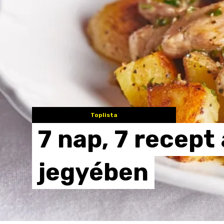
Toplista
7
nap,
7
recept
jegyében