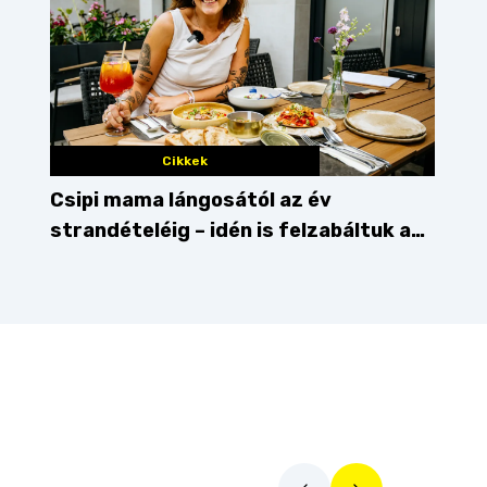
Cikkek
Csipi mama lángosától az év
strandételéig – idén is felzabáltuk a
Balaton déli partját