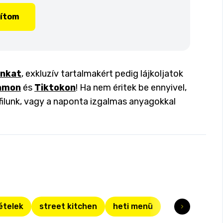
lítom
inkat
, exkluzív tartalmakért pedig lájkoljatok
amon
és
Tiktokon
! Ha nem éritek be ennyivel,
filunk, vagy a naponta izgalmas anyagokkal
ételek
street kitchen
heti menü