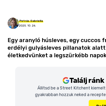
Petrás
Gabriella
2025. 10. 26.
Egy aranyló húsleves, egy cuccos f
erdélyi gulyásleves pillanatok alat
életkedvünket a legszürkébb napok
Találj rán
Állítsd be a Street Kitchent kiemel
gyakrabban hozzuk neked a recepteke