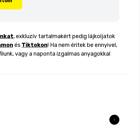
lítom
inkat
, exkluzív tartalmakért pedig lájkoljatok
amon
és
Tiktokon
! Ha nem éritek be ennyivel,
filunk, vagy a naponta izgalmas anyagokkal