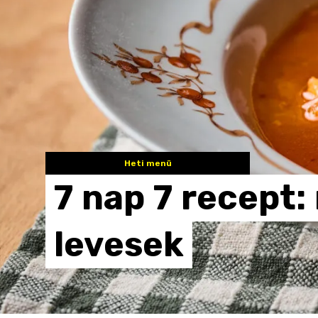
Heti menü
7
nap
7
recept:
levesek