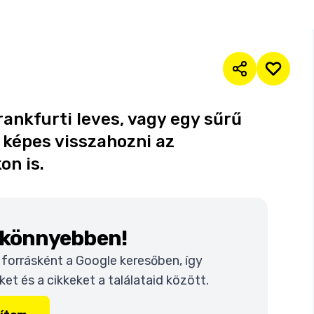
rankfurti leves, vagy egy sűrű
t képes visszahozni az
on is.
k könnyebben!
t forrásként a Google keresőben, így
t és a cikkeket a találataid között.