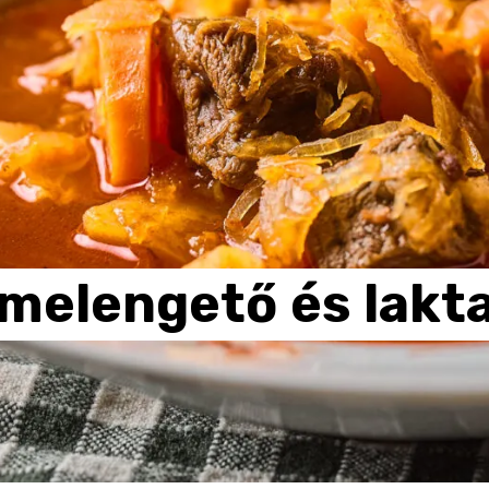
melengető
és
lakt