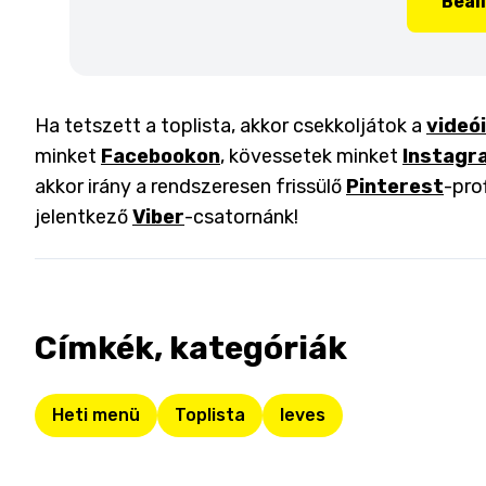
Beál
Ha tetszett a toplista, akkor csekkoljátok a
videó
minket
Facebookon
, kövessetek minket
Instagr
akkor irány a rendszeresen frissülő
Pinterest
-pro
jelentkező
Viber
-csatornánk!
Címkék, kategóriák
Heti menü
Toplista
leves