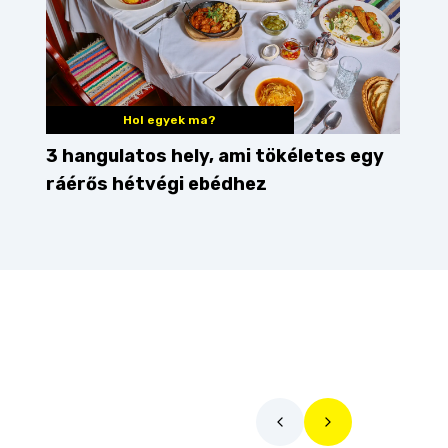
Hol egyek ma?
3 hangulatos hely, ami tökéletes egy
ráérős hétvégi ebédhez