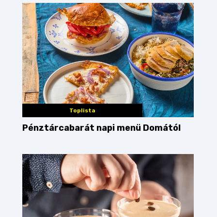
Toplista
Pénztárcabarát napi menü Domától