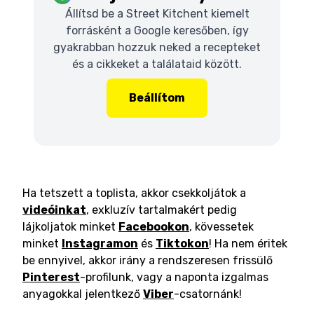
Állítsd be a Street Kitchent kiemelt
forrásként a Google keresőben, így
gyakrabban hozzuk neked a recepteket
és a cikkeket a találataid között.
Beállítom
Ha tetszett a toplista, akkor csekkoljátok a
videóinkat
, exkluzív tartalmakért pedig
lájkoljatok minket
Facebookon
, kövessetek
minket
Instagramon
és
Tiktokon
! Ha nem éritek
be ennyivel, akkor irány a rendszeresen frissülő
Pinterest
-profilunk, vagy a naponta izgalmas
anyagokkal jelentkező
Viber
-csatornánk!