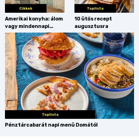
Cikkek
Toplista
Amerikai konyha: álom
10 ütős recept
vagy mindennapi
augusztusra
bosszúság? Mutatjuk
az érveket
Toplista
Pénztárcabarát napi menü Domától