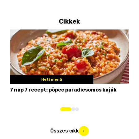
Cikkek
Heti menü
7 nap 7 recept: pöpec paradicsomos kaják
Nem
Összes cikk