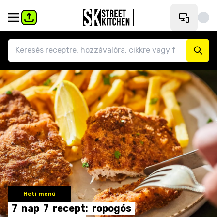
Heti menü
7
nap
7
recept:
ropogós