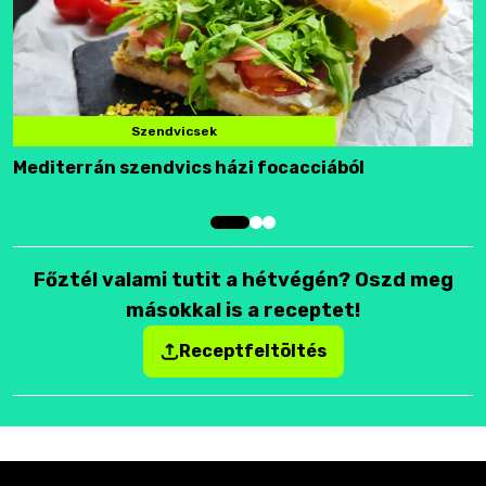
Szendvicsek
Mediterrán szendvics házi focacciából
F
Főztél valami tutit a hétvégén? Oszd meg
másokkal is a receptet!
Receptfeltöltés