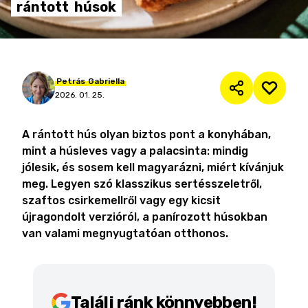
rántott
húsok
Petrás
Gabriella
2026. 01. 25.
A rántott hús olyan biztos pont a konyhában,
mint a húsleves vagy a palacsinta: mindig
jólesik, és sosem kell magyarázni, miért kívánjuk
meg. Legyen szó klasszikus sertésszeletről,
szaftos csirkemellről vagy egy kicsit
újragondolt verzióról, a panírozott húsokban
van valami megnyugtatóan otthonos.
Találj ránk könnyebben!