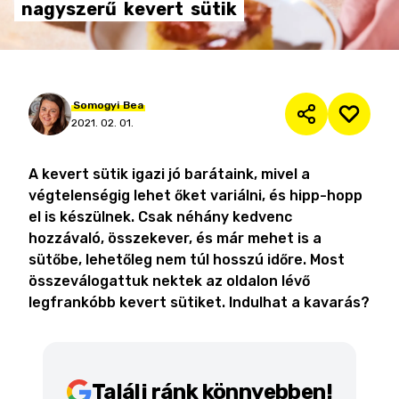
nagyszerű
kevert
sütik
Somogyi
Bea
2021. 02. 01.
A kevert sütik igazi jó barátaink, mivel a
végtelenségig lehet őket variálni, és hipp-hopp
el is készülnek. Csak néhány kedvenc
hozzávaló, összekever, és már mehet is a
sütőbe, lehetőleg nem túl hosszú időre. Most
összeválogattuk nektek az oldalon lévő
legfrankóbb kevert sütiket. Indulhat a kavarás?
Találj ránk könnyebben!