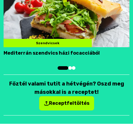
Szendvicsek
Mediterrán szendvics házi focacciából
F
Főztél valami tutit a hétvégén? Oszd meg
másokkal is a receptet!
Receptfeltöltés