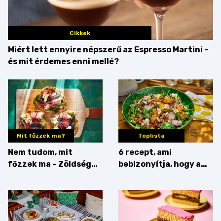
Cikkek
Miért lett ennyire népszerű az Espresso Martini –
és mit érdemes enni mellé?
Mit főzzek ma?
Toplista
Nem tudom, mit
6 recept, ami
főzzek ma – Zöldség
bebizonyítja, hogy a
minden mennyiségben
barack húsok mellé is
zseniális