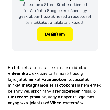
Állítsd be a Street Kitchent kiemelt
forrásként a Google keresőben, így
gyakrabban hozzuk neked a recepteket
és a cikkeket a találataid között.
Beállítom
Ha tetszett a toplista, akkor csekkoljátok a
videóinkat
, exkluzív tartalmakért pedig
lájkoljatok minket
Facebookon
, kövessetek
minket
Instagramon
és
Tiktokon
! Ha nem éritek
be ennyivel, akkor irány a rendszeresen frissülő
Pinterest
-profilunk, vagy a naponta izgalmas
anyagokkal jelentkező
Viber
-csatornánk!