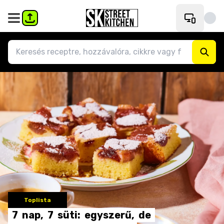
Toplista
7
nap,
7
süti:
egyszerű,
de