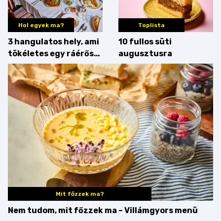
Hol egyek ma?
Toplista
3 hangulatos hely, ami
10 fullos süti
tökéletes egy ráérős
augusztusra
hétvégi ebédhez
Mit főzzek ma?
Nem tudom, mit főzzek ma – Villámgyors menü