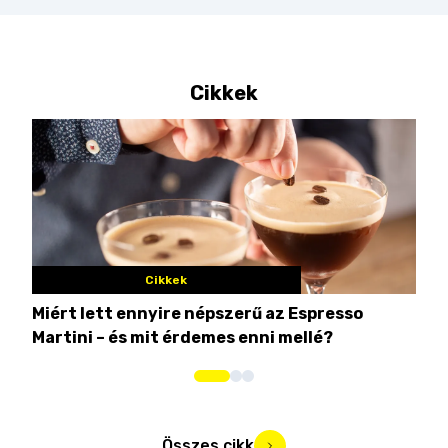
Cikkek
Cikkek
Miért lett ennyire népszerű az Espresso
Nem
Martini – és mit érdemes enni mellé?
men
Összes cikk