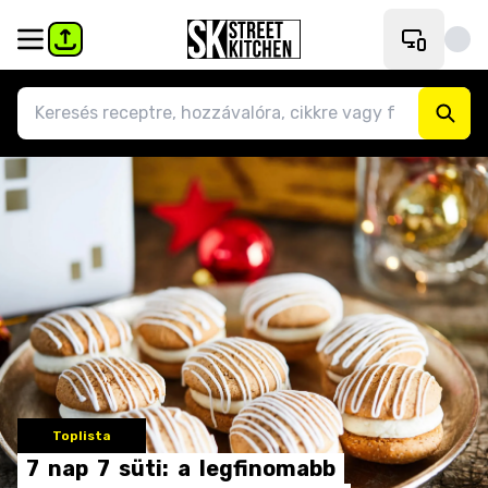
Toplista
7
nap
7
süti:
a
legfinomabb