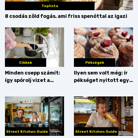
Toplista
8 csodás zöld fogás, ami friss spenóttal az igazi
Cikkek
Pékségek
Minden csepp számít:
Ilyen sem volt még: ír
így spórolj vizet a
pékséget nyitott egy
konyhában
Dublinból hazatért pár
Street Kitchen Guide
Street Kitchen Guide