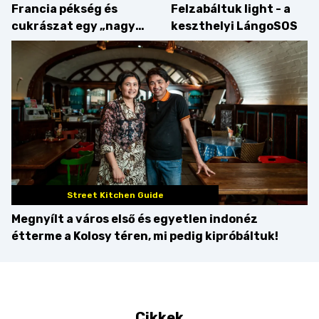
Francia pékség és
Felzabáltuk light - a
cukrászat egy „nagy
keszthelyi LángoSOS
csipetnyi” empátiával
Street Kitchen Guide
Megnyílt a város első és egyetlen indonéz
étterme a Kolosy téren, mi pedig kipróbáltuk!
Cikkek