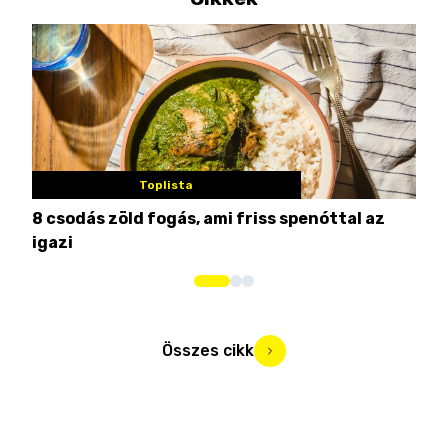
Toplista
8 csodás zöld fogás, ami friss spenóttal az
Min
igazi
kon
Összes cikk