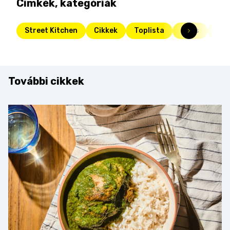
Címkék, kategóriák
Street Kitchen
Cikkek
Toplista
Friss
méz
További cikkek