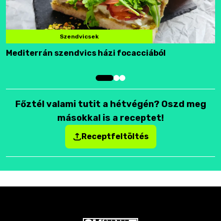
Szendvicsek
Mediterrán szendvics házi focacciából
F
Főztél valami tutit a hétvégén? Oszd meg
másokkal is a receptet!
Receptfeltöltés