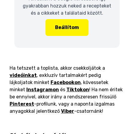
gyakrabban hozzuk neked a recepteket
és a cikkeket a találataid között.
Beállítom
Ha tetszett a toplista, akkor csekkoljátok a
videóinkat
, exkluzív tartalmakért pedig
lájkoljatok minket
Facebookon
, kövessetek
minket
Instagramon
és
Tiktokon
! Ha nem éritek
be ennyivel, akkor irány a rendszeresen frissülő
Pinterest
-profilunk, vagy a naponta izgalmas
anyagokkal jelentkező
Viber
-csatornánk!