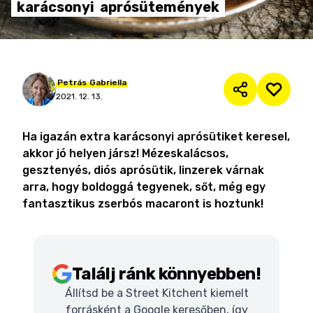
karácsonyi
aprósütemények
Petrás
Gabriella
2021. 12. 13.
Ha igazán extra karácsonyi aprósütiket keresel,
akkor jó helyen jársz! Mézeskalácsos,
gesztenyés, diós aprósütik, linzerek várnak
arra, hogy boldoggá tegyenek, sőt, még egy
fantasztikus zserbós macaront is hoztunk!
Találj ránk könnyebben!
Állítsd be a Street Kitchent kiemelt
forrásként a Google keresőben, így