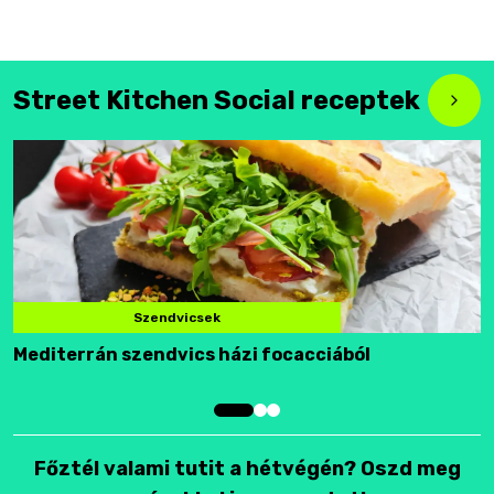
Street Kitchen Social receptek
Szendvicsek
Mediterrán szendvics házi focacciából
F
Főztél valami tutit a hétvégén? Oszd meg