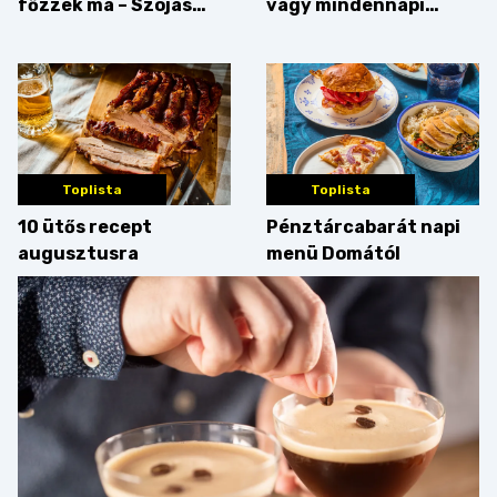
főzzek ma – Szójás
vagy mindennapi
sztori
bosszúság? Mutatjuk
az érveket
Toplista
Toplista
10 ütős recept
Pénztárcabarát napi
augusztusra
menü Domától