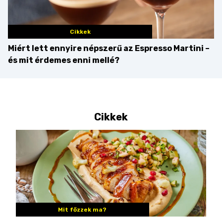
Cikkek
Miért lett ennyire népszerű az Espresso Martini –
és mit érdemes enni mellé?
Cikkek
Mit főzzek ma?