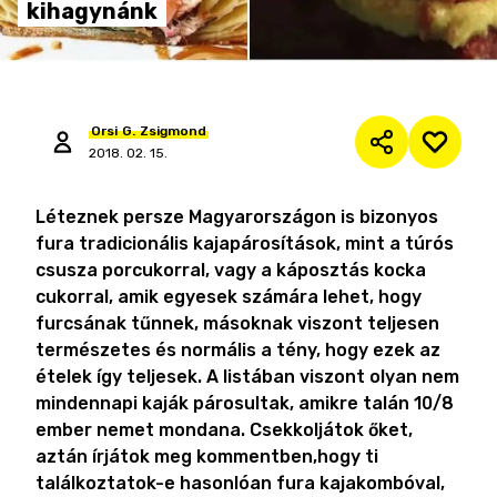
kihagynánk
Orsi
G.
Zsigmond
2018. 02. 15.
Léteznek persze Magyarországon is bizonyos
fura tradicionális kajapárosítások, mint a túrós
csusza porcukorral, vagy a káposztás kocka
cukorral, amik egyesek számára lehet, hogy
furcsának tűnnek, másoknak viszont teljesen
természetes és normális a tény, hogy ezek az
ételek így teljesek. A listában viszont olyan nem
mindennapi kaják párosultak, amikre talán 10/8
ember nemet mondana. Csekkoljátok őket,
aztán írjátok meg kommentben,hogy ti
találkoztatok-e hasonlóan fura kajakombóval,