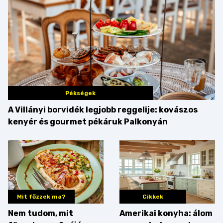
Pékségek
A Villányi borvidék legjobb reggelije: kovászos
kenyér és gourmet pékáruk Palkonyán
Mit főzzek ma?
Cikkek
Nem tudom, mit
Amerikai konyha: álom