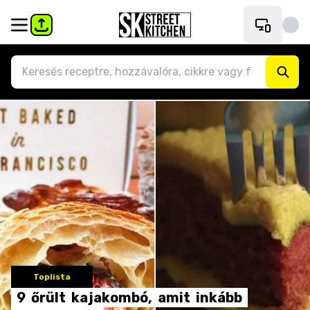
Toplista
9
őrült
kajakombó,
amit
inkább