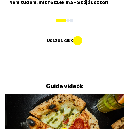
Nem tudom, mit főzzek ma – Szójás sztori
Ame
bos
Összes cikk
Guide videók