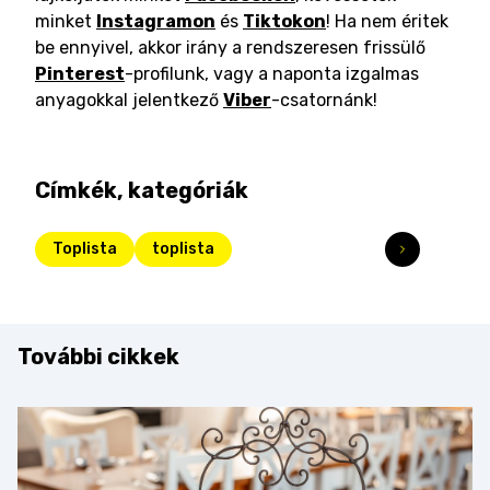
minket
Instagramon
és
Tiktokon
! Ha nem éritek
be ennyivel, akkor irány a rendszeresen frissülő
Pinterest
-profilunk, vagy a naponta izgalmas
anyagokkal jelentkező
Viber
-csatornánk!
Címkék, kategóriák
Toplista
toplista
További cikkek