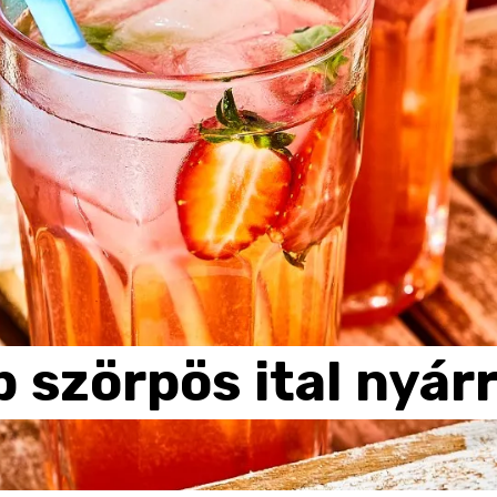
b
szörpös
ital
nyár