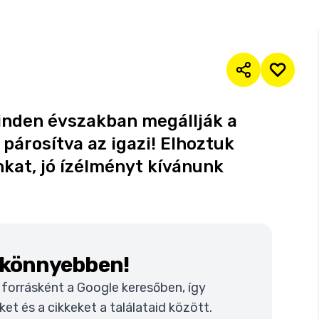
minden évszakban megállják a
 párosítva az igazi! Elhoztuk
nkat, jó ízélményt kívánunk
k könnyebben!
t forrásként a Google keresőben, így
t és a cikkeket a találataid között.