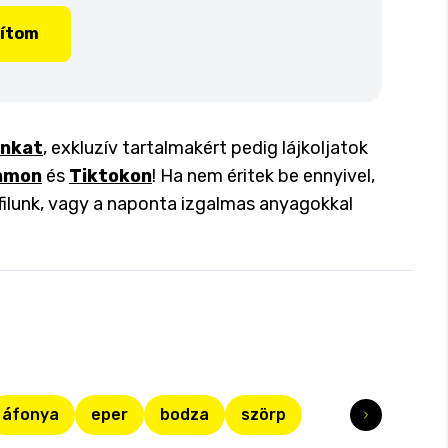
lítom
inkat
, exkluzív tartalmakért pedig lájkoljatok
amon
és
Tiktokon
! Ha nem éritek be ennyivel,
filunk, vagy a naponta izgalmas anyagokkal
áfonya
eper
bodza
szörp