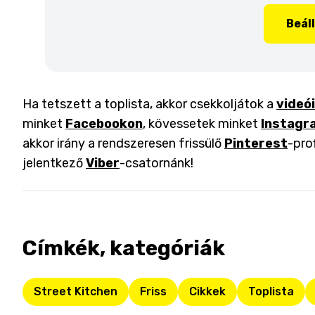
Beál
Ha tetszett a toplista, akkor csekkoljátok a
videó
minket
Facebookon
, kövessetek minket
Instagr
akkor irány a rendszeresen frissülő
Pinterest
-pro
jelentkező
Viber
-csatornánk!
Címkék, kategóriák
Street Kitchen
Friss
Cikkek
Toplista