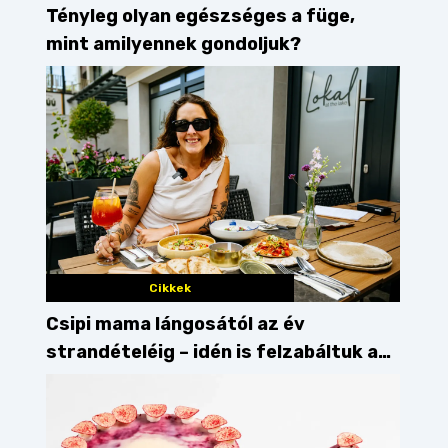
Tényleg olyan egészséges a füge,
mint amilyennek gondoljuk?
Cikkek
Csipi mama lángosától az év
strandételéig – idén is felzabáltuk a
Balaton déli partját