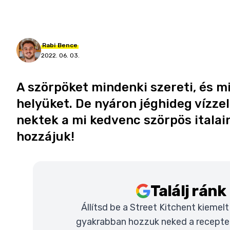
Rabi
Bence
2022. 06. 03.
A szörpöket mindenki szereti, és 
helyüket. De nyáron jéghideg vízzel
nektek a mi kedvenc szörpös italai
hozzájuk!
Találj rán
Állítsd be a Street Kitchent kiemel
gyakrabban hozzuk neked a recepteke