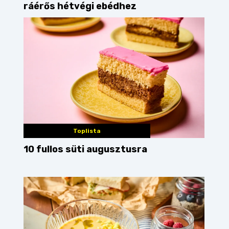
ráérős hétvégi ebédhez
Toplista
10 fullos süti augusztusra