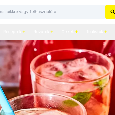
Receptek
Rovatok
Cikkek
Toplisták