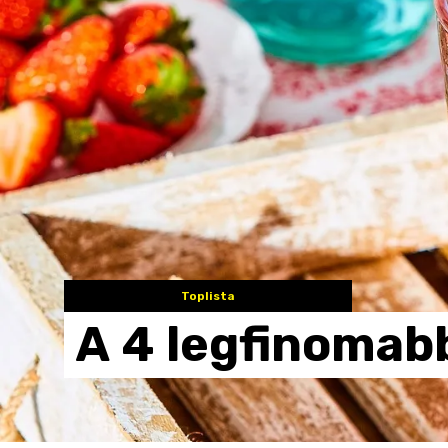
Toplista
A
4
legfinomab