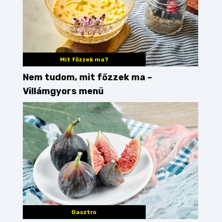
Mit főzzek ma?
Nem tudom, mit főzzek ma –
Villámgyors menü
Gasztro