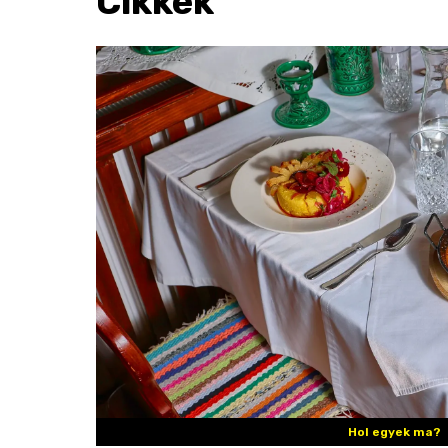
Cikkek
Hol egyek ma?