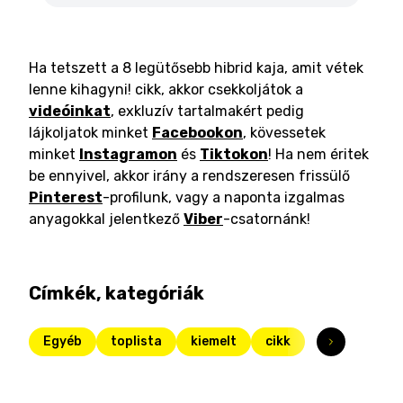
Ha tetszett a 8 legütősebb hibrid kaja, amit vétek
lenne kihagyni! cikk, akkor csekkoljátok a
videóinkat
, exkluzív tartalmakért pedig
lájkoljatok minket
Facebookon
, kövessetek
minket
Instagramon
és
Tiktokon
! Ha nem éritek
be ennyivel, akkor irány a rendszeresen frissülő
Pinterest
-profilunk, vagy a naponta izgalmas
anyagokkal jelentkező
Viber
-csatornánk!
Címkék, kategóriák
Egyéb
toplista
kiemelt
cikk