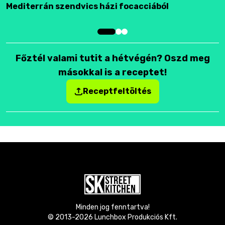
Mediterrán szendvics házi focacciából
F
Főztél valami tutit a hétvégén? Oszd meg
másokkal is a receptet!
Receptfeltöltés
Minden jog fenntartva!
© 2013-
2026
Lunchbox Produkciós Kft.