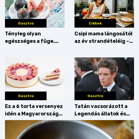
Gasztro
Cikkek
Tényleg olyan
Csipi mama lángosától
egészséges a füge,
az év strandételéig –
mint amilyennek
idén is felzabáltuk a
gondoljuk?
Balaton déli partját
Gasztro
Gasztro
Ez a 6 torta versenyez
Tatán vacsorázott a
idén a Magyarország
Legendás állatok és
tortája címért
megfigyelésük sztárja!