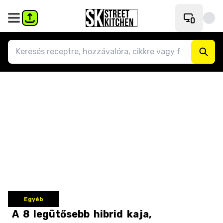
Egyéb
A
8
legütősebb
hibrid
kaja,