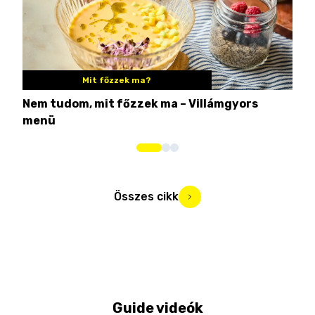
Mit főzzek ma?
Nem tudom, mit főzzek ma – Villámgyors
Tén
menü
ami
Összes cikk
Guide videók