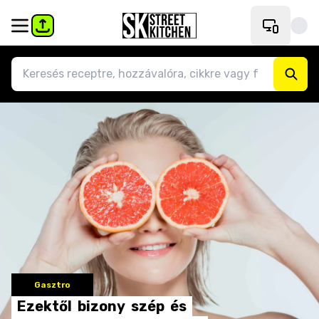
Gasztro
Ezektől
bizony
szép
és