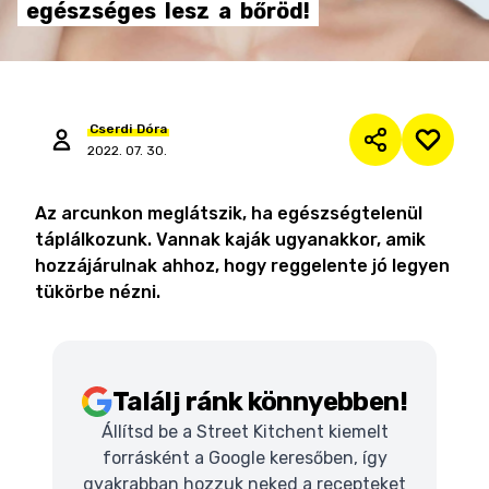
egészséges
lesz
a
bőröd!
Cserdi
Dóra
2022. 07. 30.
Az arcunkon meglátszik, ha egészségtelenül
táplálkozunk. Vannak kaják ugyanakkor, amik
hozzájárulnak ahhoz, hogy reggelente jó legyen
tükörbe nézni.
Találj ránk könnyebben!
Állítsd be a Street Kitchent kiemelt
forrásként a Google keresőben, így
gyakrabban hozzuk neked a recepteket