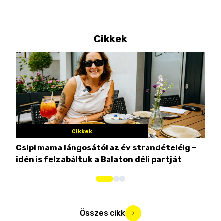
Cikkek
Cikkek
Csipi mama lángosától az év strandételéig –
Ez 
idén is felzabáltuk a Balaton déli partját
tor
Összes cikk