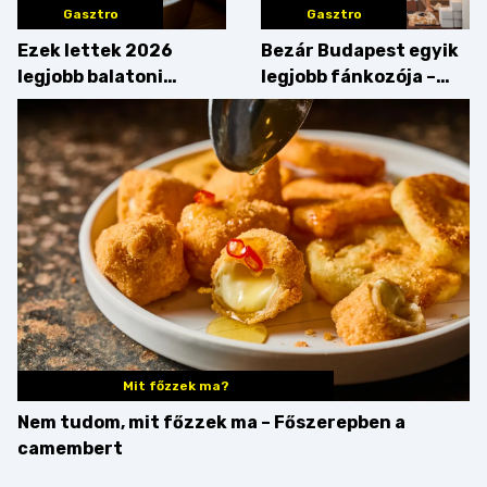
Gasztro
Gasztro
Ezek lettek 2026
Bezár Budapest egyik
legjobb balatoni
legjobb fánkozója –
strandételei –
búcsúzik a Pampushka
végigkóstoltuk a
győzteseket
Mit főzzek ma?
Nem tudom, mit főzzek ma – Főszerepben a
camembert