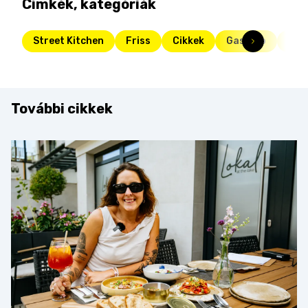
Címkék, kategóriák
Street Kitchen
Friss
Cikkek
Gasztro
stre
További cikkek