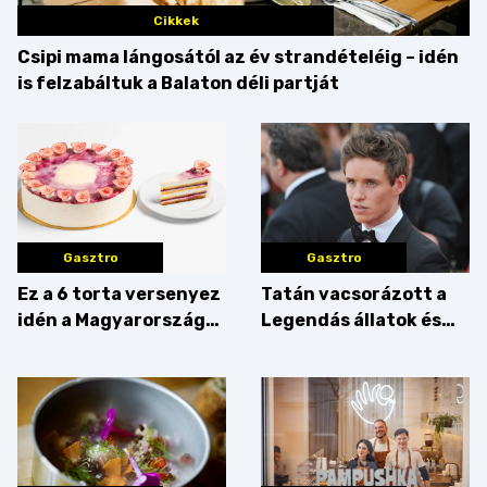
Cikkek
Csipi mama lángosától az év strandételéig – idén
is felzabáltuk a Balaton déli partját
Gasztro
Gasztro
Ez a 6 torta versenyez
Tatán vacsorázott a
idén a Magyarország
Legendás állatok és
tortája címért
megfigyelésük sztárja!