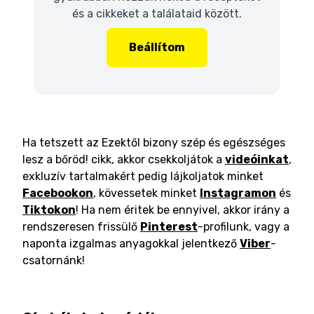
és a cikkeket a találataid között.
Beállítom
Ha tetszett az Ezektől bizony szép és egészséges
lesz a bőröd! cikk, akkor csekkoljátok a
videóinkat
,
exkluzív tartalmakért pedig lájkoljatok minket
Facebookon
, kövessetek minket
Instagramon
és
Tiktokon
! Ha nem éritek be ennyivel, akkor irány a
rendszeresen frissülő
Pinterest
-profilunk, vagy a
naponta izgalmas anyagokkal jelentkező
Viber
-
csatornánk!