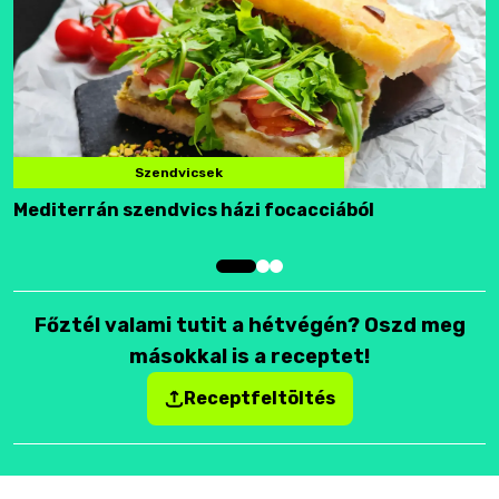
Szendvicsek
Mediterrán szendvics házi focacciából
F
Főztél valami tutit a hétvégén? Oszd meg
másokkal is a receptet!
Receptfeltöltés