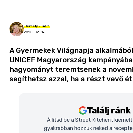
Bercely
Judit
2020. 02. 06.
A Gyermekek Világnapja alkalmából 
UNICEF Magyarország kampányában.
hagyományt teremtsenek a november
segíthetsz azzal, ha a részt vevő é
Találj rán
Állítsd be a Street Kitchent kiemel
gyakrabban hozzuk neked a recepteke