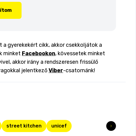
lítom
 gyerekekért cikk, akkor csekkoljátok a
ok minket
Facebookon
, kövessetek minket
ivel, akkor irány a rendszeresen frissülő
yagokkal jelentkező
Viber
-csatornánk!
street kitchen
unicef