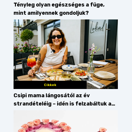
Tényleg olyan egészséges a füge,
mint amilyennek gondoljuk?
Cikkek
Csipi mama lángosától az év
strandételéig – idén is felzabáltuk a
Balaton déli partját