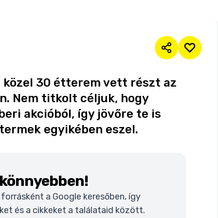
közel 30 étterem vett részt az
 Nem titkolt céljuk, hogy
i akcióból, így jövőre te is
ttermek egyikében eszel.
k könnyebben!
t forrásként a Google keresőben, így
t és a cikkeket a találataid között.