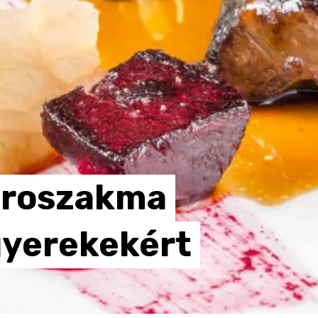
troszakma
yerekekért