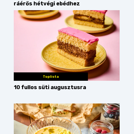
ráérős hétvégi ebédhez
Toplista
10 fullos süti augusztusra