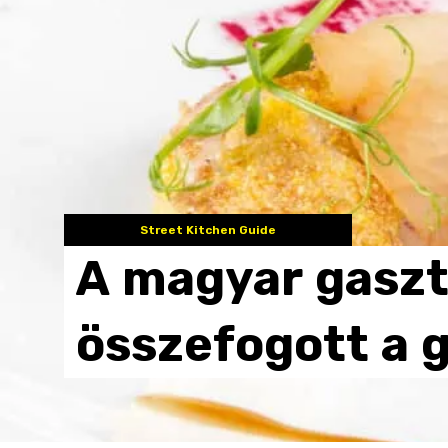
Street Kitchen Guide
A
magyar
gasz
összefogott
a
g