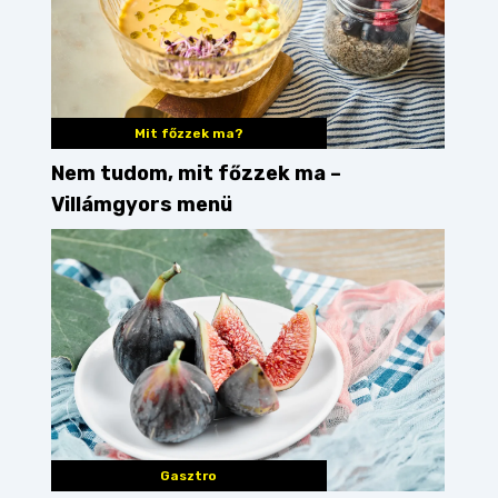
Mit főzzek ma?
Nem tudom, mit főzzek ma –
Villámgyors menü
Gasztro