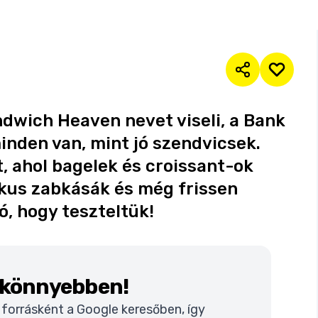
ndwich Heaven nevet viseli, a Bank
minden van, mint jó szendvicsek.
t, ahol bagelek és croissant-ok
tikus zabkásák és még frissen
ó, hogy teszteltük!
k könnyebben!
t forrásként a Google keresőben, így