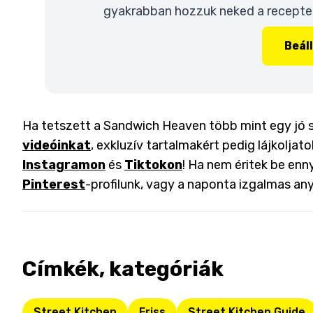
gyakrabban hozzuk neked a recepteke
Beál
Ha tetszett a Sandwich Heaven több mint egy jó s
videóinkat
, exkluzív tartalmakért pedig lájkoljat
Instagramon
és
Tiktokon
! Ha nem éritek be enny
Pinterest
-profilunk, vagy a naponta izgalmas an
Címkék, kategóriák
Street Kitchen
Friss
Street Kitchen Guide