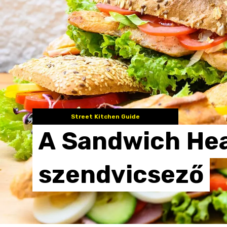
Street Kitchen Guide
A
Sandwich
He
szendvicsező