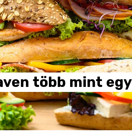
aven
több
mint
egy