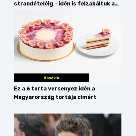
strandételéig – idén is felzabáltuk a
Balaton déli partját
Gasztro
Ez a 6 torta versenyez idén a
Magyarország tortája címért