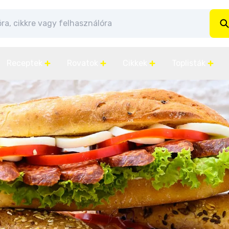
Receptek
Rovatok
Cikkek
Toplisták