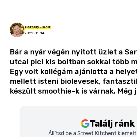
Bercely
Judit
2021. 01. 14.
Bár a nyár végén nyitott üzlet a Sa
utcai pici kis boltban sokkal több 
Egy volt kollégám ajánlotta a helye
mellett isteni biolevesek, fantasz
készült smoothie-k is várnak. Még j
Találj rán
Állítsd be a Street Kitchent kiemel