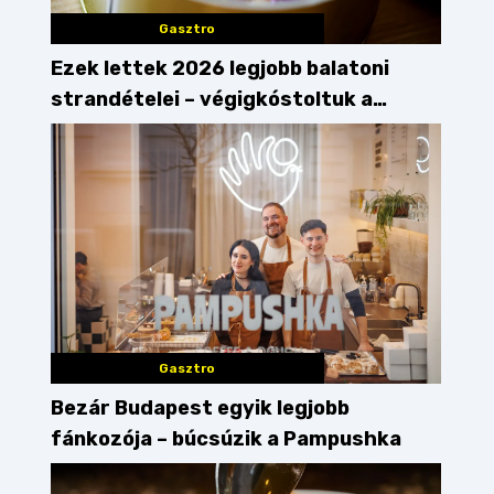
Gasztro
Ezek lettek 2026 legjobb balatoni
strandételei – végigkóstoltuk a
győzteseket
Gasztro
Bezár Budapest egyik legjobb
fánkozója – búcsúzik a Pampushka