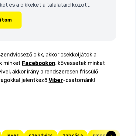
t és a cikkeket a találataid között.
lítom
zendvicsező cikk, akkor csekkoljátok a
ok minket
Facebookon
, kövessetek minket
ivel, akkor irány a rendszeresen frissülő
yagokkal jelentkező
Viber
-csatornánk!
leves
szendvics
zabkása
smoothie