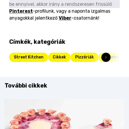
be ennyivel, akkor irány a rendszeresen frissülő
Pinterest
-profilunk, vagy a naponta izgalmas
anyagokkal jelentkező
Viber
-csatornánk!
Címkék, kategóriák
Street Kitchen
Cikkek
Pizzériák
Gasztrokoc
További cikkek