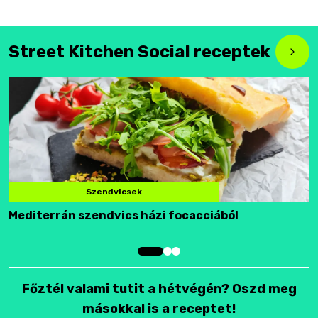
Street Kitchen Social receptek
Szendvicsek
Mediterrán szendvics házi focacciából
F
Főztél valami tutit a hétvégén? Oszd meg
másokkal is a receptet!