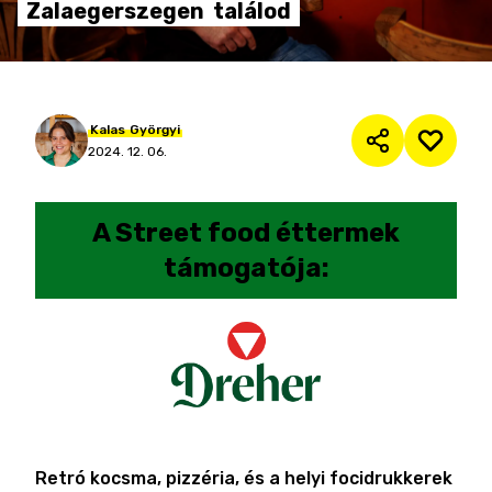
Zalaegerszegen
találod
Kalas
Györgyi
2024. 12. 06.
A
Street food éttermek
támogatója:
Retró kocsma, pizzéria, és a helyi focidrukkerek