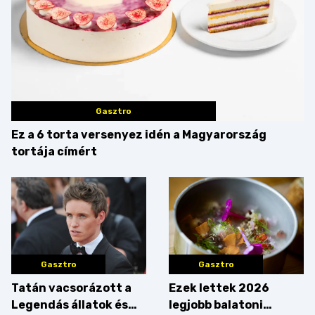
Gasztro
Ez a 6 torta versenyez idén a Magyarország
tortája címért
Gasztro
Gasztro
Tatán vacsorázott a
Ezek lettek 2026
Legendás állatok és
legjobb balatoni