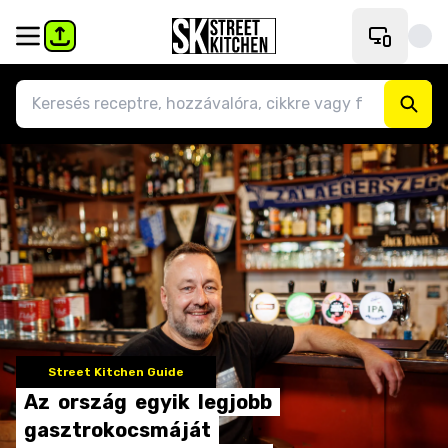
Street Kitchen Guide
Az
ország
egyik
legjobb
gasztrokocsmáját