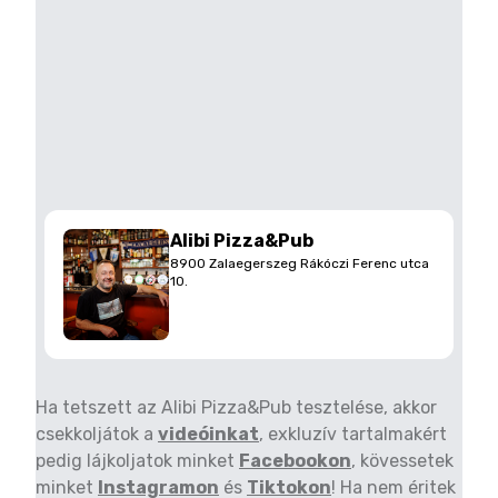
Alibi Pizza&Pub
8900 Zalaegerszeg Rákóczi Ferenc utca
10.
Ha tetszett az Alibi Pizza&Pub tesztelése, akkor
csekkoljátok a
videóinkat
, exkluzív tartalmakért
pedig lájkoljatok minket
Facebookon
, kövessetek
minket
Instagramon
és
Tiktokon
! Ha nem éritek