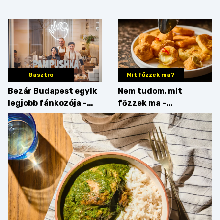
megfigyelésük sztárja!
strandételei –
végigkóstoltuk a
győzteseket
Gasztro
Mit főzzek ma?
Bezár Budapest egyik
Nem tudom, mit
legjobb fánkozója –
főzzek ma –
búcsúzik a Pampushka
Főszerepben a
camembert