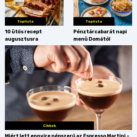
Toplista
Toplista
10 ütős recept
Pénztárcabarát napi
augusztusra
menü Domától
Cikkek
Miért lett ennyire népszerű az Espresso Martini –