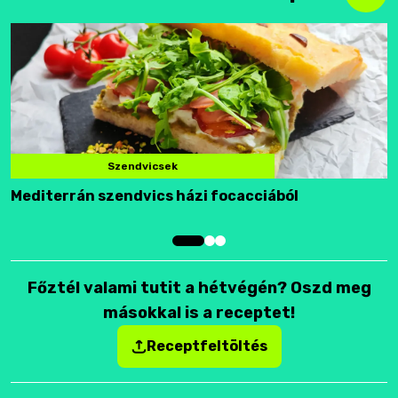
Szendvicsek
Mediterrán szendvics házi focacciából
F
Főztél valami tutit a hétvégén? Oszd meg
másokkal is a receptet!
Receptfeltöltés