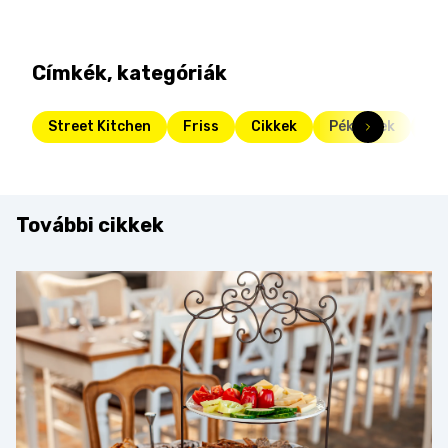
Címkék, kategóriák
Street Kitchen
Friss
Cikkek
Pékségek
St
További cikkek