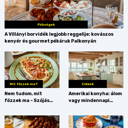
Pékségek
A Villányi borvidék legjobb reggelije: kovászos
kenyér és gourmet pékáruk Palkonyán
Mit főzzek ma?
Cikkek
Nem tudom, mit
Amerikai konyha: álom
főzzek ma – Szójás
vagy mindennapi
sztori
bosszúság? Mutatjuk
az érveket