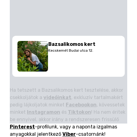
Bazsalikomos kert
Kecskemét Budai utca 12.
Ha tetszett a Bazsalikomos kert tesztelése, akkor
csekkoljátok a
videóinkat
, exkluzív tartalmakért
pedig lájkoljatok minket
Facebookon
, kövessetek
minket
Instagramon
és
Tiktokon
! Ha nem éritek
be ennyivel, akkor irány a rendszeresen frissülő
Pinterest
-profilunk, vagy a naponta izgalmas
anyagokkal jelentkező
Viber
-csatornánk!