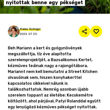
nyitottak
benne
egy
pékséget
Kalas
Györgyi
2024. 07. 23.
Beh Mariann a kert és gyógynövények
megszállottja, tíz éve alapította
szerelemprojektjét, a Bazsalikomos Kertet,
kézműves teáinak nagy a rajongótábora.
Mariannt nem kell bemutatni a Street Kitchen
olvasóinak sem, hiszen konyhakerttel
kapcsolatos cikkeivel nálunk is
találkozhattatok. Nemrég azonban újabb
szerelem toppant az életébe: Kecskemétre
költözött, ahol párjával, Patyi Rolanddal együtt
egy lenyűgöző kézműves pékséget nyitottak.