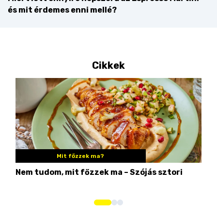
és mit érdemes enni mellé?
Cikkek
Mit főzzek ma?
Nem tudom, mit főzzek ma – Szójás sztori
Ame
bos