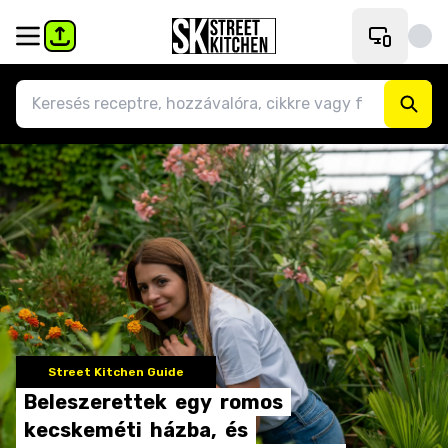
Street Kitchen Guide
Beleszerettek
egy
romos
kecskeméti
házba,
és