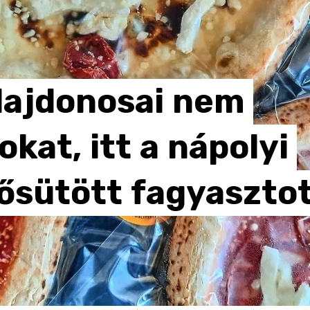
lajdonosai
nem
okat,
itt
a
nápolyi
lősütött
fagyaszto