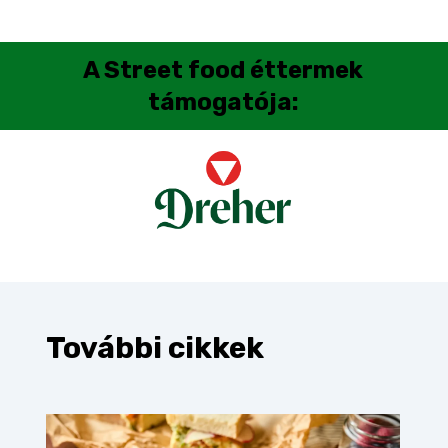
A
Street food éttermek
támogatója:
További cikkek