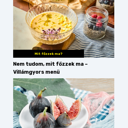
Mit főzzek ma?
Nem tudom, mit főzzek ma –
Villámgyors menü