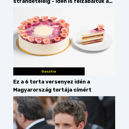
strandételéig – idén is felzabáltuk a
Balaton déli partját
Gasztro
Ez a 6 torta versenyez idén a
Magyarország tortája címért