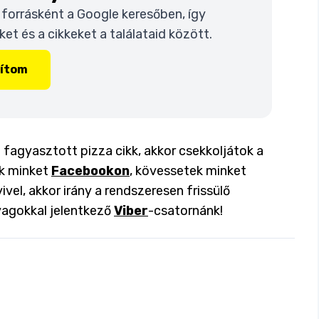
t forrásként a Google keresőben, így
t és a cikkeket a találataid között.
lítom
 fagyasztott pizza cikk, akkor csekkoljátok a
ok minket
Facebookon
, kövessetek minket
ivel, akkor irány a rendszeresen frissülő
yagokkal jelentkező
Viber
-csatornánk!