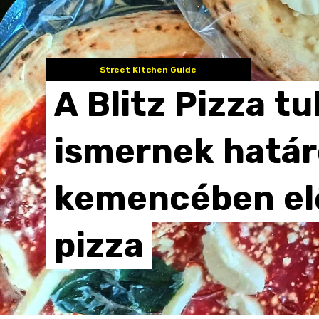
Street Kitchen Guide
A
Blitz
Pizza
tu
ismernek
határ
kemencében
e
pizza