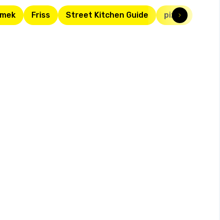
rmek
Friss
Street Kitchen Guide
pizza