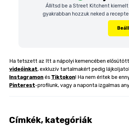
Állítsd be a Street Kitchent kiemel
gyakrabban hozzuk neked a recepteke
Beál
Ha tetszett az Itt a nápolyi kemencében elősütött
videóinkat
, exkluzív tartalmakért pedig lájkoljat
Instagramon
és
Tiktokon
! Ha nem éritek be enny
Pinterest
-profilunk, vagy a naponta izgalmas an
Címkék, kategóriák