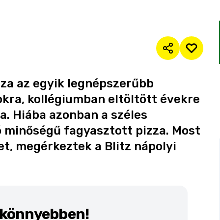
izza az egyik legnépszerűbb
ra, kollégiumban eltöltött évekre
a. Hiába azonban a széles
jó minőségű fagyasztott pizza. Most
t, megérkeztek a Blitz nápolyi
k könnyebben!