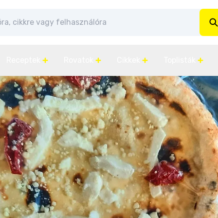
Receptek
Rovatok
Cikkek
Toplisták