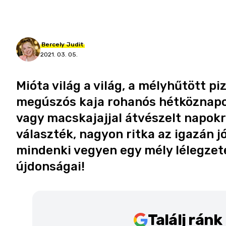
Bercely
Judit
2021. 03. 05.
Mióta világ a világ, a mélyhűtött p
megúszós kaja rohanós hétköznapok
vagy macskajajjal átvészelt napokr
választék, nagyon ritka az igazán 
mindenki vegyen egy mély lélegzete
újdonságai!
Találj rán