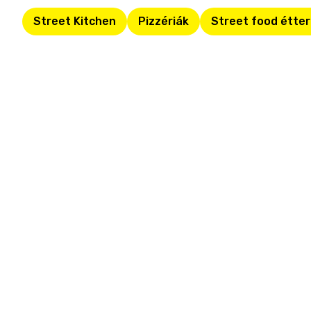
Street Kitchen
Pizzériák
Street food étte