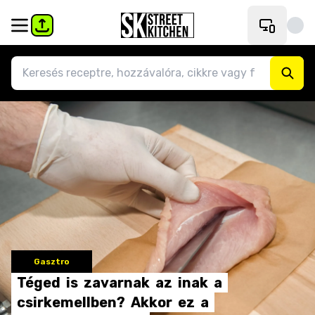
Gasztro
Téged
is
zavarnak
az
inak
a
csirkemellben?
Akkor
ez
a