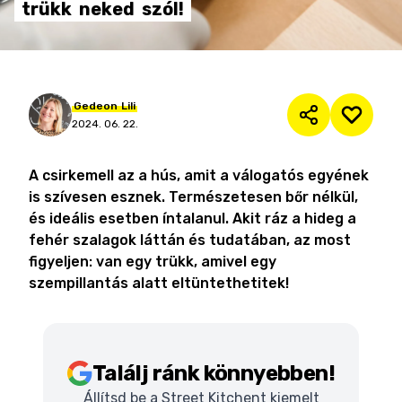
trükk
neked
szól!
Gedeon
Lili
2024. 06. 22.
A csirkemell az a hús, amit a válogatós egyének
is szívesen esznek. Természetesen bőr nélkül,
és ideális esetben íntalanul. Akit ráz a hideg a
fehér szalagok láttán és tudatában, az most
figyeljen: van egy trükk, amivel egy
szempillantás alatt eltüntethetitek!
Találj ránk könnyebben!
Állítsd be a Street Kitchent kiemelt