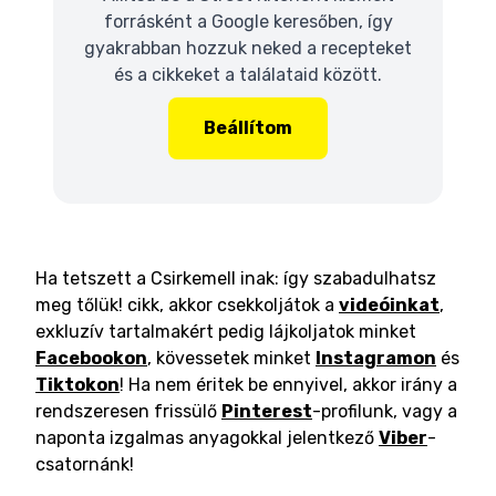
forrásként a Google keresőben, így
gyakrabban hozzuk neked a recepteket
és a cikkeket a találataid között.
Beállítom
Ha tetszett a Csirkemell inak: így szabadulhatsz
meg tőlük! cikk, akkor csekkoljátok a
videóinkat
,
exkluzív tartalmakért pedig lájkoljatok minket
Facebookon
, kövessetek minket
Instagramon
és
Tiktokon
! Ha nem éritek be ennyivel, akkor irány a
rendszeresen frissülő
Pinterest
-profilunk, vagy a
naponta izgalmas anyagokkal jelentkező
Viber
-
csatornánk!