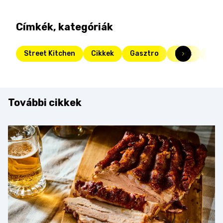
Címkék, kategóriák
Street Kitchen
Cikkek
Gasztro
Friss
Kon
További cikkek