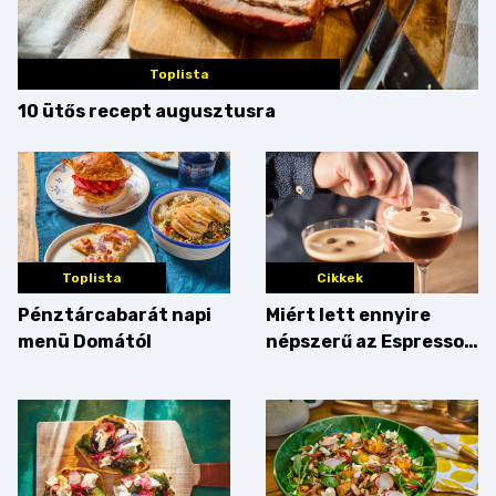
Toplista
10 ütős recept augusztusra
Toplista
Cikkek
Pénztárcabarát napi
Miért lett ennyire
menü Domától
népszerű az Espresso
Martini – és mit
érdemes enni mellé?