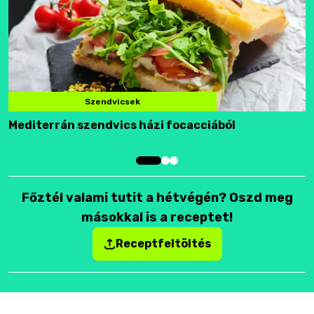
Szendvicsek
Mediterrán szendvics házi focacciából
F
Főztél valami tutit a hétvégén? Oszd meg
másokkal is a receptet!
Receptfeltöltés