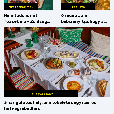
Mit főzzek ma?
Toplista
Nem tudom, mit
6 recept, ami
főzzek ma – Zöldség
bebizonyítja, hogy a
minden mennyiségben
barack húsok mellé is
zseniális
Hol egyek ma?
3 hangulatos hely, ami tökéletes egy ráérős
hétvégi ebédhez