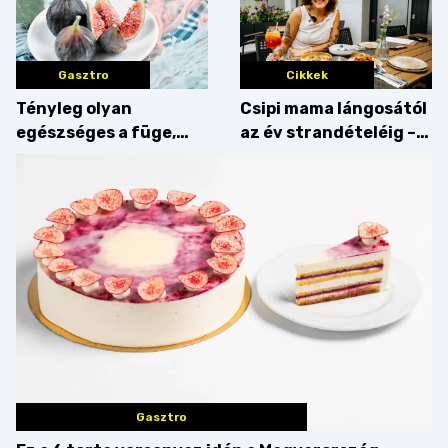
Gasztro
Cikkek
Tényleg olyan
Csipi mama lángosától
egészséges a füge,
az év strandételéig –
mint amilyennek
idén is felzabáltuk a
gondoljuk?
Balaton déli partját
Gasztro