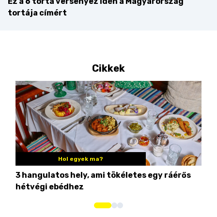
Ez a 6 torta versenyez idén a Magyarország
tortája címért
Cikkek
Hol egyek ma?
3 hangulatos hely, ami tökéletes egy ráérős
10 
hétvégi ebédhez