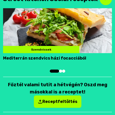
Szendvicsek
Mediterrán szendvics házi focacciából
F
Főztél valami tutit a hétvégén? Oszd meg
másokkal is a receptet!
Receptfeltöltés