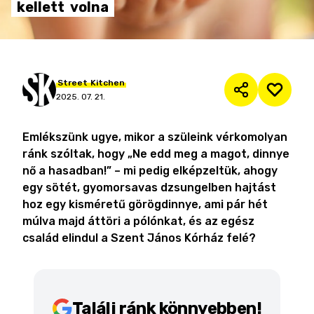
kellett
volna
Street
Kitchen
2025. 07. 21.
Emlékszünk ugye, mikor a szüleink vérkomolyan
ránk szóltak, hogy „Ne edd meg a magot, dinnye
nő a hasadban!” – mi pedig elképzeltük, ahogy
egy sötét, gyomorsavas dzsungelben hajtást
hoz egy kisméretű görögdinnye, ami pár hét
múlva majd áttöri a pólónkat, és az egész
család elindul a Szent János Kórház felé?
Találj ránk könnyebben!