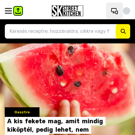
Gasztro
A
kis
fekete
mag,
amit
mindig
kiköptél,
pedig
lehet,
nem