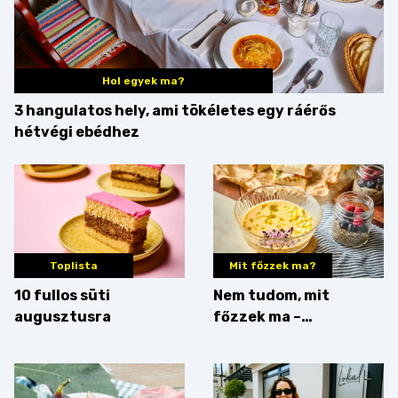
Hol egyek ma?
3 hangulatos hely, ami tökéletes egy ráérős
hétvégi ebédhez
Toplista
Mit főzzek ma?
10 fullos süti
Nem tudom, mit
augusztusra
főzzek ma –
Villámgyors menü