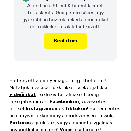
Állítsd be a Street Kitchent kiemelt
forrásként a Google keresőben, így
gyakrabban hozzuk neked a recepteket
és a cikkeket a találataid között.
Beállítom
Ha tetszett a dinnyemagot meg lehet enni?
Mutatjuk a választ! cikk, akkor csekkoljátok a
videóinkat
, exkluzív tartalmakért pedig
lájkoljatok minket
Facebookon
, kövessetek
minket
Instagramon
és
Tiktokon
! Ha nem éritek
be ennyivel, akkor irány a rendszeresen frissülő
Pinterest
-profilunk, vagy a naponta izgalmas
anyagokkal jelentkező
Viber
-csatornánk!