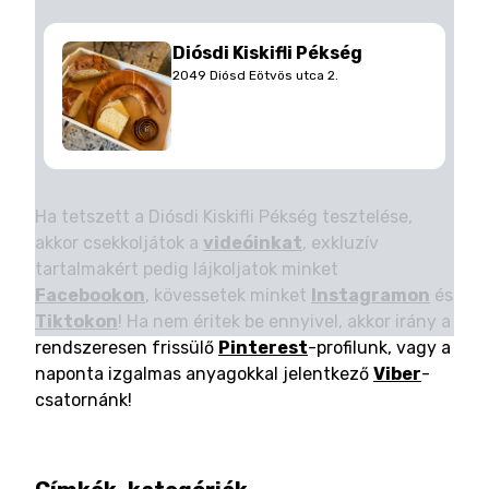
Diósdi Kiskifli Pékség
2049 Diósd Eötvös utca 2.
Ha tetszett a Diósdi Kiskifli Pékség tesztelése,
akkor csekkoljátok a
videóinkat
, exkluzív
tartalmakért pedig lájkoljatok minket
Facebookon
, kövessetek minket
Instagramon
és
Tiktokon
! Ha nem éritek be ennyivel, akkor irány a
rendszeresen frissülő
Pinterest
-profilunk, vagy a
naponta izgalmas anyagokkal jelentkező
Viber
-
csatornánk!