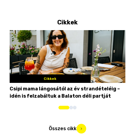
Cikkek
Cikkek
Csipi mama lángosától az év strandételéig –
Ez 
idén is felzabáltuk a Balaton déli partját
tor
Összes cikk