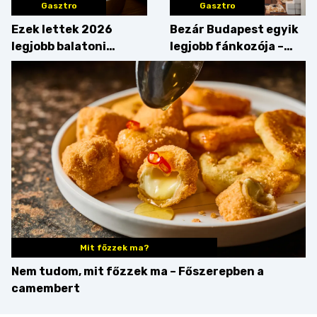
Gasztro
Gasztro
Ezek lettek 2026
Bezár Budapest egyik
legjobb balatoni
legjobb fánkozója –
strandételei –
búcsúzik a Pampushka
végigkóstoltuk a
győzteseket
Mit főzzek ma?
Nem tudom, mit főzzek ma – Főszerepben a
camembert