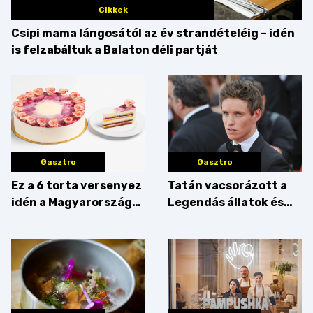
Cikkek
Csipi mama lángosától az év strandételéig – idén
is felzabáltuk a Balaton déli partját
Gasztro
Gasztro
Ez a 6 torta versenyez
Tatán vacsorázott a
idén a Magyarország
Legendás állatok és
tortája címért
megfigyelésük sztárja!