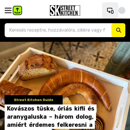
Street Kitchen Guide
Kovászos
tüske,
óriás
kifli
és
aranygaluska
–
három
dolog,
amiért
érdemes
felkeresni
a