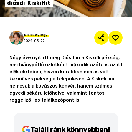
diósdi
Kiskiflit
Kalas
Györgyi
2024. 05. 22.
Négy éve nyitott meg Diósdon a Kiskifli pékség,
ami hiánypótló üzletként működik azóta is az itt
élők életében, hiszen korábban nem is volt
kézműves pékség a településen. A Kiskifli ma
nemcsak a kovászos kenyér, hanem számos
egyedi pékáru lelőhelye, valamint fontos
reggeliző- és találkozópont is.
Találj ránk könnyebben!