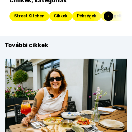
Címkék, kategóriák
Street Kitchen
Cikkek
Pékségek
Reggelizők
További cikkek