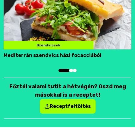
Szendvicsek
Mediterrán szendvics házi focacciából
F
Főztél valami tutit a hétvégén? Oszd meg
másokkal is a receptet!
Receptfeltöltés