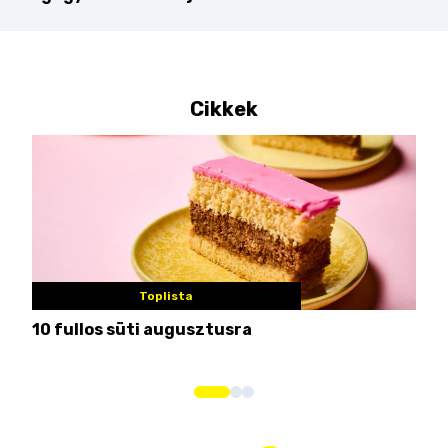
Cikkek
Toplista
10 fullos süti augusztusra
Nem
me