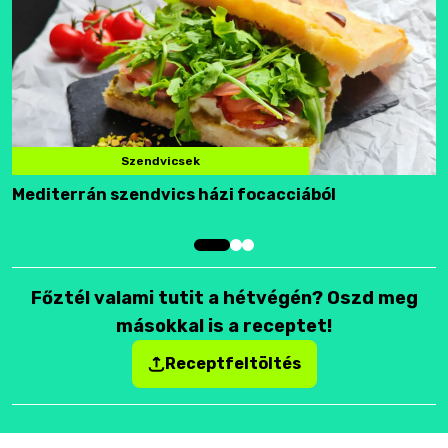
Szendvicsek
Mediterrán szendvics házi focacciából
F
Főztél valami tutit a hétvégén? Oszd meg
másokkal is a receptet!
Receptfeltöltés