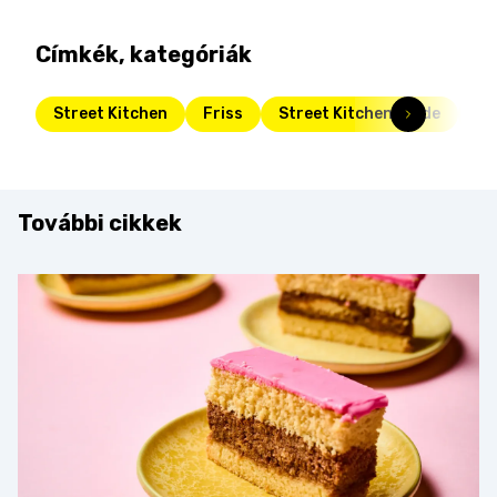
Címkék, kategóriák
Street Kitchen
Friss
Street Kitchen Guide
bu
További cikkek