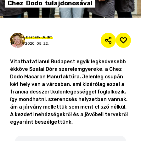
Chez
Dodo
tulajdonosával
Bercely
Judit
2020. 05. 22.
Vitathatatlanul Budapest egyik legkedvesebb
ékköve Szalai Dóra szerelemgyereke, a Chez
Dodo Macaron Manufaktúra. Jelenleg csupán
két hely van a városban, ami kizárólag ezzel a
francia desszertkülönlegességgel foglalkozik,
így mondhatni, szerencsés helyzetben vannak,
ám a járvány mellettük sem ment el szó nélkül.
A kezdeti nehézségekről és a jövőbeli tervekről
egyaránt beszélgettünk.