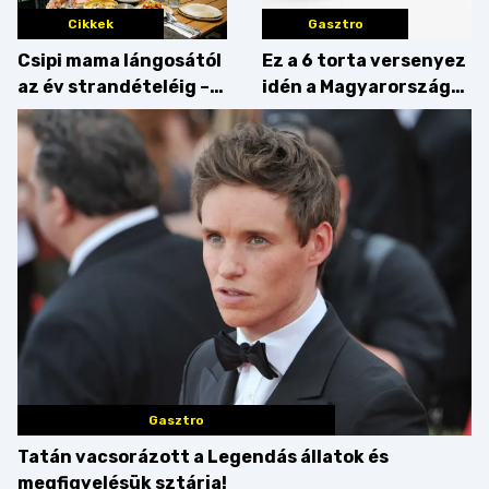
Cikkek
Gasztro
Csipi mama lángosától
Ez a 6 torta versenyez
az év strandételéig –
idén a Magyarország
idén is felzabáltuk a
tortája címért
Balaton déli partját
Gasztro
Tatán vacsorázott a Legendás állatok és
megfigyelésük sztárja!