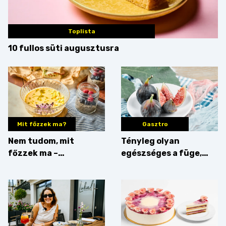
Toplista
10 fullos süti augusztusra
Mit főzzek ma?
Gasztro
Nem tudom, mit
Tényleg olyan
főzzek ma –
egészséges a füge,
Villámgyors menü
mint amilyennek
gondoljuk?