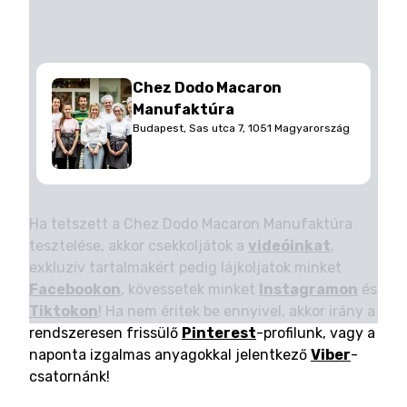
Chez Dodo Macaron
Manufaktúra
Budapest, Sas utca 7, 1051 Magyarország
Ha tetszett a Chez Dodo Macaron Manufaktúra
tesztelése, akkor csekkoljátok a
videóinkat
,
exkluzív tartalmakért pedig lájkoljatok minket
Facebookon
, kövessetek minket
Instagramon
és
Tiktokon
! Ha nem éritek be ennyivel, akkor irány a
rendszeresen frissülő
Pinterest
-profilunk, vagy a
naponta izgalmas anyagokkal jelentkező
Viber
-
csatornánk!