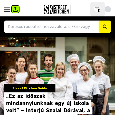
Street Kitchen Guide
„Ez
az
időszak
mindannyiunknak
egy
új
iskola
volt”
–
interjú
Szalai
Dórával,
a