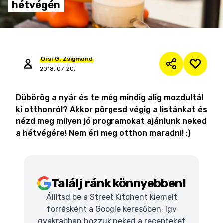
hétvégén
Orsi
G.
Zsigmond
2018. 07. 20.
Dübörög a nyár és te még mindig alig mozdultál
ki otthonról? Akkor pörgesd végig a listánkat és
nézd meg milyen jó programokat ajánlunk neked
a hétvégére! Nem éri meg otthon maradni! :)
Találj ránk könnyebben!
Állítsd be a Street Kitchent kiemelt
forrásként a Google keresőben, így
gyakrabban hozzuk neked a recepteket