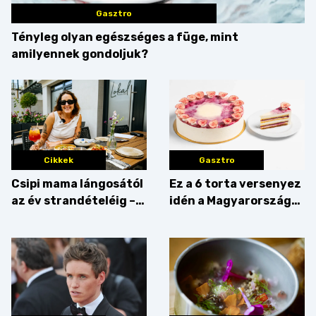
Gasztro
Tényleg olyan egészséges a füge, mint
amilyennek gondoljuk?
Cikkek
Gasztro
Csipi mama lángosától
Ez a 6 torta versenyez
az év strandételéig –
idén a Magyarország
idén is felzabáltuk a
tortája címért
Balaton déli partját