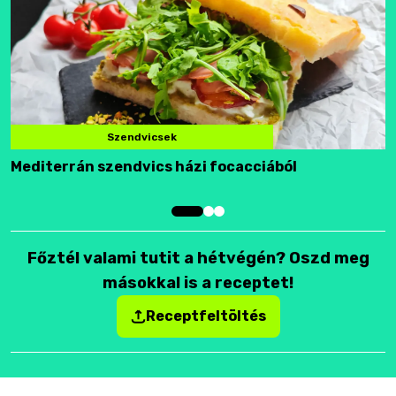
Szendvicsek
Mediterrán szendvics házi focacciából
F
Főztél valami tutit a hétvégén? Oszd meg
másokkal is a receptet!
Receptfeltöltés