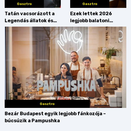
Gasztro
Gasztro
Tatán vacsorázott a
Ezek lettek 2026
Legendás állatok és
legjobb balatoni
megfigyelésük sztárja!
strandételei –
végigkóstoltuk a
győzteseket
Gasztro
Bezár Budapest egyik legjobb fánkozója –
búcsúzik a Pampushka