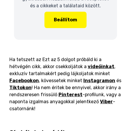
és a cikkeket a találataid között.
Beállítom
Ha tetszett az Ezt az 5 dolgot próbáld ki a
hétvégén cikk, akkor csekkoljátok a
videóinkat
,
exkluzív tartalmakért pedig lájkoljatok minket
Facebookon
, kövessetek minket
Instagramon
és
Tiktokon
! Ha nem éritek be ennyivel, akkor irány a
rendszeresen frissülő
Pinterest
-profilunk, vagy a
naponta izgalmas anyagokkal jelentkező
Viber
-
csatornánk!