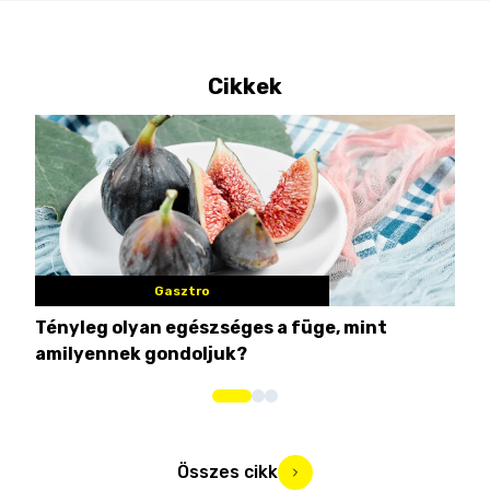
Cikkek
Gasztro
Tényleg olyan egészséges a füge, mint
Csi
amilyennek gondoljuk?
idén
Összes cikk