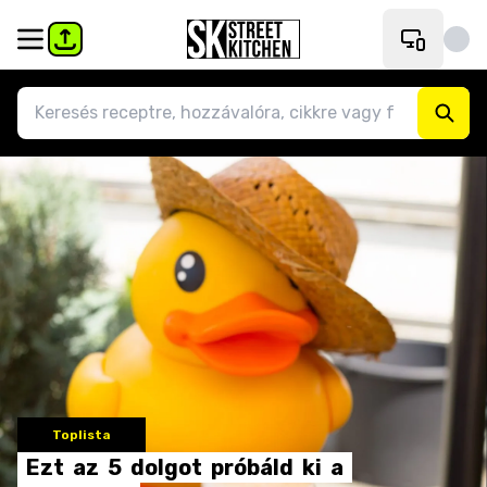
Toplista
Ezt
az
5
dolgot
próbáld
ki
a