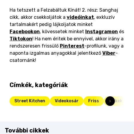
Ha tetszett a Felzabáltuk Kínát! 2. rész: Sanghaj
cikk, akkor csekkoljátok a
videóinkat
, exkluzív
tartalmakért pedig lájkoljatok minket
Facebookon
, kövessetek minket
Instagramon
és
Tiktokon
! Ha nem éritek be ennyivel, akkor irány a
rendszeresen frissülő
Pinterest
-profilunk, vagy a
naponta izgalmas anyagokkal jelentkező
Viber
-
csatornánk!
Címkék, kategóriák
Street Kitchen
Videokosár
Friss
Cikkek
További cikkek