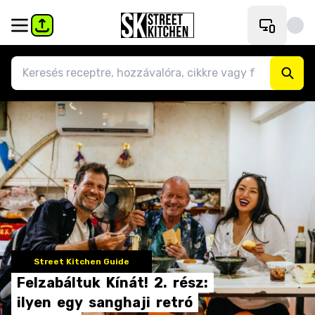
Street Kitchen Guide
Felzabáltuk
Kínát!
2.
rész:
ilyen
egy
sanghaji
retró