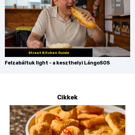
Street Kitchen Guide
Felzabáltuk light - a keszthelyi LángoSOS
Cikkek