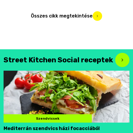
Összes cikk megtekintése
Street Kitchen Social receptek
Szendvicsek
Mediterrán szendvics házi focacciából
F