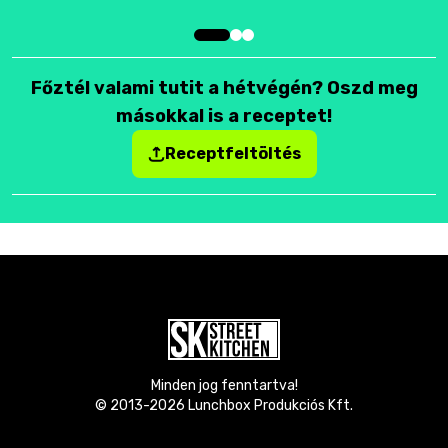
Főztél valami tutit a hétvégén? Oszd meg
másokkal is a receptet!
Receptfeltöltés
Minden jog fenntartva!
© 2013-
2026
Lunchbox Produkciós Kft.