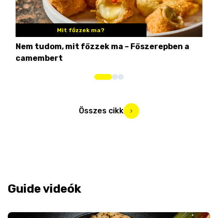
Mit főzzek ma?
Nem tudom, mit főzzek ma – Főszerepben a
8 c
camembert
iga
Összes cikk
Guide videók