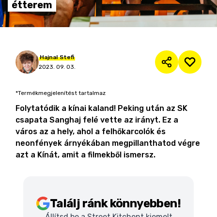
étterem
Hajnal
Stefi
2023. 09. 03.
*Termékmegjelenítést tartalmaz
Folytatódik a kínai kaland! Peking után az SK
csapata Sanghaj felé vette az irányt. Ez a
város az a hely, ahol a felhőkarcolók és
neonfények árnyékában megpillanthatod végre
azt a Kínát, amit a filmekből ismersz.
Találj ránk könnyebben!
Állítsd be a Street Kitchent kiemelt