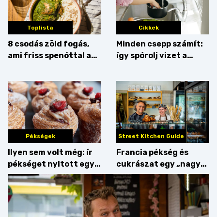
Toplista
Cikkek
8 csodás zöld fogás,
Minden csepp számít:
ami friss spenóttal az
így spórolj vizet a
igazi
konyhában
Pékségek
Street Kitchen Guide
Ilyen sem volt még: ír
Francia pékség és
pékséget nyitott egy
cukrászat egy „nagy
Dublinból hazatért pár
csipetnyi” empátiával