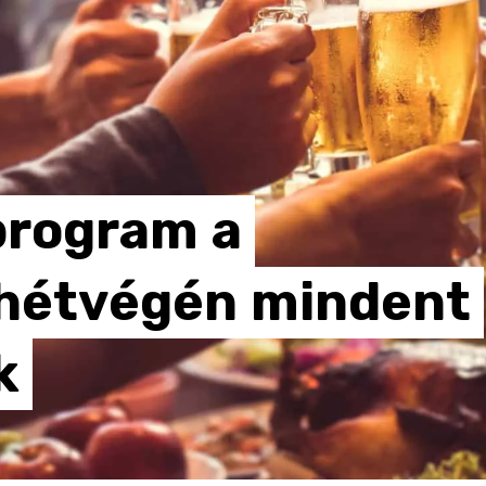
program
a
hétvégén
mindent
k