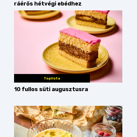
ráérős hétvégi ebédhez
Toplista
10 fullos süti augusztusra