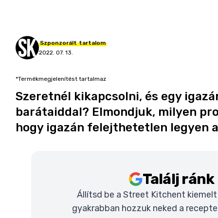
Szponzorált
tartalom
2022. 07. 13.
*Termékmegjelenítést tartalmaz
Szeretnél kikapcsolni, és egy igazán
barátaiddal? Elmondjuk, milyen pr
hogy igazán felejthetetlen legyen a
Találj rán
Állítsd be a Street Kitchent kiemel
gyakrabban hozzuk neked a recepteke