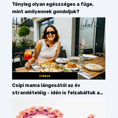
Tényleg olyan egészséges a füge,
mint amilyennek gondoljuk?
Cikkek
Csipi mama lángosától az év
strandételéig – idén is felzabáltuk a
Balaton déli partját