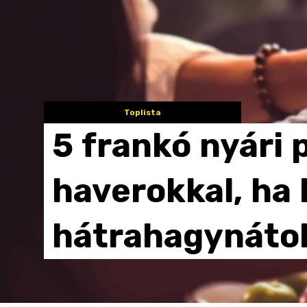
Toplista
5
frankó
nyári
haverokkal,
ha
hátrahagynáto