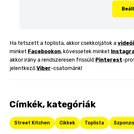
Beál
Ha tetszett a toplista, akkor csekkoljátok a
videó
minket
Facebookon
, kövessetek minket
Instagr
akkor irány a rendszeresen frissülő
Pinterest
-pro
jelentkező
Viber
-csatornánk!
Címkék, kategóriák
Street Kitchen
Cikkek
Toplista
Szponzo