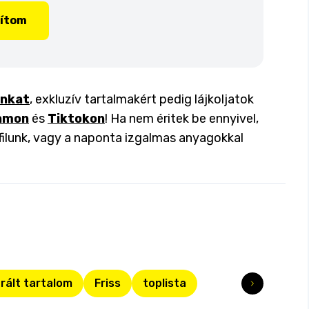
lítom
inkat
, exkluzív tartalmakért pedig lájkoljatok
amon
és
Tiktokon
! Ha nem éritek be ennyivel,
filunk, vagy a naponta izgalmas anyagokkal
rált tartalom
Friss
toplista