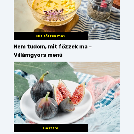
Mit főzzek ma?
Nem tudom, mit főzzek ma –
Villámgyors menü
Gasztro