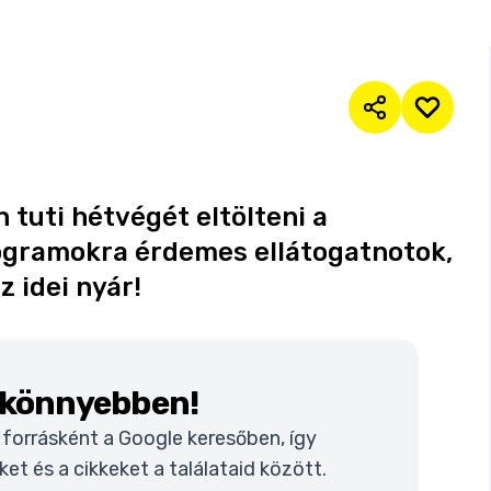
 tuti hétvégét eltölteni a
ogramokra érdemes ellátogatnotok,
z idei nyár!
k könnyebben!
t forrásként a Google keresőben, így
t és a cikkeket a találataid között.