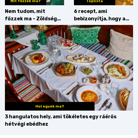
Mit főzzek ma?
Toplista
Nem tudom, mit
6 recept, ami
főzzek ma – Zöldség
bebizonyítja, hogy a
minden mennyiségben
barack húsok mellé is
zseniális
Hol egyek ma?
3 hangulatos hely, ami tökéletes egy ráérős
hétvégi ebédhez