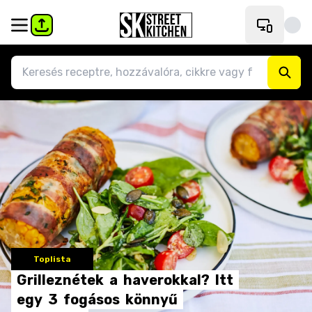
Toplista
Grilleznétek
a
haverokkal?
Itt
egy
3
fogásos
könnyű