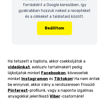
forrásként a Google keresőben, így
gyakrabban hozzuk neked a recepteket
és a cikkeket a találataid között.
Beállítom
Ha tetszett a toplista, akkor csekkoljátok a
videóinkat
, exkluzív tartalmakért pedig
lájkoljatok minket
Facebookon
, kövessetek
minket
Instagramon
és
Tiktokon
! Ha nem éritek
be ennyivel, akkor irány a rendszeresen frissülő
Pinterest
-profilunk, vagy a naponta izgalmas
anyagokkal jelentkező
Viber
-csatornánk!