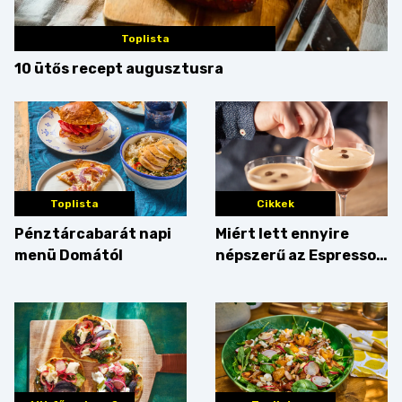
Toplista
10 ütős recept augusztusra
Toplista
Cikkek
Pénztárcabarát napi
Miért lett ennyire
menü Domától
népszerű az Espresso
Martini – és mit
érdemes enni mellé?