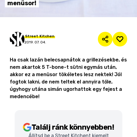
menüsor!
Street
Kitchen
2019. 07. 04.
Ha csak lazán belecsapnátok a grillezésekbe, és
nem akartok 5 T-bone-t sütni egymás után,
akkor ez a menüsor tökéletes lesz nektek! Jól
fogtok lakni, de nem teltek el annyira tőle,
úgyhogy utána simán ugorhattok egy fejest a
medencébe!
Találj ránk könnyebben!
Állítsd be a Street Kitchent kiemelt