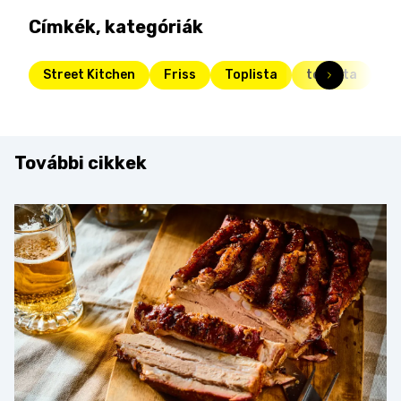
Címkék, kategóriák
Street Kitchen
Friss
Toplista
toplista
gri
További cikkek