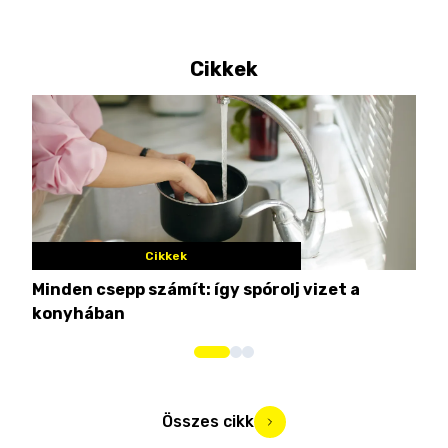
Cikkek
Cikkek
Minden csepp számít: így spórolj vizet a
Nem
konyhában
kim
Összes cikk