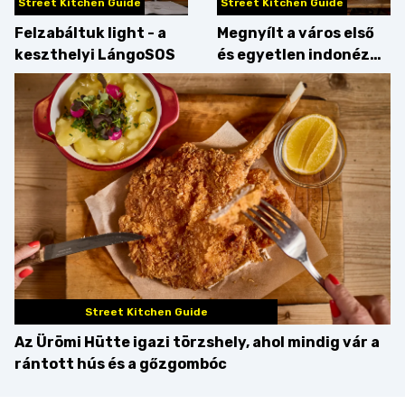
Street Kitchen Guide
Street Kitchen Guide
Felzabáltuk light - a
Megnyílt a város első
keszthelyi LángoSOS
és egyetlen indonéz
étterme a Kolosy
téren, mi pedig
kipróbáltuk!
Street Kitchen Guide
Az Ürömi Hütte igazi törzshely, ahol mindig vár a
rántott hús és a gőzgombóc