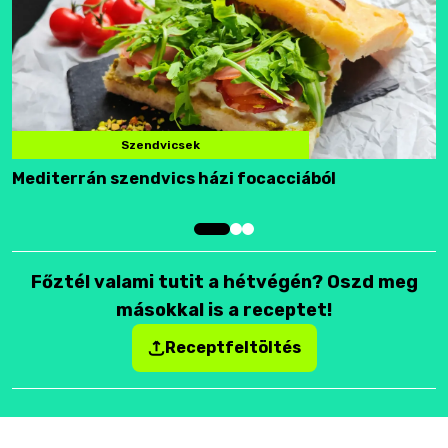
Szendvicsek
Mediterrán szendvics házi focacciából
F
Főztél valami tutit a hétvégén? Oszd meg
másokkal is a receptet!
Receptfeltöltés