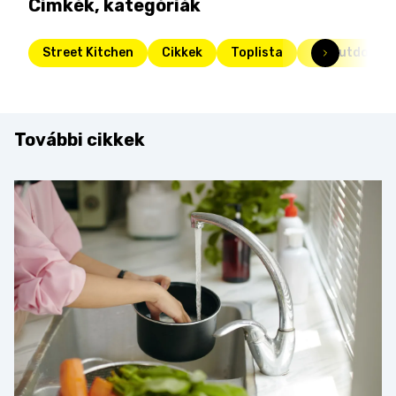
Címkék, kategóriák
Street Kitchen
Cikkek
Toplista
SK Outdoor
További cikkek