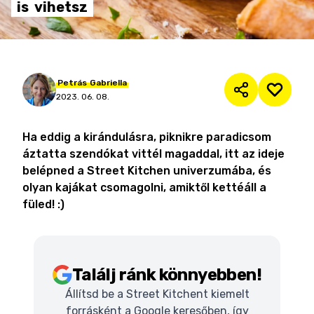
is
vihetsz
Petrás
Gabriella
2023. 06. 08.
Ha eddig a kirándulásra, piknikre paradicsom
áztatta szendókat vittél magaddal, itt az ideje
belépned a Street Kitchen univerzumába, és
olyan kajákat csomagolni, amiktől kettéáll a
füled! :)
Találj ránk könnyebben!
Állítsd be a Street Kitchent kiemelt
forrásként a Google keresőben, így