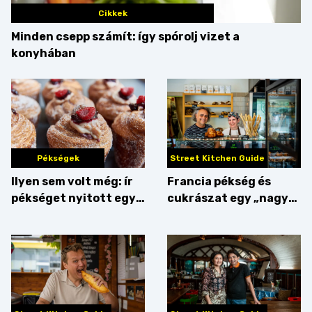
Cikkek
Minden csepp számít: így spórolj vizet a
konyhában
Pékségek
Street Kitchen Guide
Ilyen sem volt még: ír
Francia pékség és
pékséget nyitott egy
cukrászat egy „nagy
Dublinból hazatért pár
csipetnyi” empátiával