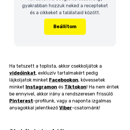
gyakrabban hozzuk neked a recepteket
és a cikkeket a találataid között.
Beállítom
Ha tetszett a toplista, akkor csekkoljátok a
videóinkat
, exkluzív tartalmakért pedig
lájkoljatok minket
Facebookon
, kövessetek
minket
Instagramon
és
Tiktokon
! Ha nem éritek
be ennyivel, akkor irány a rendszeresen frissülő
Pinterest
-profilunk, vagy a naponta izgalmas
anyagokkal jelentkező
Viber
-csatornánk!