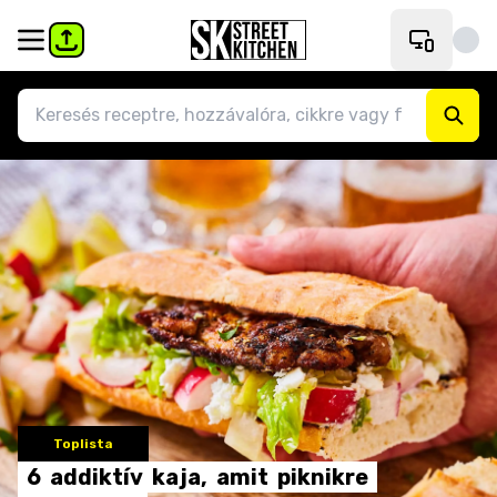
Toplista
6
addiktív
kaja,
amit
piknikre