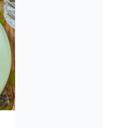
Cikkek
Amerikai konyha: álom vagy min
érveket