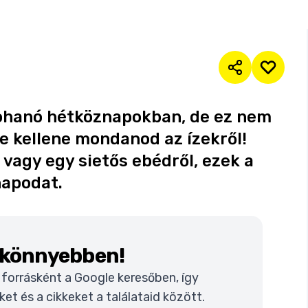
 rohanó hétköznapokban, de ez nem
 le kellene mondanod az ízekről!
vagy egy sietős ebédről, ezek a
napodat.
k könnyebben!
t forrásként a Google keresőben, így
t és a cikkeket a találataid között.