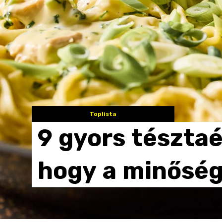
Toplista
9
gyors
tésztaé
hogy
a
minősé