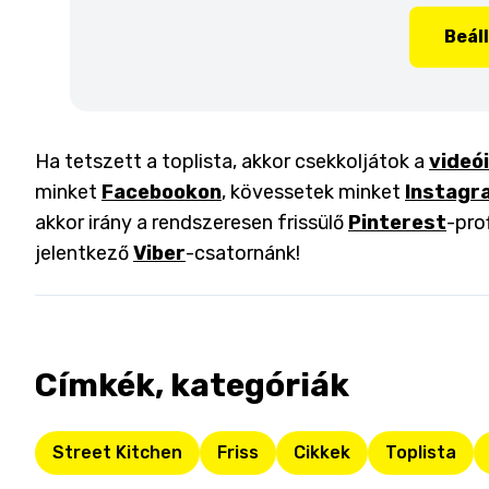
Beál
Ha tetszett a toplista, akkor csekkoljátok a
videó
minket
Facebookon
, kövessetek minket
Instagr
akkor irány a rendszeresen frissülő
Pinterest
-pro
jelentkező
Viber
-csatornánk!
Címkék, kategóriák
Street Kitchen
Friss
Cikkek
Toplista