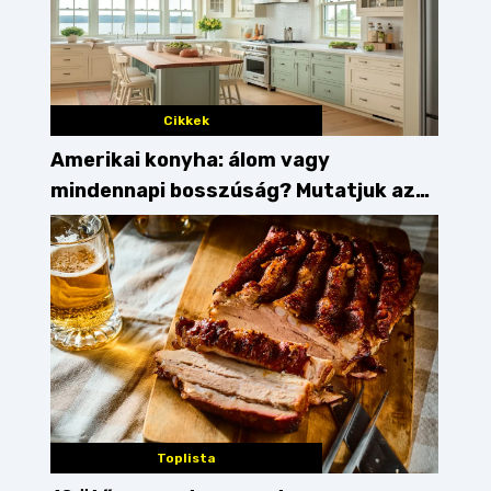
Cikkek
Amerikai konyha: álom vagy
mindennapi bosszúság? Mutatjuk az
érveket
Toplista