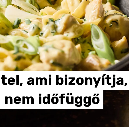
tel,
ami
bizonyítja,
g
nem
időfüggő