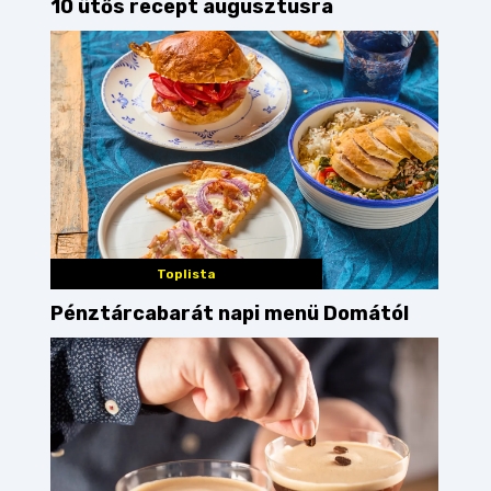
10 ütős recept augusztusra
Toplista
Pénztárcabarát napi menü Domától