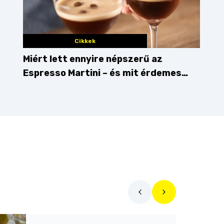
Cikkek
Miért lett ennyire népszerű az
Espresso Martini – és mit érdemes
enni mellé?