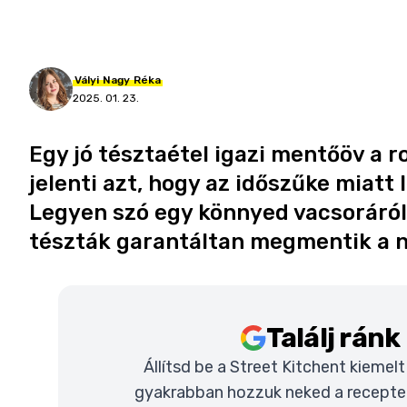
Vályi
Nagy
Réka
2025. 01. 23.
Egy jó tésztaétel igazi mentőöv a
jelenti azt, hogy az időszűke miatt
Legyen szó egy könnyed vacsoráról 
tészták garantáltan megmentik a 
Találj rán
Állítsd be a Street Kitchent kiemel
gyakrabban hozzuk neked a recepteke