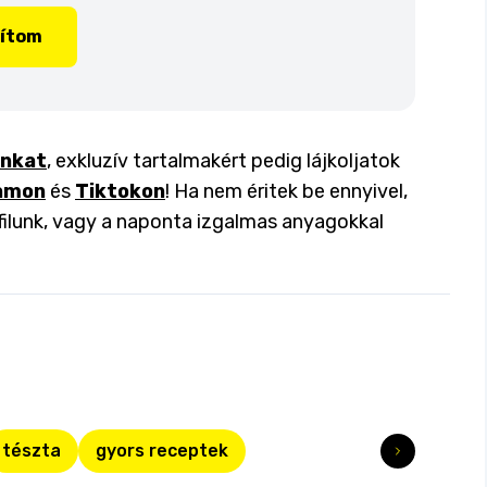
lítom
inkat
, exkluzív tartalmakért pedig lájkoljatok
amon
és
Tiktokon
! Ha nem éritek be ennyivel,
filunk, vagy a naponta izgalmas anyagokkal
tészta
gyors receptek