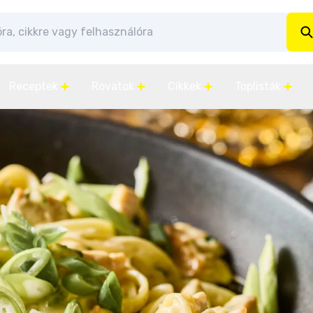
Receptek
Rovatok
Cikkek
Toplisták