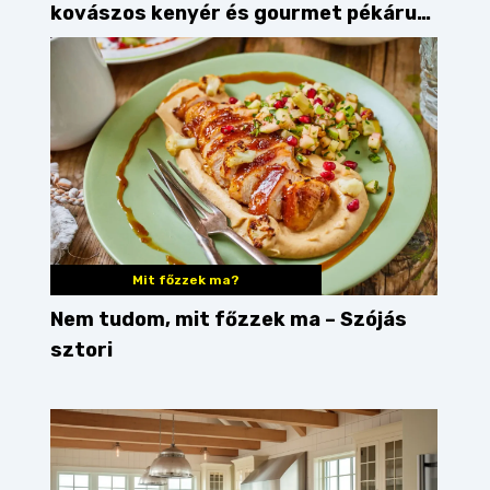
kovászos kenyér és gourmet pékáruk
Palkonyán
Mit főzzek ma?
Nem tudom, mit főzzek ma – Szójás
sztori