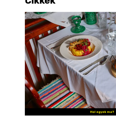
Cikkek
Hol egyek ma?