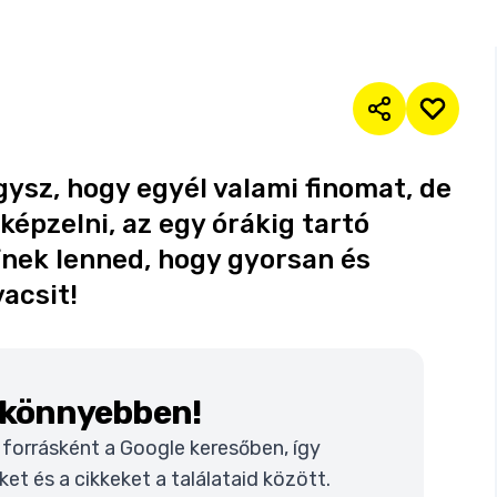
gysz, hogy egyél valami finomat, de
képzelni, az egy órákig tartó
éfnek lenned, hogy gyorsan és
acsit!
k könnyebben!
t forrásként a Google keresőben, így
t és a cikkeket a találataid között.