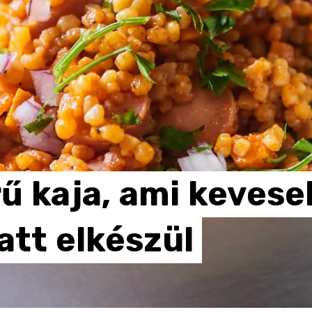
rű
kaja,
ami
kevese
att
elkészül