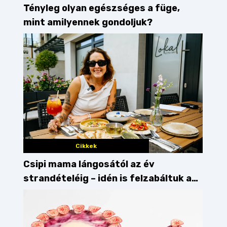
Tényleg olyan egészséges a füge,
mint amilyennek gondoljuk?
Cikkek
Csipi mama lángosától az év
strandételéig – idén is felzabáltuk a
Balaton déli partját