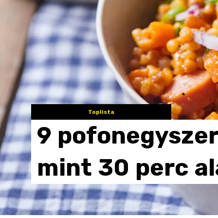
Toplista
9
pofonegysze
mint
30
perc
al