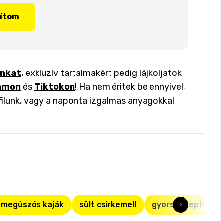
lítom
inkat
, exkluzív tartalmakért pedig lájkoljatok
amon
és
Tiktokon
! Ha nem éritek be ennyivel,
filunk, vagy a naponta izgalmas anyagokkal
megúszós kaják
sült csirkemell
gyors receptek