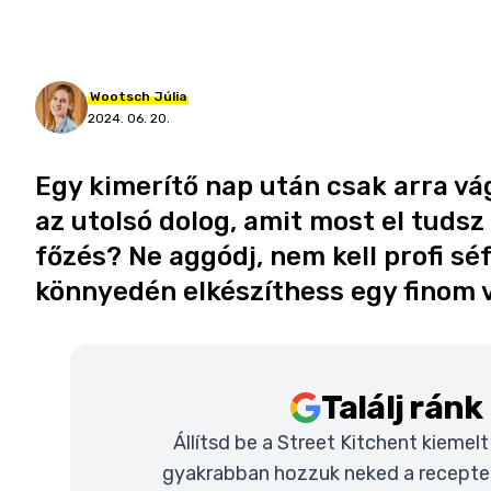
Wootsch
Júlia
2024. 06. 20.
Egy kimerítő nap után csak arra vá
az utolsó dolog, amit most el tudsz 
főzés? Ne aggódj, nem kell profi s
könnyedén elkészíthess egy finom v
Találj rán
Állítsd be a Street Kitchent kiemel
gyakrabban hozzuk neked a recepteke