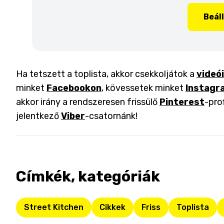
Beál
Ha tetszett a toplista, akkor csekkoljátok a
videó
minket
Facebookon
, kövessetek minket
Instagr
akkor irány a rendszeresen frissülő
Pinterest
-pro
jelentkező
Viber
-csatornánk!
Címkék, kategóriák
Street Kitchen
Cikkek
Friss
Toplista