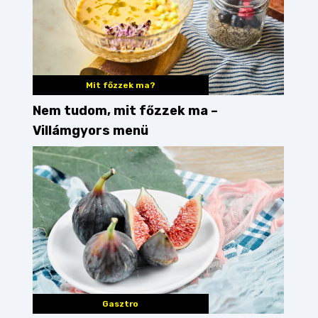
Mit főzzek ma?
Nem tudom, mit főzzek ma –
Villámgyors menü
Gasztro