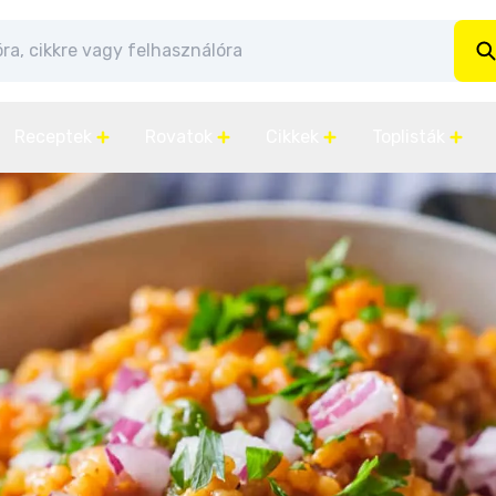
Receptek
Rovatok
Cikkek
Toplisták