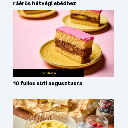
ráérős hétvégi ebédhez
Toplista
10 fullos süti augusztusra
csicseriborsós tortillatekercs