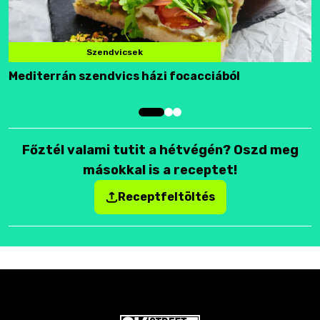
Szendvicsek
Mediterrán szendvics házi focacciából
F
Főztél valami tutit a hétvégén? Oszd meg
másokkal is a receptet!
Receptfeltöltés