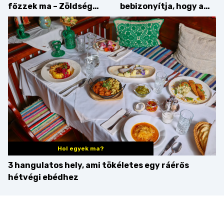
főzzek ma – Zöldség
bebizonyítja, hogy a
minden mennyiségben
barack húsok mellé is
zseniális
Hol egyek ma?
3 hangulatos hely, ami tökéletes egy ráérős
hétvégi ebédhez