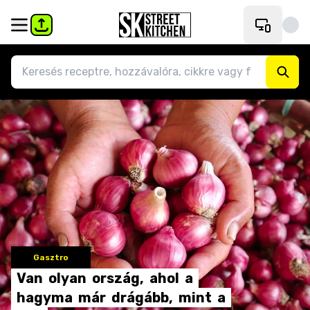
Gasztro
Van
olyan
ország,
ahol
a
hagyma
már
drágább,
mint
a