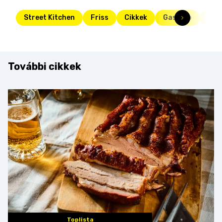
Street Kitchen
Friss
Cikkek
Gasztro
hag
További cikkek
Toplista