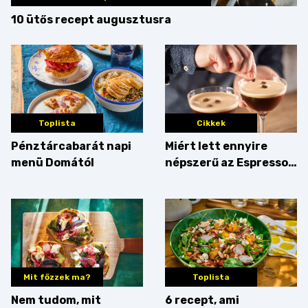
10 ütős recept augusztusra
Toplista
Cikkek
Pénztárcabarát napi
Miért lett ennyire
menü Domától
népszerű az Espresso
Martini – és mit
érdemes enni mellé?
Mit főzzek ma?
Toplista
Nem tudom, mit
6 recept, ami