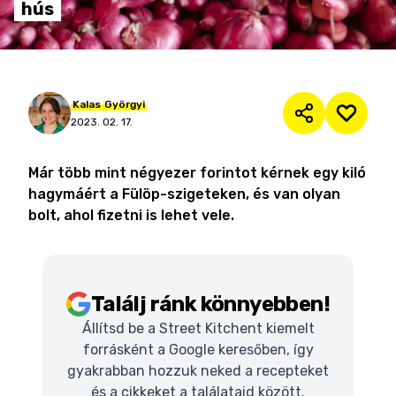
hús
Kalas
Györgyi
2023. 02. 17.
Már több mint négyezer forintot kérnek egy kiló
hagymáért a Fülöp-szigeteken, és van olyan
bolt, ahol fizetni is lehet vele.
Találj ránk könnyebben!
Állítsd be a Street Kitchent kiemelt
forrásként a Google keresőben, így
gyakrabban hozzuk neked a recepteket
és a cikkeket a találataid között.