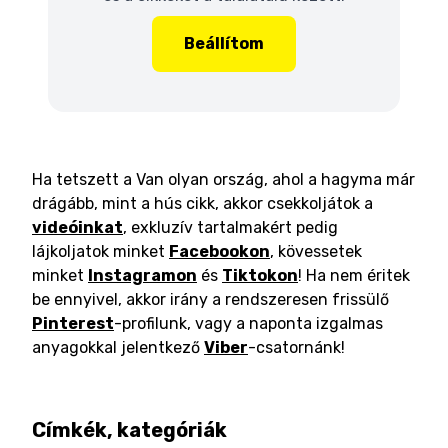
Beállítom
Ha tetszett a Van olyan ország, ahol a hagyma már
drágább, mint a hús cikk, akkor csekkoljátok a
videóinkat
, exkluzív tartalmakért pedig
lájkoljatok minket
Facebookon
, kövessetek
minket
Instagramon
és
Tiktokon
! Ha nem éritek
be ennyivel, akkor irány a rendszeresen frissülő
Pinterest
-profilunk, vagy a naponta izgalmas
anyagokkal jelentkező
Viber
-csatornánk!
Címkék, kategóriák