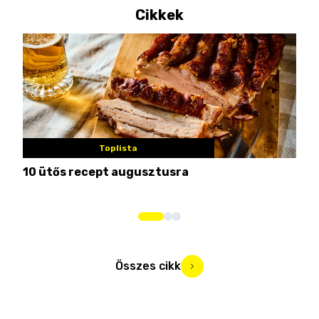
Cikkek
Toplista
10 ütős recept augusztusra
Pén
Összes cikk