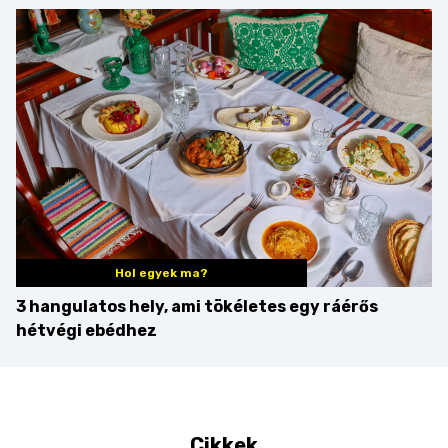
minden mennyiségben
barack húsok mellé is
zseniális
Hol egyek ma?
3 hangulatos hely, ami tökéletes egy ráérős
hétvégi ebédhez
Cikkek