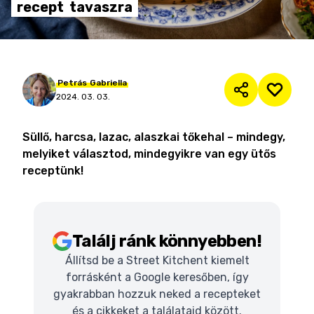
recept
tavaszra
Petrás
Gabriella
2024. 03. 03.
Süllő, harcsa, lazac, alaszkai tőkehal – mindegy,
melyiket választod, mindegyikre van egy ütős
receptünk!
Találj ránk könnyebben!
Állítsd be a Street Kitchent kiemelt
forrásként a Google keresőben, így
gyakrabban hozzuk neked a recepteket
és a cikkeket a találataid között.