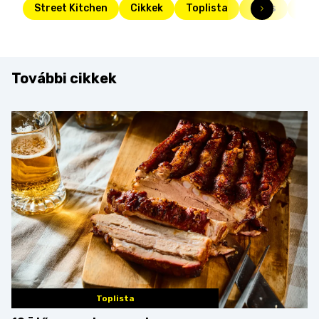
Street Kitchen
Cikkek
Toplista
Friss
hal
További cikkek
Toplista