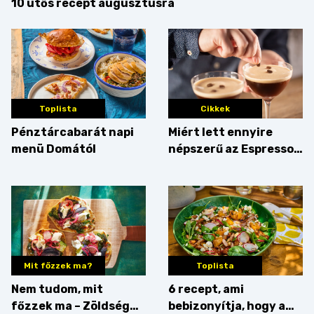
10 ütős recept augusztusra
Toplista
Cikkek
Pénztárcabarát napi
Miért lett ennyire
menü Domától
népszerű az Espresso
Martini – és mit
érdemes enni mellé?
Mit főzzek ma?
Toplista
Nem tudom, mit
6 recept, ami
főzzek ma – Zöldség
bebizonyítja, hogy a