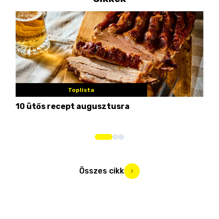
Toplista
10 ütős recept augusztusra
Pén
Összes cikk