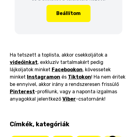
Beállítom
Ha tetszett a toplista, akkor csekkoljátok a
videóinkat
, exkluzív tartalmakért pedig
lájkoljatok minket
Facebookon
, kövessetek
minket
Instagramon
és
Tiktokon
! Ha nem éritek
be ennyivel, akkor irány a rendszeresen frissülő
Pinterest
-profilunk, vagy a naponta izgalmas
anyagokkal jelentkező
Viber
-csatornánk!
Címkék, kategóriák