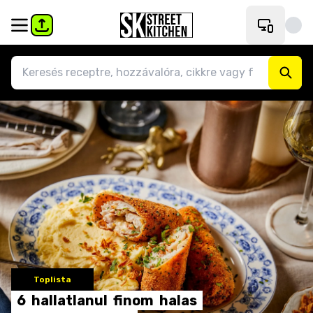
Toplista
6
hallatlanul
finom
halas