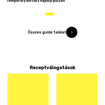
Temporary kortárs nápolyi pizzáit
Összes guide találat
Receptválogatások