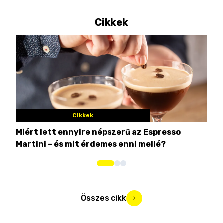
Cikkek
Cikkek
Miért lett ennyire népszerű az Espresso
Nem
Martini – és mit érdemes enni mellé?
men
Összes cikk