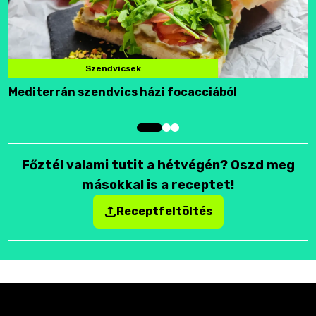
Szendvicsek
Mediterrán szendvics házi focacciából
F
Főztél valami tutit a hétvégén? Oszd meg
másokkal is a receptet!
Receptfeltöltés