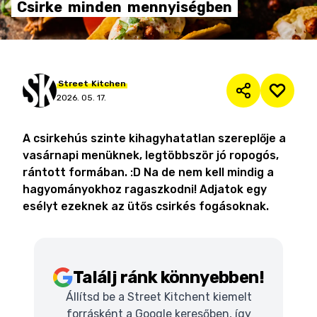
Csirke
minden
mennyiségben
Street
Kitchen
2026. 05. 17.
A csirkehús szinte kihagyhatatlan szereplője a
vasárnapi menüknek, legtöbbször jó ropogós,
rántott formában. :D Na de nem kell mindig a
hagyományokhoz ragaszkodni! Adjatok egy
esélyt ezeknek az ütős csirkés fogásoknak.
Találj ránk könnyebben!
Állítsd be a Street Kitchent kiemelt
forrásként a Google keresőben, így