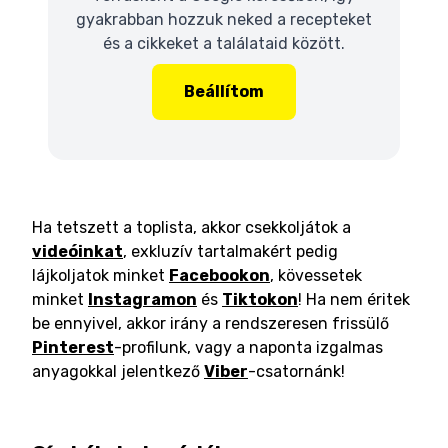
gyakrabban hozzuk neked a recepteket
és a cikkeket a találataid között.
Beállítom
Ha tetszett a toplista, akkor csekkoljátok a
videóinkat
, exkluzív tartalmakért pedig
lájkoljatok minket
Facebookon
, kövessetek
minket
Instagramon
és
Tiktokon
! Ha nem éritek
be ennyivel, akkor irány a rendszeresen frissülő
Pinterest
-profilunk, vagy a naponta izgalmas
anyagokkal jelentkező
Viber
-csatornánk!