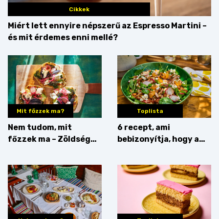
Cikkek
Miért lett ennyire népszerű az Espresso Martini –
és mit érdemes enni mellé?
Mit főzzek ma?
Toplista
Nem tudom, mit
6 recept, ami
főzzek ma – Zöldség
bebizonyítja, hogy a
minden mennyiségben
barack húsok mellé is
zseniális