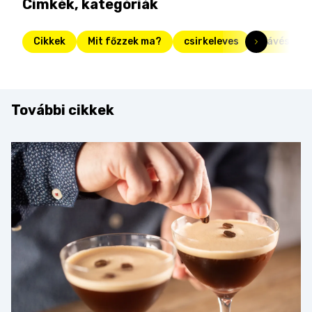
Címkék, kategóriák
Cikkek
Mit főzzek ma?
csirkeleves
kávés
További cikkek