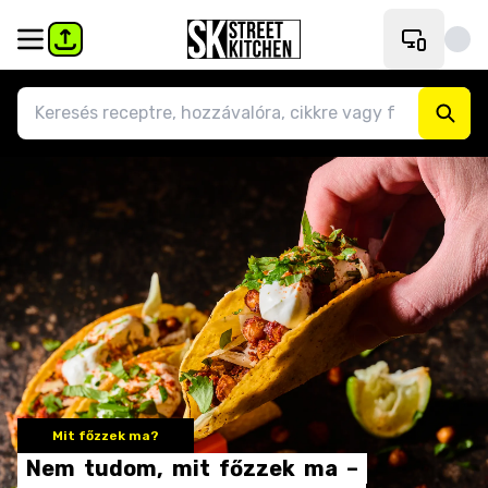
Mit főzzek ma?
Nem
tudom,
mit
főzzek
ma
–