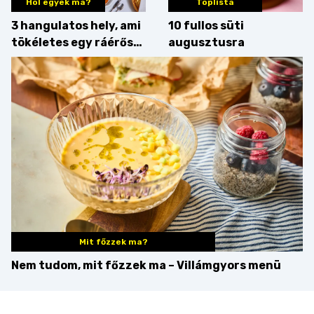
Hol egyek ma?
Toplista
3 hangulatos hely, ami
10 fullos süti
tökéletes egy ráérős
augusztusra
hétvégi ebédhez
Mit főzzek ma?
Nem tudom, mit főzzek ma – Villámgyors menü