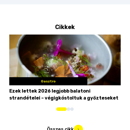
Cikkek
Gasztro
Ezek lettek 2026 legjobb balatoni
Bez
strandételei – végigkóstoltuk a győzteseket
búc
Összes cikk