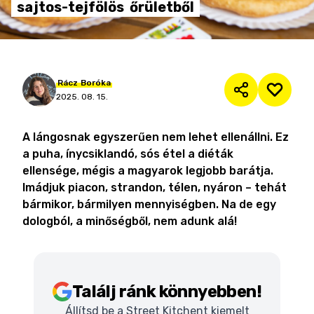
sajtos-tejfölös
őrületből
Rácz
Boróka
2025. 08. 15.
A lángosnak egyszerűen nem lehet ellenállni. Ez
a puha, ínycsiklandó, sós étel a diéták
ellensége, mégis a magyarok legjobb barátja.
Imádjuk piacon, strandon, télen, nyáron – tehát
bármikor, bármilyen mennyiségben. Na de egy
dologból, a minőségből, nem adunk alá!
Találj ránk könnyebben!
Állítsd be a Street Kitchent kiemelt