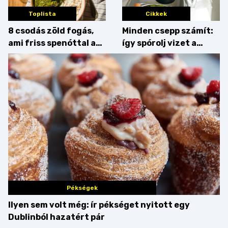
Toplista
Cikkek
8 csodás zöld fogás,
Minden csepp számít:
ami friss spenóttal az
így spórolj vizet a
igazi
konyhában
Pékségek
Ilyen sem volt még: ír pékséget nyitott egy
Dublinból hazatért pár