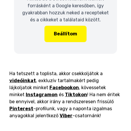
forrásként a Google keresőben, így
gyakrabban hozzuk neked a recepteket
és a cikkeket a találataid között.
Beállítom
Ha tetszett a toplista, akkor csekkoljátok a
videóinkat
, exkluzív tartalmakért pedig
lájkoljatok minket
Facebookon
, kövessetek
minket
Instagramon
és
Tiktokon
! Ha nem éritek
be ennyivel, akkor irány a rendszeresen frissülő
Pinterest
-profilunk, vagy a naponta izgalmas
anyagokkal jelentkező
Viber
-csatornánk!