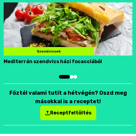
Szendvicsek
Mediterrán szendvics házi focacciából
F
Főztél valami tutit a hétvégén? Oszd meg
másokkal is a receptet!
Receptfeltöltés