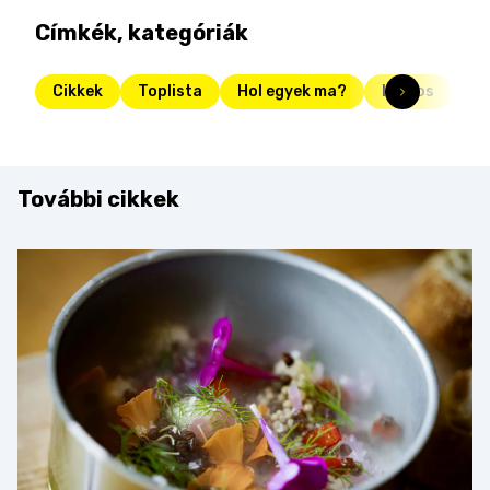
Címkék, kategóriák
Cikkek
Toplista
Hol egyek ma?
lángos
st
További cikkek