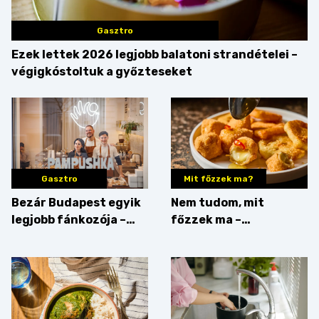
Gasztro
Ezek lettek 2026 legjobb balatoni strandételei –
végigkóstoltuk a győzteseket
Gasztro
Mit főzzek ma?
Bezár Budapest egyik
Nem tudom, mit
legjobb fánkozója –
főzzek ma –
búcsúzik a Pampushka
Főszerepben a
camembert