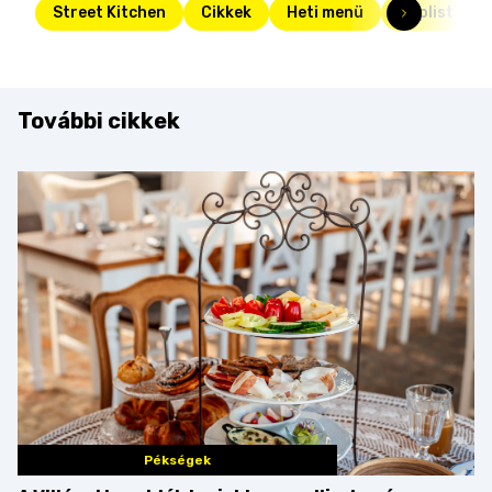
Street Kitchen
Cikkek
Heti menü
Toplista
További cikkek
Pékségek