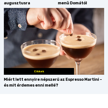
augusztusra
menü Domától
Cikkek
Miért lett ennyire népszerű az Espresso Martini –
és mit érdemes enni mellé?