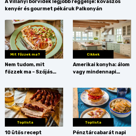
A Villányi borvidék legjobb reggelije: kovászos
kenyér és gourmet pékáruk Palkonyán
Mit főzzek ma?
Cikkek
Nem tudom, mit
Amerikai konyha: álom
főzzek ma – Szójás
vagy mindennapi
sztori
bosszúság? Mutatjuk
az érveket
Toplista
Toplista
10 ütős recept
Pénztárcabarát napi