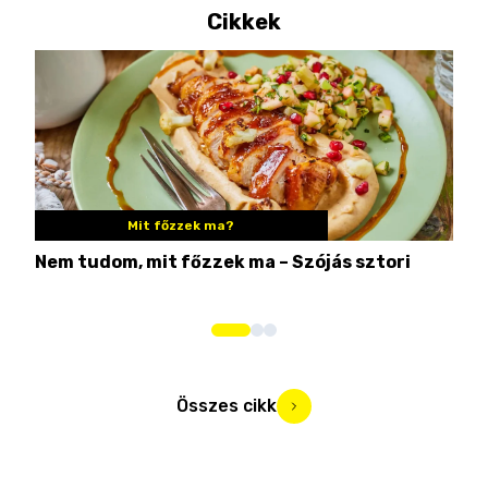
Cikkek
Mit főzzek ma?
Nem tudom, mit főzzek ma – Szójás sztori
Ame
bos
Összes cikk