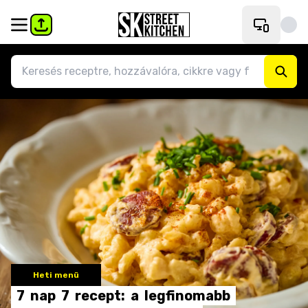
Heti menü
7
nap
7
recept:
a
legfinomabb