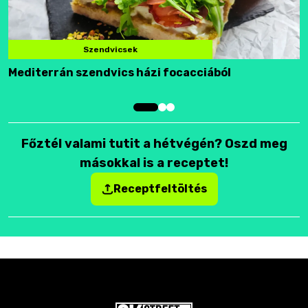
Szendvicsek
Mediterrán szendvics házi focacciából
F
Főztél valami tutit a hétvégén? Oszd meg
másokkal is a receptet!
Receptfeltöltés