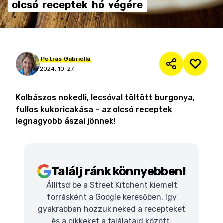
olcsó
receptek
hó
végére
Petrás
Gabriella
2024. 10. 27.
Kolbászos nokedli, lecsóval töltött burgonya,
fullos kukoricakása – az olcsó receptek
legnagyobb ászai jönnek!
Találj ránk könnyebben!
Állítsd be a Street Kitchent kiemelt
forrásként a Google keresőben, így
gyakrabban hozzuk neked a recepteket
és a cikkeket a találataid között.