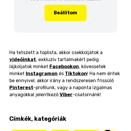
Beállítom
Ha tetszett a toplista, akkor csekkoljátok a
videóinkat
, exkluzív tartalmakért pedig
lájkoljatok minket
Facebookon
, kövessetek
minket
Instagramon
és
Tiktokon
! Ha nem éritek
be ennyivel, akkor irány a rendszeresen frissülő
Pinterest
-profilunk, vagy a naponta izgalmas
anyagokkal jelentkező
Viber
-csatornánk!
Címkék, kategóriák