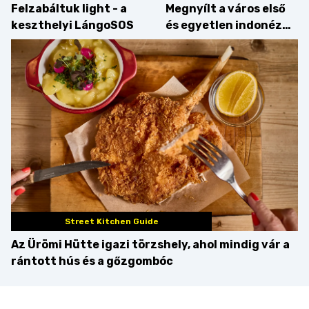
Felzabáltuk light - a
Megnyílt a város első
keszthelyi LángoSOS
és egyetlen indonéz
étterme a Kolosy
téren, mi pedig
kipróbáltuk!
Street Kitchen Guide
Az Ürömi Hütte igazi törzshely, ahol mindig vár a
rántott hús és a gőzgombóc