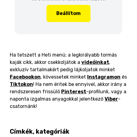
Beállítom
Ha tetszett a Heti menü: a legkirályabb tormás
kaják cikk, akkor csekkoljátok a
videóinkat
,
exkluzív tartalmakért pedig lájkoljatok minket
Facebookon
, kövessetek minket
Instagramon
és
Tiktokon
! Ha nem éritek be ennyivel, akkor irány a
rendszeresen frissülő
Pinterest
-profilunk, vagy a
naponta izgalmas anyagokkal jelentkező
Viber
-
csatornánk!
Címkék, kategóriák