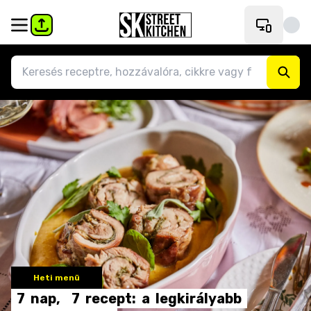
Heti menü
7
nap,
7
recept:
a
legkirályabb