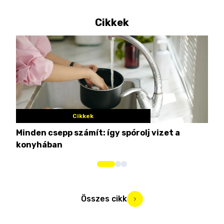
Cikkek
Cikkek
Minden csepp számít: így spórolj vizet a
Nem
konyhában
kim
Összes cikk