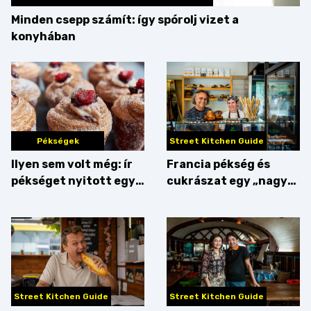
Minden csepp számít: így spórolj vizet a
konyhában
Pékségek
Street Kitchen Guide
Ilyen sem volt még: ír
Francia pékség és
pékséget nyitott egy
cukrászat egy „nagy
Dublinból hazatért pár
csipetnyi” empátiával
Street Kitchen Guide
Street Kitchen Guide