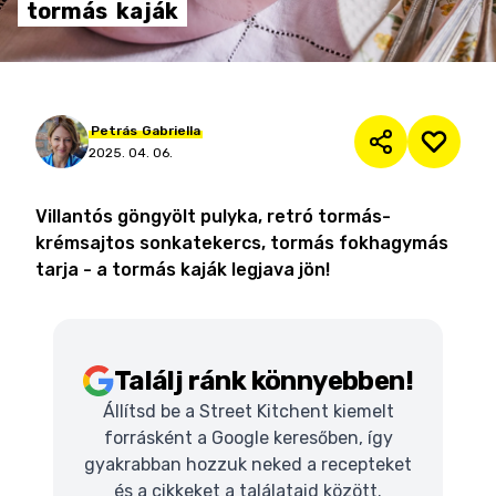
tormás
kaják
Petrás
Gabriella
2025. 04. 06.
Villantós göngyölt pulyka, retró tormás-
krémsajtos sonkatekercs, tormás fokhagymás
tarja - a tormás kaják legjava jön!
Találj ránk könnyebben!
Állítsd be a Street Kitchent kiemelt
forrásként a Google keresőben, így
gyakrabban hozzuk neked a recepteket
és a cikkeket a találataid között.