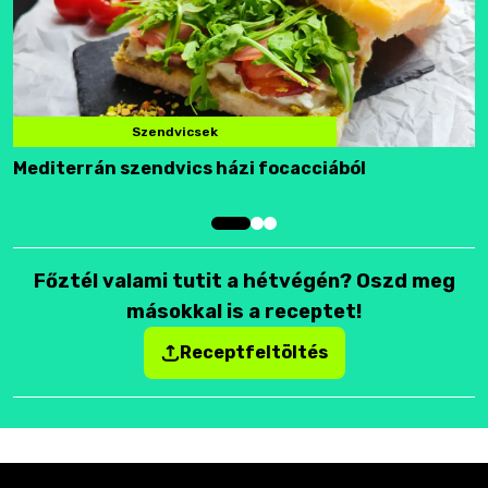
Szendvicsek
Mediterrán szendvics házi focacciából
F
Főztél valami tutit a hétvégén? Oszd meg
másokkal is a receptet!
Receptfeltöltés