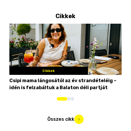
Cikkek
Cikkek
Csipi mama lángosától az év strandételéig –
Ez 
idén is felzabáltuk a Balaton déli partját
tor
Összes cikk