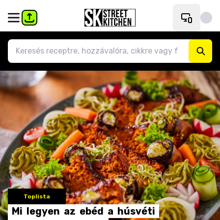
Toplista
Mi
legyen
az
ebéd
a
húsvéti