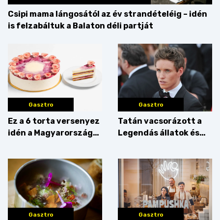
Csipi mama lángosától az év strandételéig – idén
is felzabáltuk a Balaton déli partját
Gasztro
Gasztro
Ez a 6 torta versenyez
Tatán vacsorázott a
idén a Magyarország
Legendás állatok és
tortája címért
megfigyelésük sztárja!
Gasztro
Gasztro