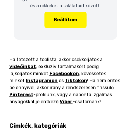
és a cikkeket a találataid között.
Beállítom
Ha tetszett a toplista, akkor csekkoljátok a
videóinkat
, exkluzív tartalmakért pedig
lájkoljatok minket
Facebookon
, kövessetek
minket
Instagramon
és
Tiktokon
! Ha nem éritek
be ennyivel, akkor irány a rendszeresen frissülő
Pinterest
-profilunk, vagy a naponta izgalmas
anyagokkal jelentkező
Viber
-csatornánk!
Címkék, kategóriák