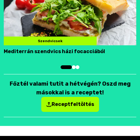
Szendvicsek
Mediterrán szendvics házi focacciából
F
Főztél valami tutit a hétvégén? Oszd meg
másokkal is a receptet!
Receptfeltöltés