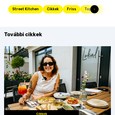
Street Kitchen
Cikkek
Friss
Toplista
hét
További cikkek
Cikkek