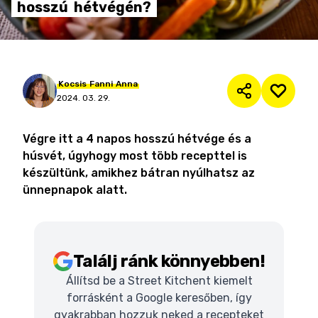
hosszú
hétvégén?
Kocsis
Fanni
Anna
2024. 03. 29.
Végre itt a 4 napos hosszú hétvége és a
húsvét, úgyhogy most több recepttel is
készültünk, amikhez bátran nyúlhatsz az
ünnepnapok alatt.
Találj ránk könnyebben!
Állítsd be a Street Kitchent kiemelt
forrásként a Google keresőben, így
gyakrabban hozzuk neked a recepteket