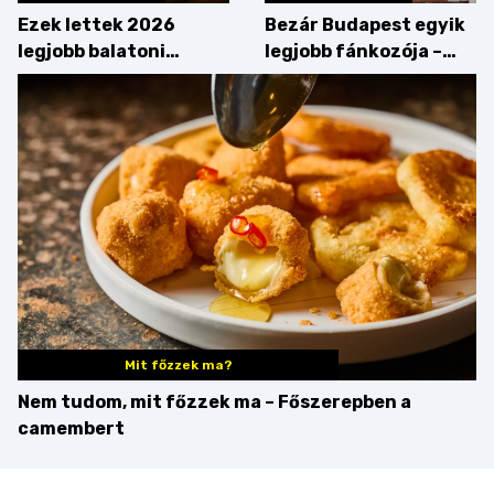
Ezek lettek 2026
Bezár Budapest egyik
legjobb balatoni
legjobb fánkozója –
strandételei –
búcsúzik a Pampushka
végigkóstoltuk a
győzteseket
Mit főzzek ma?
Nem tudom, mit főzzek ma – Főszerepben a
camembert