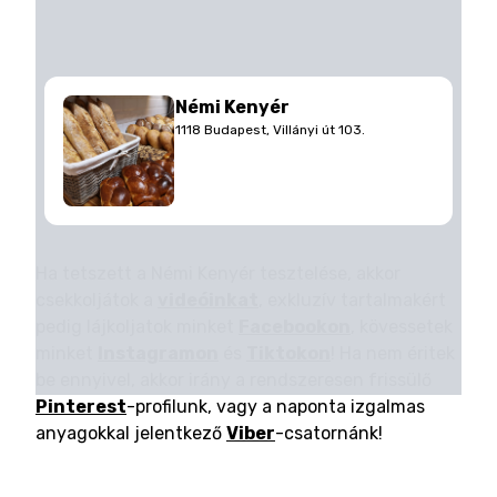
Némi Kenyér
1118 Budapest, Villányi út 103.
Ha tetszett a Némi Kenyér tesztelése, akkor
csekkoljátok a
videóinkat
, exkluzív tartalmakért
pedig lájkoljatok minket
Facebookon
, kövessetek
minket
Instagramon
és
Tiktokon
! Ha nem éritek
be ennyivel, akkor irány a rendszeresen frissülő
Pinterest
-profilunk, vagy a naponta izgalmas
anyagokkal jelentkező
Viber
-csatornánk!