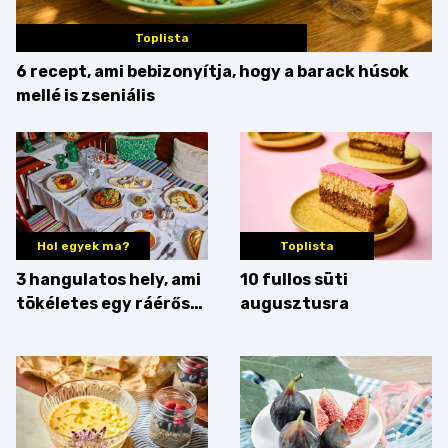
Toplista
6 recept, ami bebizonyítja, hogy a barack húsok
mellé is zseniális
Hol egyek ma?
Toplista
3 hangulatos hely, ami
10 fullos süti
tökéletes egy ráérős
augusztusra
hétvégi ebédhez