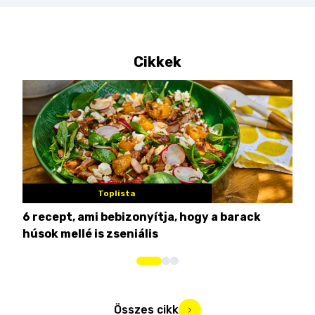
Cikkek
Toplista
6 recept, ami bebizonyítja, hogy a barack
3 h
húsok mellé is zseniális
hét
Összes cikk