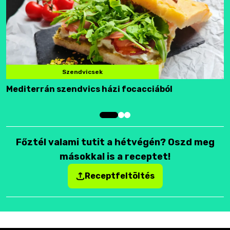
Szendvicsek
Mediterrán szendvics házi focacciából
F
Főztél valami tutit a hétvégén? Oszd meg
másokkal is a receptet!
Receptfeltöltés