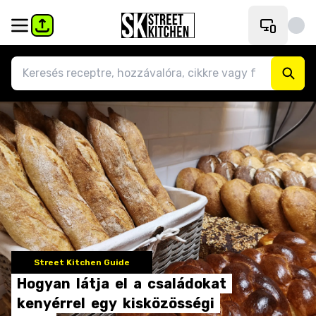
Street Kitchen Guide
Hogyan
látja
el
a
családokat
kenyérrel
egy
kisközösségi