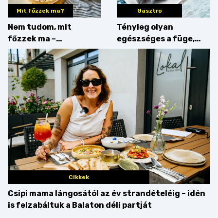
Mit főzzek ma?
Gasztro
Nem tudom, mit
Tényleg olyan
főzzek ma –
egészséges a füge,
Villámgyors menü
mint amilyennek
gondoljuk?
Cikkek
Csipi mama lángosától az év strandételéig – idén
is felzabáltuk a Balaton déli partját