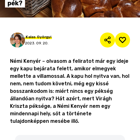
pék?
Kalas
Györgyi
2023. 09. 20.
Némi Kenyér – olvasom a feliratot már egy ideje
egy kapu bejárata felett, amikor elmegyek
mellette a villamossal. A kapu hol nyitva van, hol
nem, nem tudom követni, még egy kissé
bosszankodom is: miért nincs egy pékség
állandóan nyitva? Hát azért, mert Virágh
Kriszta péksége, a Némi Kenyér nem egy
mindennapi hely, sőt a története
tulajdonképpen mesébe illő.