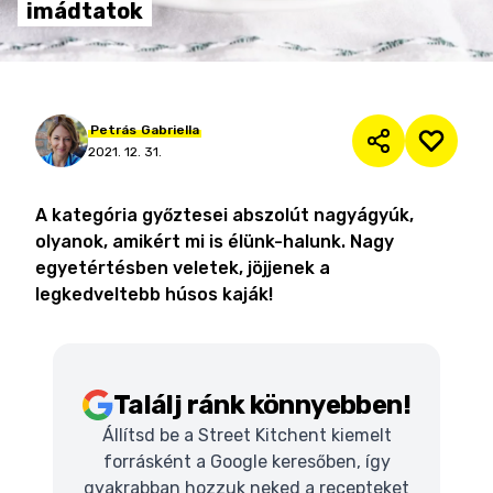
imádtatok
Petrás
Gabriella
2021. 12. 31.
A kategória győztesei abszolút nagyágyúk,
olyanok, amikért mi is élünk-halunk. Nagy
egyetértésben veletek, jöjjenek a
legkedveltebb húsos kaják!
Találj ránk könnyebben!
Állítsd be a Street Kitchent kiemelt
forrásként a Google keresőben, így
gyakrabban hozzuk neked a recepteket