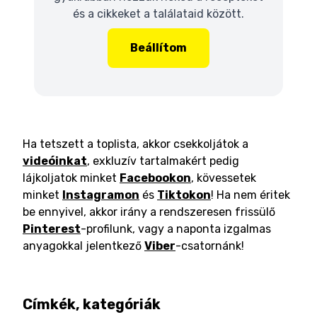
és a cikkeket a találataid között.
Beállítom
Ha tetszett a toplista, akkor csekkoljátok a
videóinkat
, exkluzív tartalmakért pedig
lájkoljatok minket
Facebookon
, kövessetek
minket
Instagramon
és
Tiktokon
! Ha nem éritek
be ennyivel, akkor irány a rendszeresen frissülő
Pinterest
-profilunk, vagy a naponta izgalmas
anyagokkal jelentkező
Viber
-csatornánk!
Címkék, kategóriák