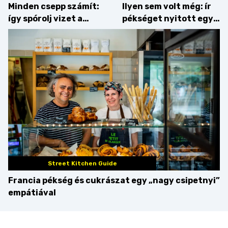
Minden csepp számít:
Ilyen sem volt még: ír
így spórolj vizet a
pékséget nyitott egy
konyhában
Dublinból hazatért pár
Street Kitchen Guide
Francia pékség és cukrászat egy „nagy csipetnyi”
empátiával