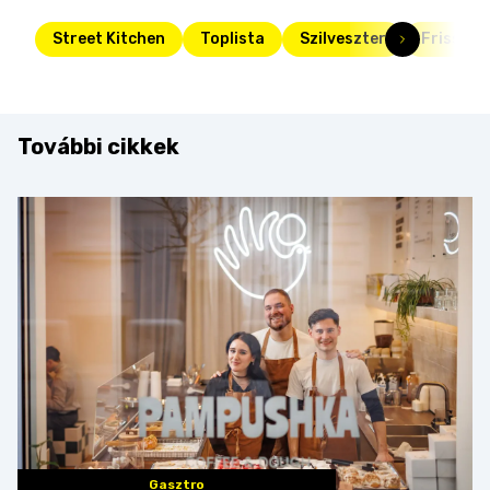
Street Kitchen
Toplista
Szilveszter
Friss
További cikkek
Gasztro