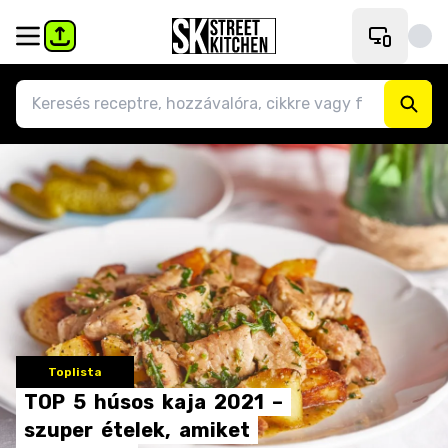
Toplista
TOP
5
húsos
kaja
2021
–
szuper
ételek,
amiket