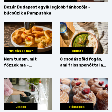
Bezár Budapest egyik legjobb fánkozója –
búcsúzik a Pampushka
Mit főzzek ma?
Toplista
Nem tudom, mit
8 csodás zöld fogás,
főzzek ma –
ami friss spenóttal az
Főszerepben a
igazi
camembert
Cikkek
Pékségek