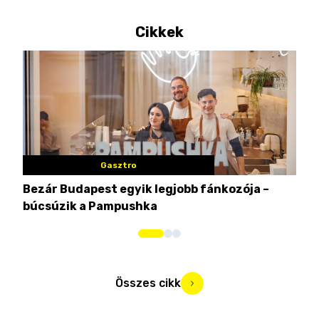
Cikkek
Gasztro
Bezár Budapest egyik legjobb fánkozója –
Nem
búcsúzik a Pampushka
ca
Összes cikk