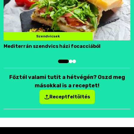
Szendvicsek
Mediterrán szendvics házi focacciából
F
Főztél valami tutit a hétvégén? Oszd meg
másokkal is a receptet!
Receptfeltöltés