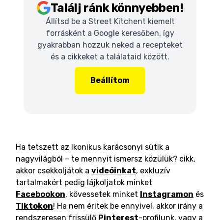
Találj ránk könnyebben!
Állítsd be a Street Kitchent kiemelt
forrásként a Google keresőben, így
gyakrabban hozzuk neked a recepteket
és a cikkeket a találataid között.
Beállítom
Ha tetszett az Ikonikus karácsonyi sütik a
nagyvilágból – te mennyit ismersz közülük? cikk,
akkor csekkoljátok a
videóinkat
, exkluzív
tartalmakért pedig lájkoljatok minket
Facebookon
, kövessetek minket
Instagramon
és
Tiktokon
! Ha nem éritek be ennyivel, akkor irány a
rendszeresen frissülő
Pinterest
-profilunk, vagy a