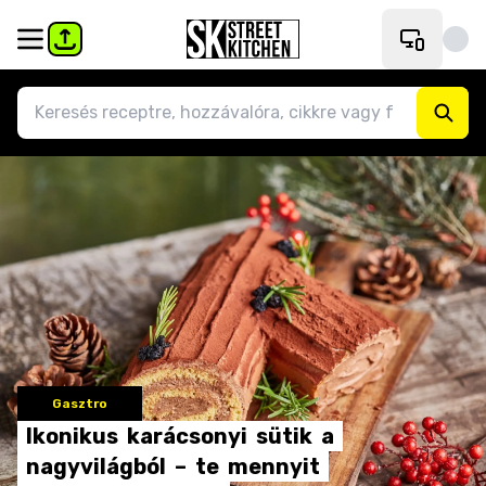
Gasztro
Ikonikus
karácsonyi
sütik
a
nagyvilágból
–
te
mennyit