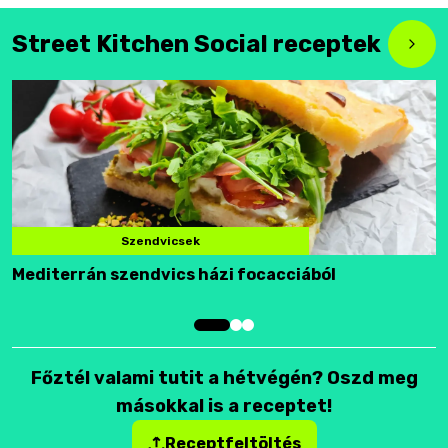
Street Kitchen Social receptek
Szendvicsek
Mediterrán szendvics házi focacciából
F
Főztél valami tutit a hétvégén? Oszd meg
másokkal is a receptet!
Receptfeltöltés