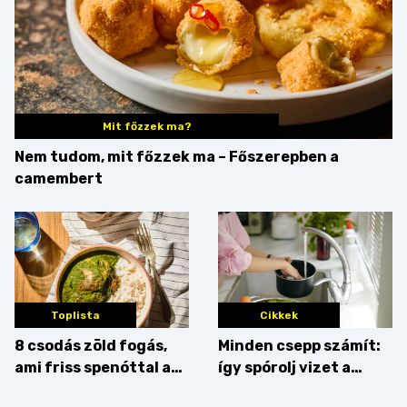
Mit főzzek ma?
Nem tudom, mit főzzek ma – Főszerepben a
camembert
Toplista
Cikkek
8 csodás zöld fogás,
Minden csepp számít:
ami friss spenóttal az
így spórolj vizet a
igazi
konyhában