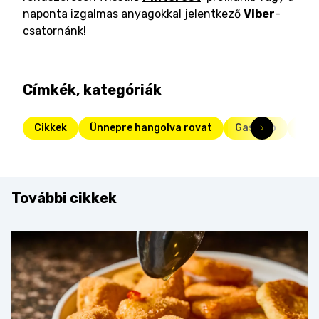
naponta izgalmas anyagokkal jelentkező
Viber
-
csatornánk!
Címkék, kategóriák
Cikkek
Ünnepre hangolva rovat
Gasztro
süt
További cikkek