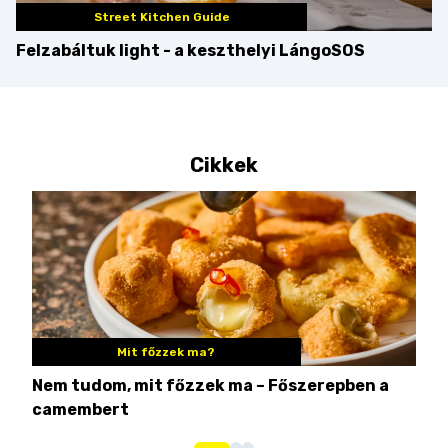
Street Kitchen Guide
Felzabáltuk light - a keszthelyi LángoSOS
Cikkek
Mit főzzek ma?
Nem tudom, mit főzzek ma – Főszerepben a
8 c
camembert
iga