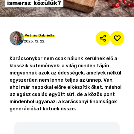
ismersz
közülük?
Petrás
Gabriella
2025. 12. 22.
Karácsonykor nem csak nálunk kerülnek elő a
klasszik sütemények: a világ minden táján
megvannak azok az édességek, amelyek nélkül
egyszerűen nem lenne teljes az ünnep. Van,
ahol már napokkal előre elkészítik őket, máshol
az egész család együtt süt, de a közös pont
mindenhol ugyanaz: a karácsonyi finomságok
generációkat kötnek össze.