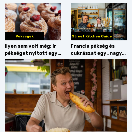
Pékségek
Street Kitchen Guide
Ilyen sem volt még: ír
Francia pékség és
pékséget nyitott egy
cukrászat egy „nagy
Dublinból hazatért pár
csipetnyi” empátiával