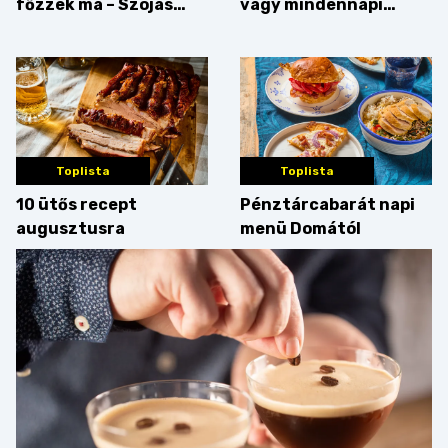
főzzek ma – Szójás
vagy mindennapi
sztori
bosszúság? Mutatjuk
az érveket
Toplista
Toplista
10 ütős recept
Pénztárcabarát napi
augusztusra
menü Domától