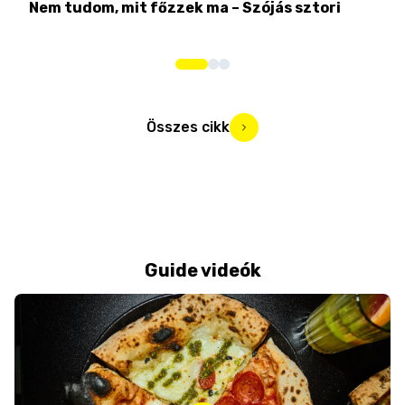
Nem tudom, mit főzzek ma – Szójás sztori
Ame
bos
Összes cikk
Guide videók