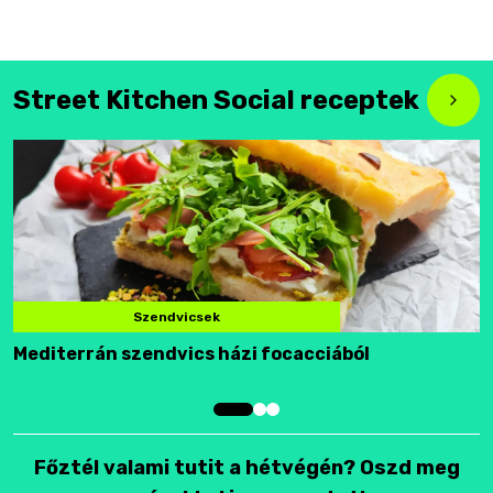
Street Kitchen Social receptek
Szendvicsek
Mediterrán szendvics házi focacciából
F
Főztél valami tutit a hétvégén? Oszd meg