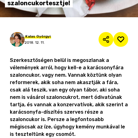
szaloncukortesztje!
Kalas
Györgyi
2018. 12. 11.
Szerkesztőségen belül is megoszlanak a
vélemények arról, hogy kell-e a karácsonyfára
szaloncukor, vagy nem. Vannak köztünk olyan
reformerek, akik soha nem akasztják a fára,
csak alá teszik, van egy olyan tábor, aki soha
nem is vásárol szaloncukrot, mert ódivatúnak
tartja, és vannak a konzervatívok, akik szerint a
karácsonyfa-díszítés szerves része a
szaloncukor is. Persze a legfontosabb
mégiscsak az íze, úgyhogy kemény munkával le
is teszteltünk egy csomót.