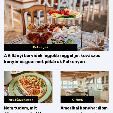
Pékségek
A Villányi borvidék legjobb reggelije: kovászos
kenyér és gourmet pékáruk Palkonyán
Mit főzzek ma?
Cikkek
Nem tudom, mit
Amerikai konyha: álom