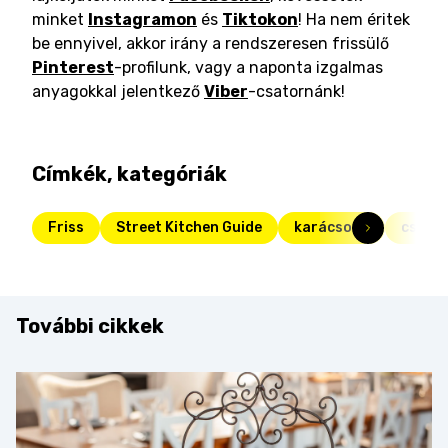
minket
Instagramon
és
Tiktokon
! Ha nem éritek
be ennyivel, akkor irány a rendszeresen frissülő
Pinterest
-profilunk, vagy a naponta izgalmas
anyagokkal jelentkező
Viber
-csatornánk!
Címkék, kategóriák
Friss
Street Kitchen Guide
karácsony
csoki
További cikkek