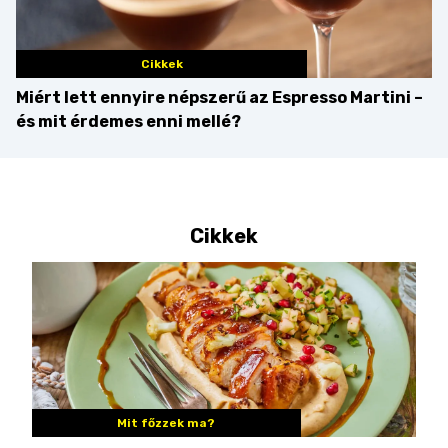
Cikkek
Miért lett ennyire népszerű az Espresso Martini –
és mit érdemes enni mellé?
Cikkek
Mit főzzek ma?