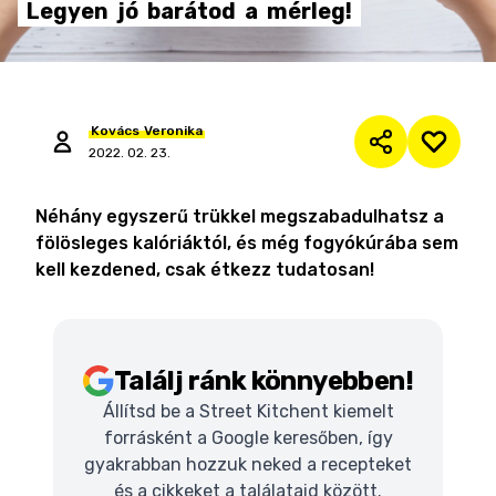
Legyen
jó
barátod
a
mérleg!
Kovács
Veronika
2022. 02. 23.
Néhány egyszerű trükkel megszabadulhatsz a
fölösleges kalóriáktól, és még fogyókúrába sem
kell kezdened, csak étkezz tudatosan!
Találj ránk könnyebben!
Állítsd be a Street Kitchent kiemelt
forrásként a Google keresőben, így
gyakrabban hozzuk neked a recepteket
és a cikkeket a találataid között.