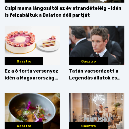
Csipi mama lángosától az év strandételéig – idén
is felzabáltuk a Balaton déli partját
Gasztro
Gasztro
Ez a 6 torta versenyez
Tatán vacsorázott a
idén a Magyarország
Legendás állatok és
tortája címért
megfigyelésük sztárja!
Gasztro
Gasztro