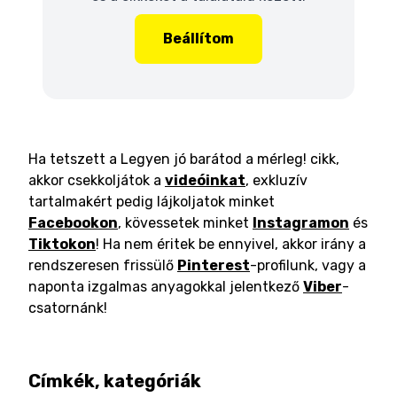
Beállítom
Ha tetszett a Legyen jó barátod a mérleg! cikk,
akkor csekkoljátok a
videóinkat
, exkluzív
tartalmakért pedig lájkoljatok minket
Facebookon
, kövessetek minket
Instagramon
és
Tiktokon
! Ha nem éritek be ennyivel, akkor irány a
rendszeresen frissülő
Pinterest
-profilunk, vagy a
naponta izgalmas anyagokkal jelentkező
Viber
-
csatornánk!
Címkék, kategóriák