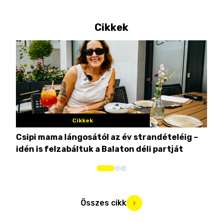
Cikkek
Cikkek
Csipi mama lángosától az év strandételéig –
Ez 
idén is felzabáltuk a Balaton déli partját
tor
Összes cikk