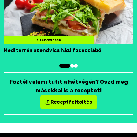
Szendvicsek
Mediterrán szendvics házi focacciából
F
Főztél valami tutit a hétvégén? Oszd meg
másokkal is a receptet!
Receptfeltöltés