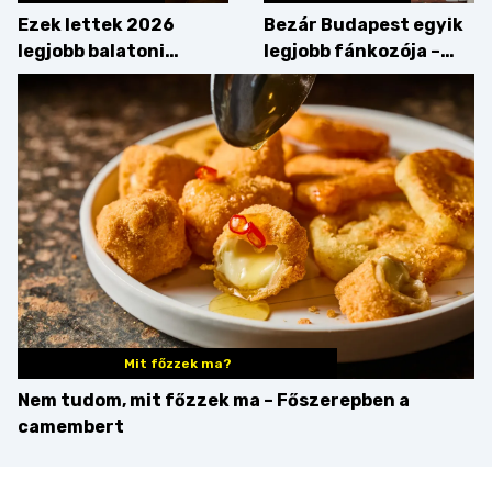
Ezek lettek 2026
Bezár Budapest egyik
legjobb balatoni
legjobb fánkozója –
strandételei –
búcsúzik a Pampushka
végigkóstoltuk a
győzteseket
Mit főzzek ma?
Nem tudom, mit főzzek ma – Főszerepben a
camembert