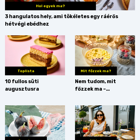
Hol egyek ma?
3 hangulatos hely, ami tökéletes egy ráérős
hétvégi ebédhez
Toplista
Mit főzzek ma?
10 fullos süti
Nem tudom, mit
augusztusra
főzzek ma –
Villámgyors menü