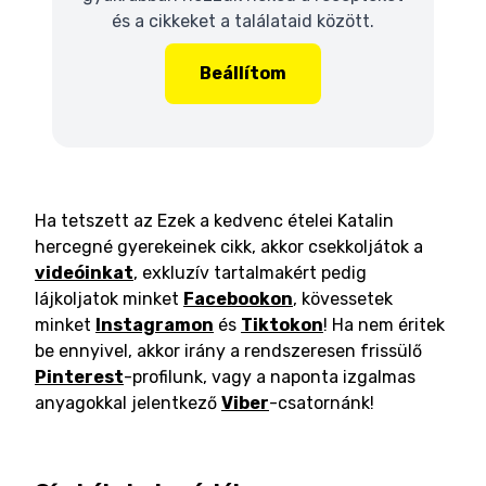
és a cikkeket a találataid között.
Beállítom
Ha tetszett az Ezek a kedvenc ételei Katalin
hercegné gyerekeinek cikk, akkor csekkoljátok a
videóinkat
, exkluzív tartalmakért pedig
lájkoljatok minket
Facebookon
, kövessetek
minket
Instagramon
és
Tiktokon
! Ha nem éritek
be ennyivel, akkor irány a rendszeresen frissülő
Pinterest
-profilunk, vagy a naponta izgalmas
anyagokkal jelentkező
Viber
-csatornánk!