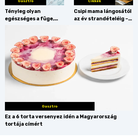
Gasztro
Cikkek
Tényleg olyan
Csipi mama lángosától
egészséges a füge,
az év strandételéig –
mint amilyennek
idén is felzabáltuk a
gondoljuk?
Balaton déli partját
Gasztro
Ez a 6 torta versenyez idén a Magyarország
tortája címért