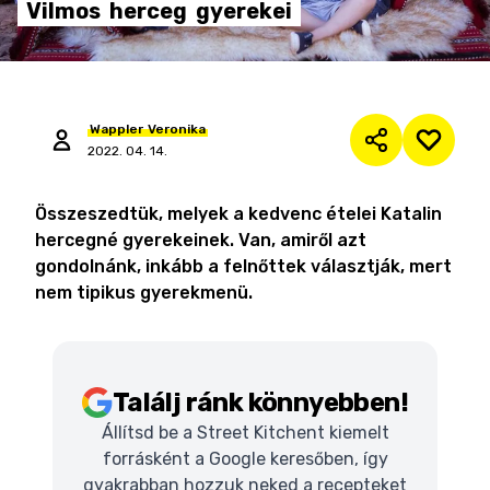
Vilmos
herceg
gyerekei
Wappler
Veronika
2022. 04. 14.
Összeszedtük, melyek a kedvenc ételei Katalin
hercegné gyerekeinek. Van, amiről azt
gondolnánk, inkább a felnőttek választják, mert
nem tipikus gyerekmenü.
Találj ránk könnyebben!
Állítsd be a Street Kitchent kiemelt
forrásként a Google keresőben, így
gyakrabban hozzuk neked a recepteket