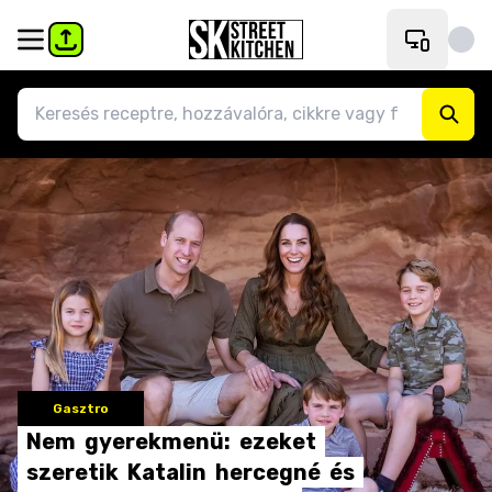
Gasztro
Nem
gyerekmenü:
ezeket
szeretik
Katalin
hercegné
és