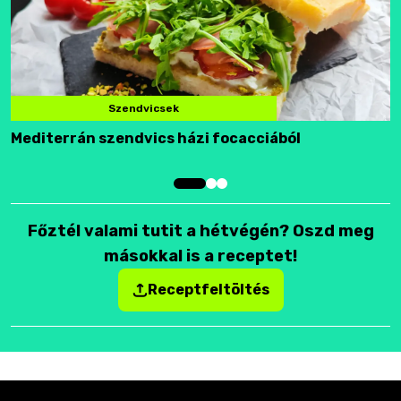
Szendvicsek
Mediterrán szendvics házi focacciából
F
Főztél valami tutit a hétvégén? Oszd meg
másokkal is a receptet!
Receptfeltöltés