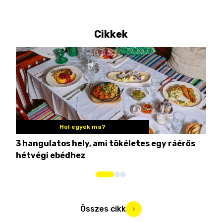
Cikkek
Hol egyek ma?
3 hangulatos hely, ami tökéletes egy ráérős
10 
hétvégi ebédhez
Összes cikk