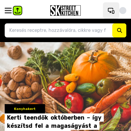
Konyhakert
Kerti
teendők
októberben
–
így
készítsd
fel
a
magaságyást
a