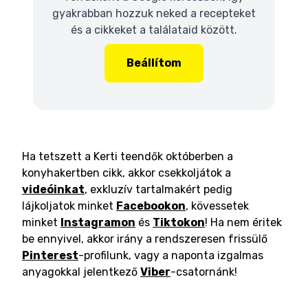
gyakrabban hozzuk neked a recepteket
és a cikkeket a találataid között.
Beállítom
Ha tetszett a Kerti teendők októberben a
konyhakertben cikk, akkor csekkoljátok a
videóinkat
, exkluzív tartalmakért pedig
lájkoljatok minket
Facebookon
, kövessetek
minket
Instagramon
és
Tiktokon
! Ha nem éritek
be ennyivel, akkor irány a rendszeresen frissülő
Pinterest
-profilunk, vagy a naponta izgalmas
anyagokkal jelentkező
Viber
-csatornánk!