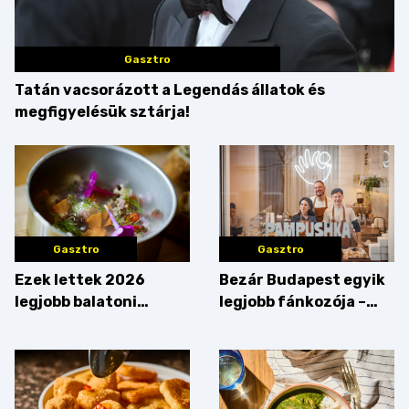
Gasztro
Tatán vacsorázott a Legendás állatok és
megfigyelésük sztárja!
Gasztro
Gasztro
Ezek lettek 2026
Bezár Budapest egyik
legjobb balatoni
legjobb fánkozója –
strandételei –
búcsúzik a Pampushka
végigkóstoltuk a
győzteseket