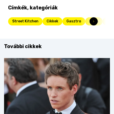
Címkék, kategóriák
Street Kitchen
Cikkek
Gasztro
Friss
Kon
További cikkek