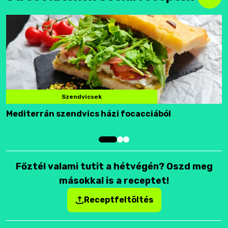
Szendvicsek
Mediterrán szendvics házi focacciából
F
Főztél valami tutit a hétvégén? Oszd meg
másokkal is a receptet!
Receptfeltöltés