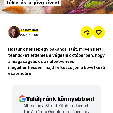
télre
és
a
jövő
évre!
Tajnay
Dóri
2023. 10. 08.
Hoztunk nektek egy bakancslistát, milyen kerti
teendőket érdemes elvégezni októberben, hogy
a magaságyás és az ültetvényes
megpihenhessen, majd felkészüljön a következő
esztendőre.
Találj ránk könnyebben!
Állítsd be a Street Kitchent kiemelt
forrásként a Google keresőben, így