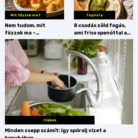
Mit főzzek ma?
Toplista
Nem tudom, mit
8 csodás zöld fogás,
főzzek ma –
ami friss spenóttal az
Főszerepben a
igazi
camembert
Cikkek
Minden csepp számít: így spórolj vizet a
konyhában