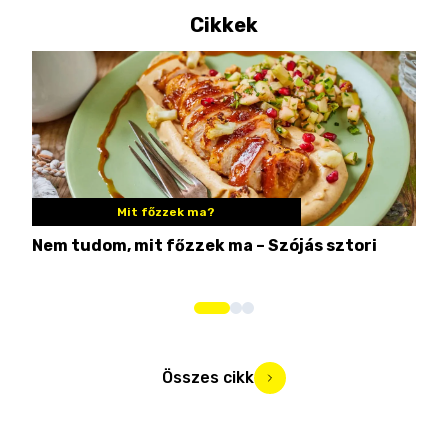
Cikkek
Mit főzzek ma?
Nem tudom, mit főzzek ma – Szójás sztori
Ame
bos
Összes cikk