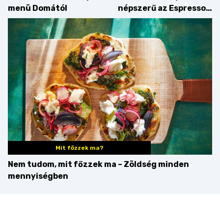
menü Domától
népszerű az Espresso
Martini – és mit
érdemes enni mellé?
Mit főzzek ma?
Nem tudom, mit főzzek ma – Zöldség minden
mennyiségben