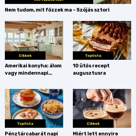
Nem tudom, mit főzzek ma – Szójás sztori
Cikkek
Toplista
Amerikai konyha: álom
10 ütős recept
vagy mindennapi
augusztusra
bosszúság? Mutatjuk
az érveket
Toplista
Cikkek
Pénztárcabarát napi
Miért lett ennyire