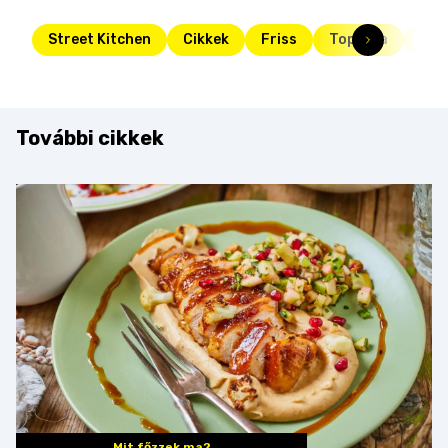
Street Kitchen
Cikkek
Friss
Toplista
top
További cikkek
Mit főzzek ma?