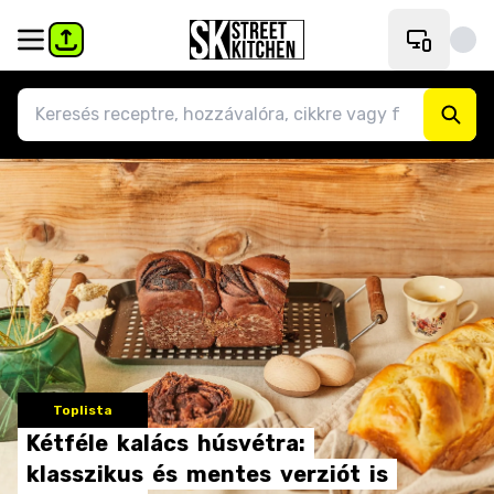
Toplista
Kétféle
kalács
húsvétra:
klasszikus
és
mentes
verziót
is