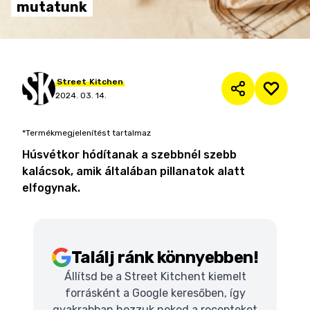
mutatunk
Street
Kitchen
2024. 03. 14.
*Termékmegjelenítést tartalmaz
Húsvétkor hódítanak a szebbnél szebb
kalácsok, amik általában pillanatok alatt
elfogynak.
Találj ránk könnyebben!
Állítsd be a Street Kitchent kiemelt
forrásként a Google keresőben, így
gyakrabban hozzuk neked a recepteket