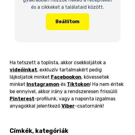
és a cikkeket a találataid között.
Beállítom
Ha tetszett a toplista, akkor csekkoljátok a
videóinkat
, exkluzív tartalmakért pedig
lájkoljatok minket
Facebookon
, kövessetek
minket
Instagramon
és
Tiktokon
! Ha nem éritek
be ennyivel, akkor irány a rendszeresen frissülő
Pinterest
-profilunk, vagy a naponta izgalmas
anyagokkal jelentkező
Viber
-csatornánk!
Címkék, kategóriák