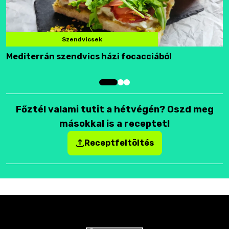
Szendvicsek
Mediterrán szendvics házi focacciából
F
Főztél valami tutit a hétvégén? Oszd meg
másokkal is a receptet!
Receptfeltöltés