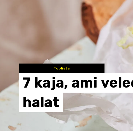
Toplista
7
kaja,
ami
vele
halat