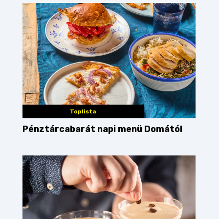
Toplista
Pénztárcabarát napi menü Domától