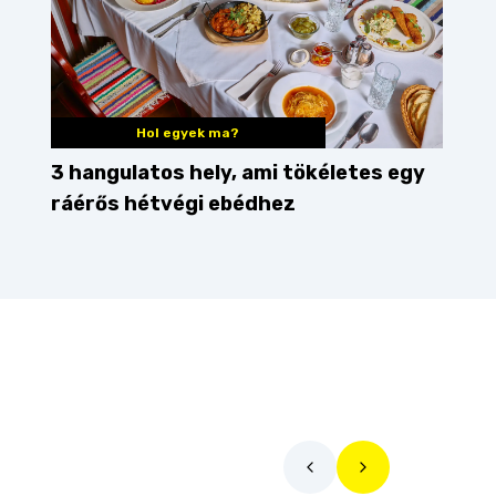
Hol egyek ma?
3 hangulatos hely, ami tökéletes egy
ráérős hétvégi ebédhez