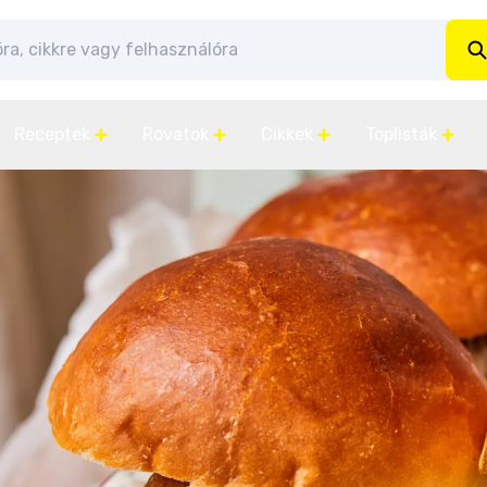
Receptek
Rovatok
Cikkek
Toplisták