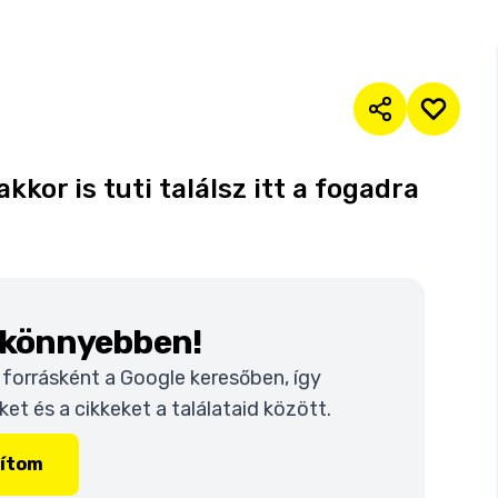
kkor is tuti találsz itt a fogadra
k könnyebben!
t forrásként a Google keresőben, így
t és a cikkeket a találataid között.
lítom