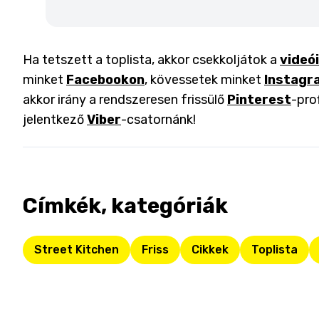
Ha tetszett a toplista, akkor csekkoljátok a
videó
minket
Facebookon
, kövessetek minket
Instagr
akkor irány a rendszeresen frissülő
Pinterest
-pro
jelentkező
Viber
-csatornánk!
Címkék, kategóriák
Street Kitchen
Friss
Cikkek
Toplista