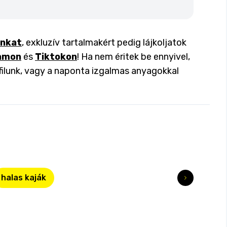
inkat
, exkluzív tartalmakért pedig lájkoljatok
amon
és
Tiktokon
! Ha nem éritek be ennyivel,
filunk, vagy a naponta izgalmas anyagokkal
halas kaják