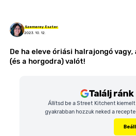
Szemerey
Eszter
2023. 10. 12.
De ha eleve óriási halrajongó vagy, a
(és a horgodra) valót!
Találj rán
Állítsd be a Street Kitchent kiemel
gyakrabban hozzuk neked a recepteke
Beál