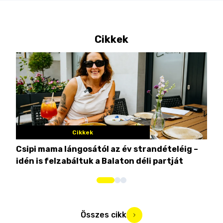
Cikkek
Cikkek
Csipi mama lángosától az év strandételéig –
Ez 
idén is felzabáltuk a Balaton déli partját
tor
Összes cikk