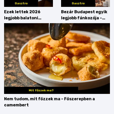
Gasztro
Gasztro
Ezek lettek 2026
Bezár Budapest egyik
legjobb balatoni
legjobb fánkozója –
strandételei –
búcsúzik a Pampushka
végigkóstoltuk a
győzteseket
Mit főzzek ma?
Nem tudom, mit főzzek ma – Főszerepben a
camembert