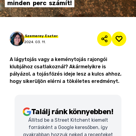
minden
perc
számít!
Szemerey
Eszter
2024. 03. 11.
A lágytojás vagy a keménytojás rajongói
klubjához csatlakoznál? Akármelyikre is
pályázol, a tojásfőzés ideje lesz a kulcs ahhoz,
hogy sikerüljön elérni a tökéletes eredményt.
Találj ránk könnyebben!
Állítsd be a Street Kitchent kiemelt
forrásként a Google keresőben, így
gyakrabban hozzuk neked a recepteket