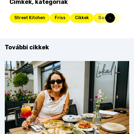
Címkék, kategóriák
Street Kitchen
Friss
Cikkek
Gasztro
Sma
További cikkek