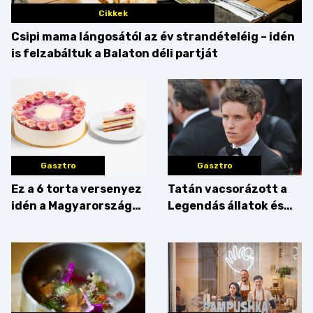
Cikkek
Csipi mama lángosától az év strandételéig – idén
is felzabáltuk a Balaton déli partját
Gasztro
Gasztro
Ez a 6 torta versenyez
Tatán vacsorázott a
idén a Magyarország
Legendás állatok és
tortája címért
megfigyelésük sztárja!