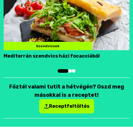
Szendvicsek
Mediterrán szendvics házi focacciából
F
Főztél valami tutit a hétvégén? Oszd meg
másokkal is a receptet!
Receptfeltöltés