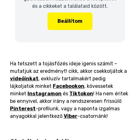
és a cikkeket a találataid között.
Beállítom
Ha tetszett a tojásfőzés ideje igenis számít –
mutatjuk az eredményt! cikk, akkor csekkoljátok a
videóinkat
, exkluzív tartalmakért pedig
lájkoljatok minket
Facebookon
, kövessetek
minket
Instagramon
és
Tiktokon
! Ha nem éritek
be ennyivel, akkor irány a rendszeresen frissülő
Pinterest
-profilunk, vagy a naponta izgalmas
anyagokkal jelentkező
Viber
-csatornánk!