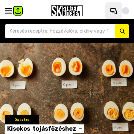
Gasztro
Kisokos
tojásfőzéshez
–