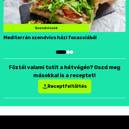
Szendvicsek
Mediterrán szendvics házi focacciából
F
Főztél valami tutit a hétvégén? Oszd meg
másokkal is a receptet!
Receptfeltöltés