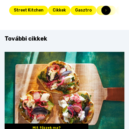
Street Kitchen
Cikkek
Gasztro
Friss
kon
További cikkek
Mit főzzek ma?