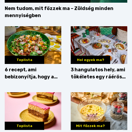
Nem tudom, mit főzzek ma – Zöldség minden
mennyiségben
Toplista
Hol egyek ma?
6 recept, ami
3 hangulatos hely, ami
bebizonyítja, hogy a
tökéletes egy ráérős
barack húsok mellé is
hétvégi ebédhez
zseniális
Toplista
Mit főzzek ma?