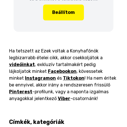
Beállítom
Ha tetszett az Ezek voltak a Konyhafőnök
legbizarrabb ételei cikk, akkor csekkoljátok a
videóinkat
, exkluzív tartalmakért pedig
lájkoljatok minket
Facebookon
, kövessetek
minket
Instagramon
és
Tiktokon
! Ha nem éritek
be ennyivel, akkor irány a rendszeresen frissülő
Pinterest
-profilunk, vagy a naponta izgalmas
anyagokkal jelentkező
Viber
-csatornánk!
Címkék, kategóriák