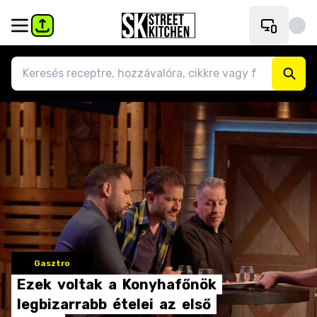
Gasztro
Ezek
voltak
a
Konyhafőnök
legbizarrabb
ételei
az
első