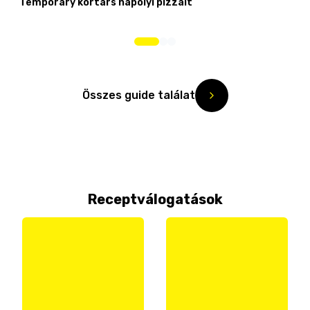
Temporary kortárs nápolyi pizzáit
Összes guide találat
Receptválogatások