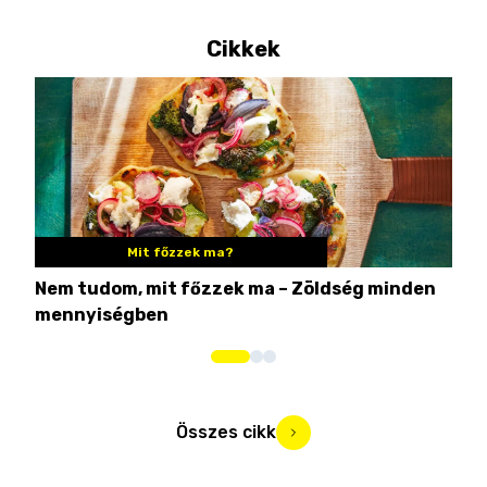
Cikkek
Mit főzzek ma?
Nem tudom, mit főzzek ma – Zöldség minden
6 r
mennyiségben
hús
Összes cikk