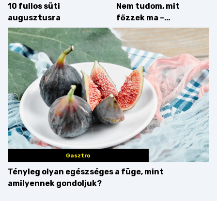
10 fullos süti
Nem tudom, mit
augusztusra
főzzek ma –
Villámgyors menü
Gasztro
Tényleg olyan egészséges a füge, mint
amilyennek gondoljuk?