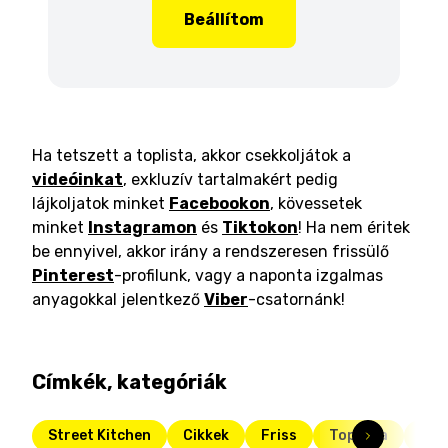
Beállítom
Ha tetszett a toplista, akkor csekkoljátok a
videóinkat
, exkluzív tartalmakért pedig
lájkoljatok minket
Facebookon
, kövessetek
minket
Instagramon
és
Tiktokon
! Ha nem éritek
be ennyivel, akkor irány a rendszeresen frissülő
Pinterest
-profilunk, vagy a naponta izgalmas
anyagokkal jelentkező
Viber
-csatornánk!
Címkék, kategóriák
Street Kitchen
Cikkek
Friss
Toplista
Mit