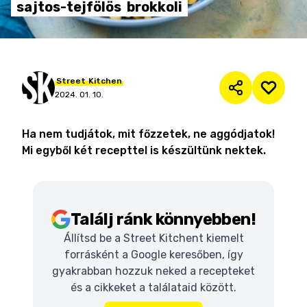
sajtos-tejfölös
brokkoli
Street
Kitchen
2024. 01. 10.
Ha nem tudjátok, mit főzzetek, ne aggódjatok!
Mi egyből két recepttel is készültünk nektek.
Találj ránk könnyebben!
Állítsd be a Street Kitchent kiemelt
forrásként a Google keresőben, így
gyakrabban hozzuk neked a recepteket
és a cikkeket a találataid között.