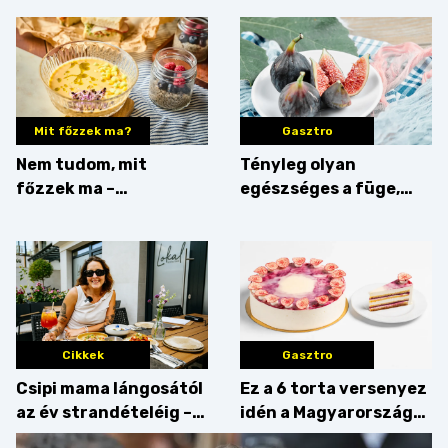
Mit főzzek ma?
Gasztro
Nem tudom, mit
Tényleg olyan
főzzek ma –
egészséges a füge,
Villámgyors menü
mint amilyennek
gondoljuk?
Cikkek
Gasztro
Csipi mama lángosától
Ez a 6 torta versenyez
az év strandételéig –
idén a Magyarország
idén is felzabáltuk a
tortája címért