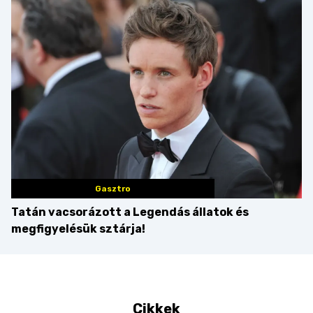
Balaton déli partját
Gasztro
Tatán vacsorázott a Legendás állatok és
megfigyelésük sztárja!
Cikkek