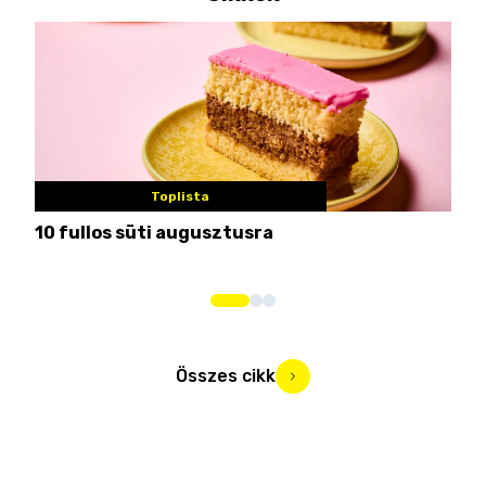
Toplista
10 fullos süti augusztusra
Nem
me
Összes cikk