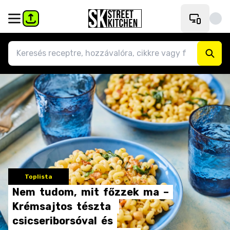
Toplista
Nem
tudom,
mit
főzzek
ma
–
Krémsajtos
tészta
csicseriborsóval
és