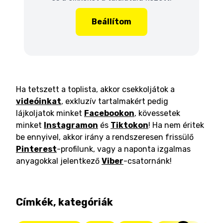
Beállítom
Ha tetszett a toplista, akkor csekkoljátok a
videóinkat
, exkluzív tartalmakért pedig
lájkoljatok minket
Facebookon
, kövessetek
minket
Instagramon
és
Tiktokon
! Ha nem éritek
be ennyivel, akkor irány a rendszeresen frissülő
Pinterest
-profilunk, vagy a naponta izgalmas
anyagokkal jelentkező
Viber
-csatornánk!
Címkék, kategóriák