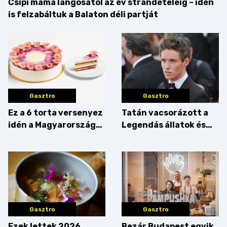
Csipi mama lángosától az év strandételéig – idén
is felzabáltuk a Balaton déli partját
Gasztro
Gasztro
Ez a 6 torta versenyez
Tatán vacsorázott a
idén a Magyarország
Legendás állatok és
tortája címért
megfigyelésük sztárja!
Gasztro
Gasztro
Ezek lettek 2026
Bezár Budapest egyik