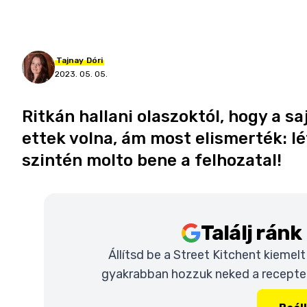
Tajnay
Dóri
2023. 05. 05.
Ritkán hallani olaszoktól, hogy a sa
ettek volna, ám most elismerték: lé
szintén molto bene a felhozatal!
Találj rán
Állítsd be a Street Kitchent kiemel
gyakrabban hozzuk neked a recepteke