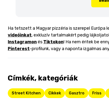
Beál
Ha tetszett a Magyar pizzéria is szerepel Európa l
videóinkat
, exkluzív tartalmakért pedig lájkoljat
Instagramon
és
Tiktokon
! Ha nem éritek be enny
Pinterest
-profilunk, vagy a naponta izgalmas an
Címkék, kategóriák
Street Kitchen
Cikkek
Gasztro
Friss