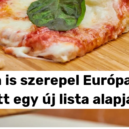
a
is
szerepel
Európ
tt
egy
új
lista
alapj