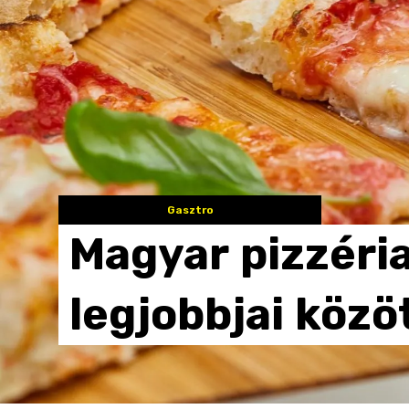
Gasztro
Magyar
pizzéri
legjobbjai
közö