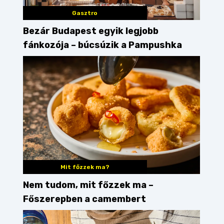
Gasztro
Bezár Budapest egyik legjobb
fánkozója – búcsúzik a Pampushka
Mit főzzek ma?
Nem tudom, mit főzzek ma –
Főszerepben a camembert