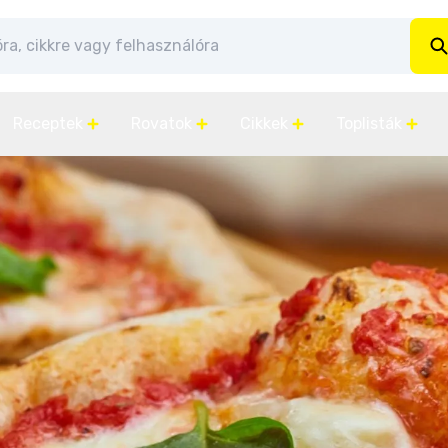
Receptek
Rovatok
Cikkek
Toplisták