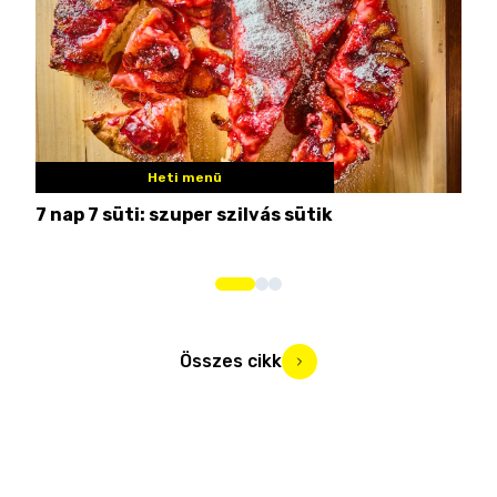
Heti menü
7 nap 7 süti: szuper szilvás sütik
Nem
Összes cikk