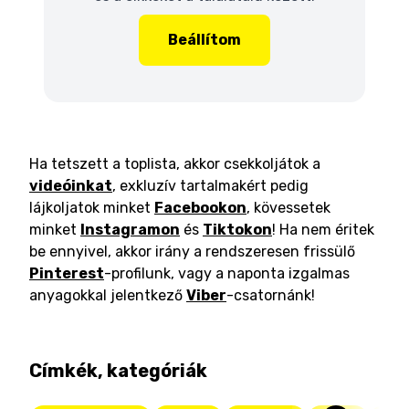
Beállítom
Ha tetszett a toplista, akkor csekkoljátok a
videóinkat
, exkluzív tartalmakért pedig
lájkoljatok minket
Facebookon
, kövessetek
minket
Instagramon
és
Tiktokon
! Ha nem éritek
be ennyivel, akkor irány a rendszeresen frissülő
Pinterest
-profilunk, vagy a naponta izgalmas
anyagokkal jelentkező
Viber
-csatornánk!
Címkék, kategóriák