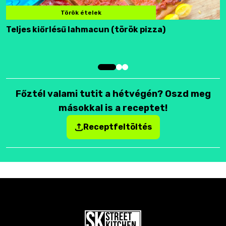
Török ételek
Teljes kiőrlésű lahmacun (török pizza)
F
Főztél valami tutit a hétvégén? Oszd meg
másokkal is a receptet!
Receptfeltöltés