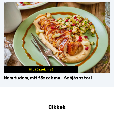
kovászos kenyér és
gourmet pékáruk
Palkonyán
Mit főzzek ma?
Nem tudom, mit főzzek ma – Szójás sztori
Cikkek