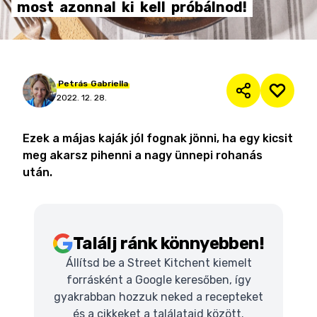
most
azonnal
ki
kell
próbálnod!
Petrás
Gabriella
2022. 12. 28.
Ezek a májas kaják jól fognak jönni, ha egy kicsit
meg akarsz pihenni a nagy ünnepi rohanás
után.
Találj ránk könnyebben!
Állítsd be a Street Kitchent kiemelt
forrásként a Google keresőben, így
gyakrabban hozzuk neked a recepteket
és a cikkeket a találataid között.