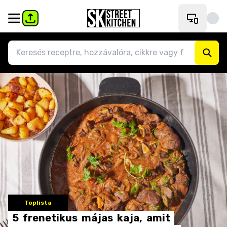
Toplista
5
frenetikus
májas
kaja,
amit