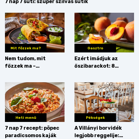
7 nap 7 süti: szuper szilvás sütik
Mit főzzek ma?
Gasztro
Nem tudom, mit
Ezért imádjuk az
főzzek ma –
őszibarackot: 8
Rostbomba
nyomós érv, hogy
augusztusban
feltankolj belőle
Heti menü
Pékségek
7 nap 7 recept: pöpec
A Villányi borvidék
paradicsomos kaják
legjobb reggelije: