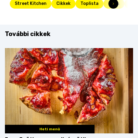
Street Kitchen
Cikkek
Toplista
Friss
kar
További cikkek
Heti menü