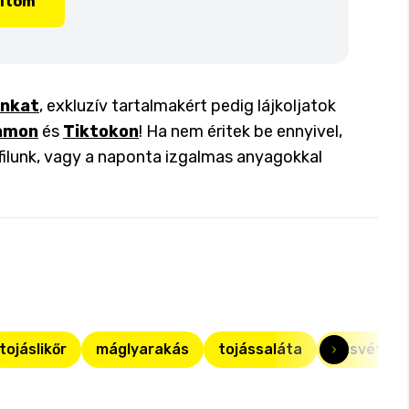
lítom
inkat
, exkluzív tartalmakért pedig lájkoljatok
amon
és
Tiktokon
! Ha nem éritek be ennyivel,
filunk, vagy a naponta izgalmas anyagokkal
tojáslikőr
máglyarakás
tojássaláta
húsvéti r