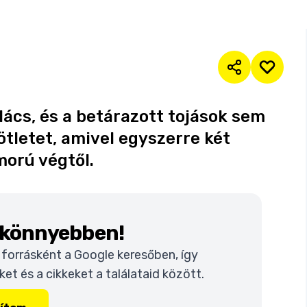
lács, és a betárazott tojások sem
ötletet, amivel egyszerre két
orú végtől.
k könnyebben!
t forrásként a Google keresőben, így
t és a cikkeket a találataid között.