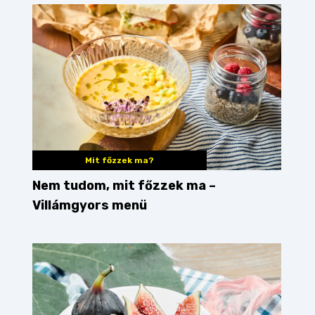
Mit főzzek ma?
Nem tudom, mit főzzek ma –
Villámgyors menü
eceptek
tormás
tojásos ételek