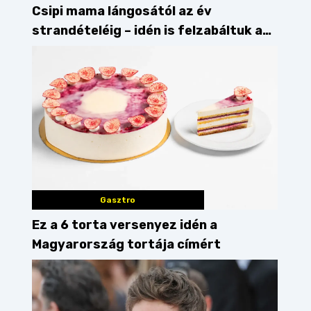
Csipi mama lángosától az év
strandételéig – idén is felzabáltuk a
Balaton déli partját
Gasztro
Ez a 6 torta versenyez idén a
Magyarország tortája címért