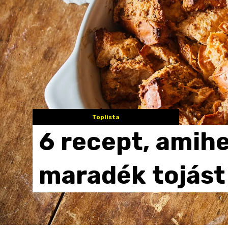
Toplista
6
recept,
amih
maradék
tojást