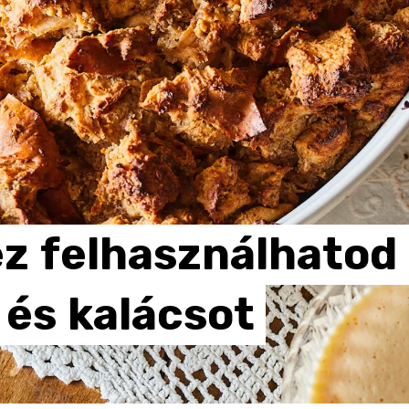
ez
felhasználhatod
és
kalácsot