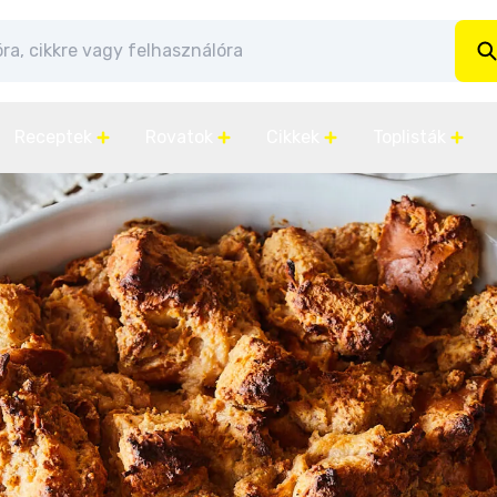
Receptek
Rovatok
Cikkek
Toplisták