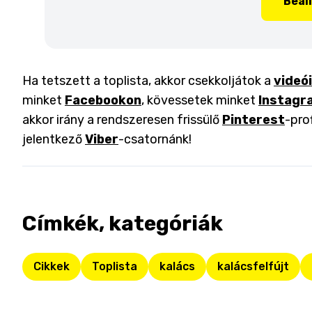
Beál
Ha tetszett a toplista, akkor csekkoljátok a
videó
minket
Facebookon
, kövessetek minket
Instagr
akkor irány a rendszeresen frissülő
Pinterest
-pro
jelentkező
Viber
-csatornánk!
Címkék, kategóriák
Cikkek
Toplista
kalács
kalácsfelfújt