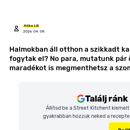
Hóka
Lili
2026. 04. 08.
Halmokban áll otthon a szikkadt ka
fogytak el? No para, mutatunk pár 
maradékot is megmenthetsz a szom
Találj rán
Állítsd be a Street Kitchent kiemel
gyakrabban hozzuk neked a recepteke